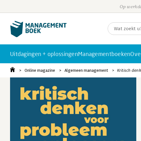
Op werkda
Uitdagingen + oplossingen
Managementboeken
Ove
Online magazine
Algemeen management
Kritisch den