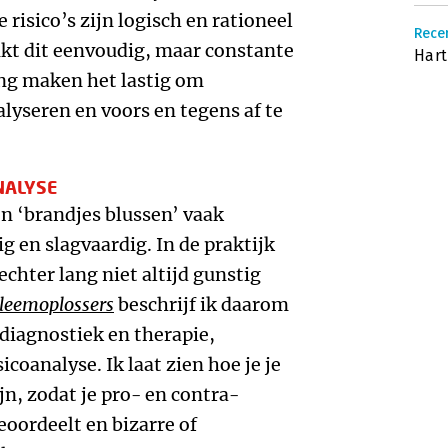
risico’s zijn logisch en rationeel
Rece
nkt dit eenvoudig, maar constante
Hart
ng maken het lastig om
lyseren en voors en tegens af te
NALYSE
en ‘brandjes blussen’ vaak
g en slagvaardig. In de praktijk
chter lang niet altijd gunstig
bleemoplossers
beschrijf ik daarom
diagnostiek en therapie,
icoanalyse. Ik laat zien hoe je je
jn, zodat je pro- en contra-
oordeelt en bizarre of