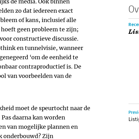
ijks de media. Ook binnen
Ov
elden zo dat iedereen exact
bleem of kans, inclusief alle
Rece
hoeft geen probleem te zijn;
Lis
voor constructieve discussie.
pthink en tunnelvisie, wanneer
genegeerd ‘om de eenheid te
onbaar contraproductief is. De
ol van voorbeelden van de
kheid moet de speurtocht naar de
Previ
. Pas daarna kan worden
List
en van mogelijke plannen en
jk onderbouwd? Zijn