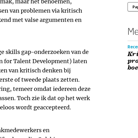
emak, maar het benoemen,
Pa
sen van problemen via kritisch
kend met valse argumenten en
Me
Recen
ge skills gap-onderzoeken van de
Kri
pro
 for Talent Development) laten
boe
en van kritisch denken bij
rste of tweede plaats zetten.
ering, temeer omdat iedereen deze
ssen. Toch zie ik dat op het werk
kkeloos wordt geaccepteerd.
ankmedewerkers en