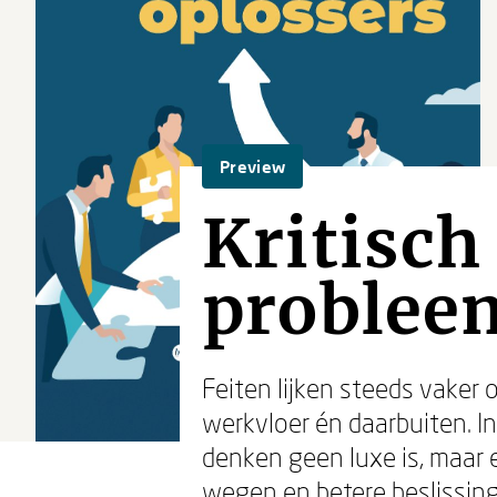
Preview
Kritisch
problee
Feiten lijken steeds vaker
werkvloer én daarbuiten. In
denken geen luxe is, maar e
wegen en betere beslissinge