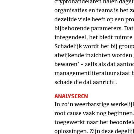
cryptohandelaren halen dagel
organisaties en teams is het z
dezelfde visie heeft op een pro
bijbehorende parameters. Dat 
integendeel, het biedt ruimte 
Schadelijk wordt het bij grou
afwijkende inzichten worden 
bewaren’ - zelfs als dat aanto
managementliteratuur staat b
schade die dat aanricht.
ANALYSEREN
In zo’n weerbarstige werkelij
root cause vaak nog beginnen
toegewerkt naar het beoordel
oplossingen. Zijn deze degeli