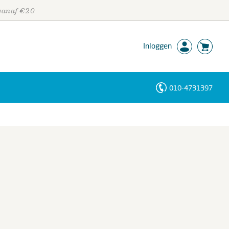
 vanaf €20
Inloggen
010-4731397
Personen
Trefwoorden