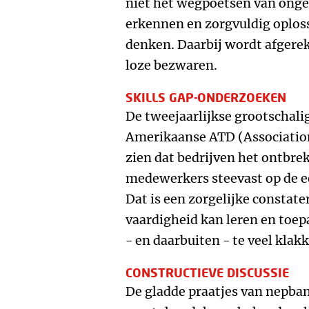
niet het wegpoetsen van ong
erkennen en zorgvuldig oplos
denken. Daarbij wordt afgere
loze bezwaren.
SKILLS GAP-ONDERZOEKEN
De tweejaarlijkse grootschali
Amerikaanse ATD (Association
zien dat bedrijven het ontbrek
medewerkers steevast op de ee
Dat is een zorgelijke constat
vaardigheid kan leren en toepa
- en daarbuiten - te veel kla
CONSTRUCTIEVE DISCUSSIE
De gladde praatjes van nepb