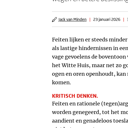
Jack van Minden
|
23 januari 2026
|
Feiten lijken er steeds minde
als lastige hindernissen in e
vage gevoelens de boventoon vo
het Witte Huis, maar net zo g
ogen en oren openhoudt, kan m
komen.
KRITISCH DENKEN.
Feiten en rationele (tegen)a
worden genegeerd, tot het m
aandient en genadeloos toesla