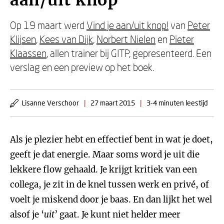
aan/uit knop
Op 19 maart werd
Vind je aan/uit knop!
van
Peter
Klijsen
,
Kees van Dijk
,
Norbert Nielen
en
Pieter
Klaassen
, allen trainer bij GITP, gepresenteerd. Een
verslag en een preview op het boek.
Lisanne Verschoor
|
27 maart 2015
|
3-4 minuten leestijd
Als je plezier hebt en effectief bent in wat je doet,
geeft je dat energie. Maar soms word je uit die
lekkere flow gehaald. Je krijgt kritiek van een
collega, je zit in de knel tussen werk en privé, of
voelt je miskend door je baas. En dan lijkt het wel
alsof je ‘
uit
’ gaat. Je kunt niet helder meer