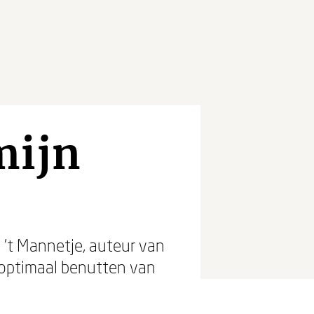
mijn
l ’t Mannetje, auteur van
n optimaal benutten van