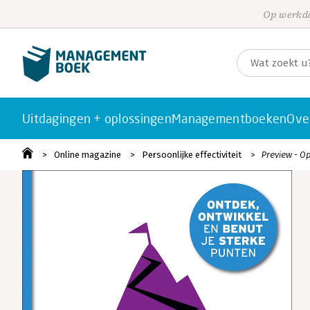
Op werkda
Uitdagingen + oplossingen
Managementboeken
Ove
Online magazine
Persoonlijke effectiviteit
Preview - O