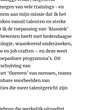
orgen van vele trainings - en
vorm aan mijn missie dat ik het
erken vanuit talenten en sterke
 ik de toepassing van ‘klassiek’
e bewezen heeft met hedendaagse
ologie, waarderend onderzoeken,
w en job craften – en deze weet
 toepasbare programma’s. Dit
rschuiving van
et ‘floreren’ van mensen, teams
kenbare voorbeelden van
ties die meer talentgericht zijn
iebron die werkelijk uitnodigt