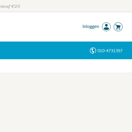
 vanaf €20
Inloggen
010-4731397
Personen
Trefwoorden