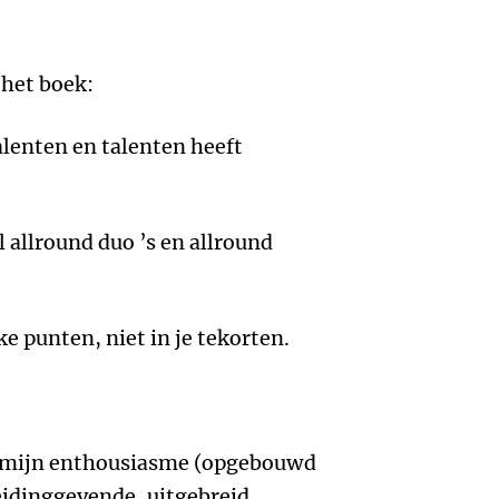
 het boek:
talenten en talenten heeft
l allround duo ’s en allround
rke punten, niet in je tekorten.
t mijn enthousiasme (opgebouwd
leidinggevende, uitgebreid