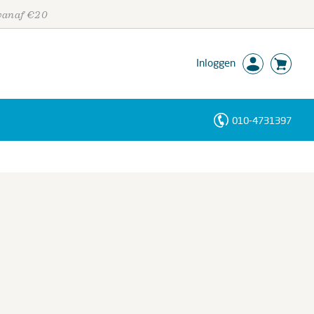
 vanaf €20
Inloggen
010-4731397
Personen
Trefwoorden