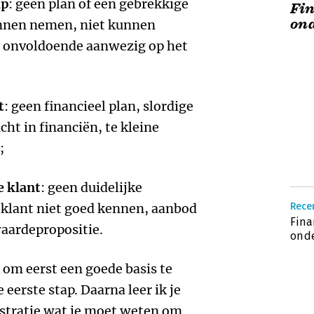
ap
: geen plan of een gebrekkige
Fi
on
unnen nemen, niet kunnen
, onvoldoende aanwezig op het
t
: geen financieel plan, slordige
cht in financiën, te kleine
;
e klant
: geen duidelijke
 klant niet goed kennen, aanbod
Recen
Fina
waardepropositie.
ond
 om eerst een goede basis te
e eerste stap. Daarna leer ik je
istratie wat je moet weten om