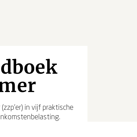
ldboek
emer
zzp'er) in vijf praktische
 inkomstenbelasting.