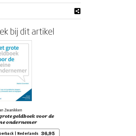
k bij dit artikel
an Zwanikken
grote geldboek voor de
ine ondernemer
36,95
perback | Nederlands