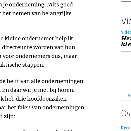
an je onderneming. Mits goed
 het nemen van belangrijke
Vi
Vide
He
de kleine ondernemer
help ik
kl
 directeur te worden van hun
n voor ondernemers dus, maar
raktische stappen.
 de helft van alle ondernemingen
. En daar wil je niet bij horen.
Ik heb drie hoofdoorzaken
aar het falen van ondernemingen
Ov
 zijn:
Recen