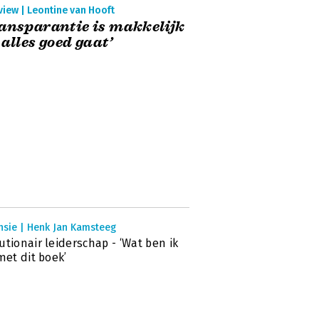
view | Leontine van Hooft
ansparantie is makkelijk
 alles goed gaat’
nsie | Henk Jan Kamsteeg
utionair leiderschap - ‘Wat ben ik
 met dit boek’