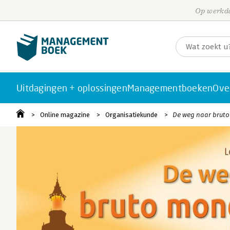
Op werkda
Uitdagingen + oplossingen
Managementboeken
Ove
Online magazine
Organisatiekunde
De weg naar bruto