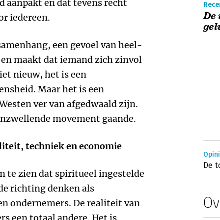
d aanpakt en dat tevens recht
Rece
De 
or iedereen.
gel
 samenhang, een gevoel van heel-
t en maakt dat iemand zich zinvol
iet nieuw, het is een
ensheid. Maar het is een
Westen ver van afgedwaald zijn.
 aanzwellende movement gaande.
liteit, techniek en economie
Opin
De t
 te zien dat spiritueel ingestelde
e richting denken als
Ov
n ondernemers. De realiteit van
s een totaal andere. Het is