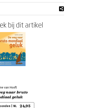
k bij dit artikel
ine van Hooft
weg naar bruto
diaal geluk
24,95
bonden | NL