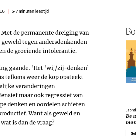
016
|
5-7 minuten leestijd
Boe
et. Met de permanente dreiging van
e geweld tegen andersdenkenden
en de groeiende intolerantie.
ing gaande. ‘Het ‘wij/zij-denken’
is telkens weer de kop opsteekt
elijke veranderingen
efensief maar ook regressief van
ype denken en oordelen schieten
Leont
productief. Want als geweld en
De 
 wat is dan de vraag?
mon
Ge