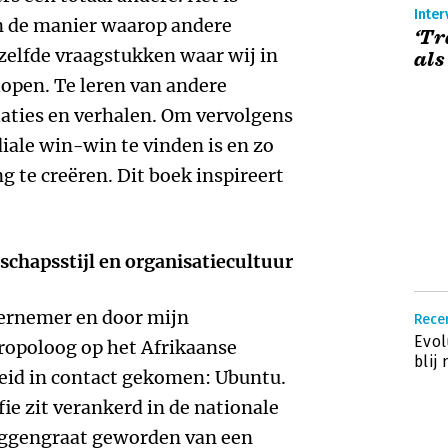
Inter
in de manier waarop andere
‘Tr
elfde vraagstukken waar wij in
als
open. Te leren van andere
laties en verhalen. Om vervolgens
iale win-win te vinden is en zo
te creëren. Dit boek inspireert
schapsstijl en organisatiecultuur
dernemer en door mijn
Rece
Evol
ropoloog op het Afrikaanse
blij
eid in contact gekomen: Ubuntu.
e zit verankerd in de nationale
ruggengraat geworden van een