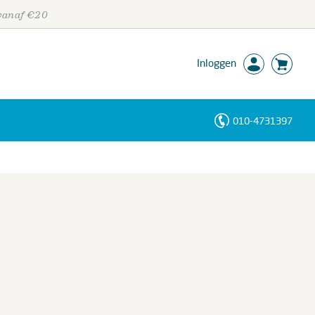
 vanaf €20
Inloggen
010-4731397
Personen
Trefwoorden