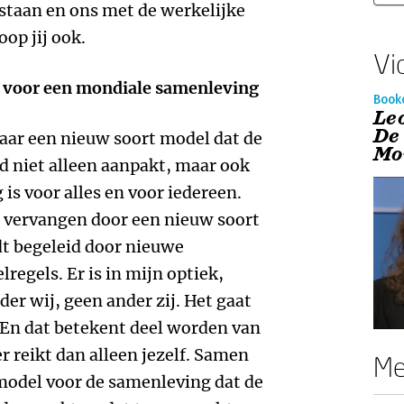
 staan en ons met de werkelijke
oop jij ook.
Vi
 voor een mondiale samenleving
Book
Le
De
aar een nieuw soort model dat de
Mo
d niet alleen aanpakt, maar ook
 is voor alles en voor iedereen.
e vervangen door een nieuw soort
dt begeleid door nieuwe
egels. Er is in mijn optiek,
er wij, geen ander zij. Het gaat
 En dat betekent deel worden van
er reikt dan alleen jezelf. Samen
Me
model voor de samenleving dat de