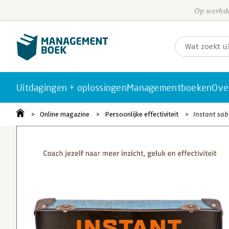
Op werkda
Uitdagingen + oplossingen
Managementboeken
Ove
Online magazine
Persoonlijke effectiviteit
Instant sabb