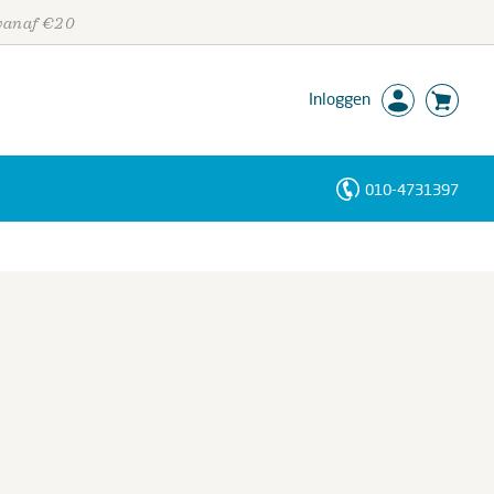
 vanaf €20
Inloggen
010-4731397
Personen
Trefwoorden