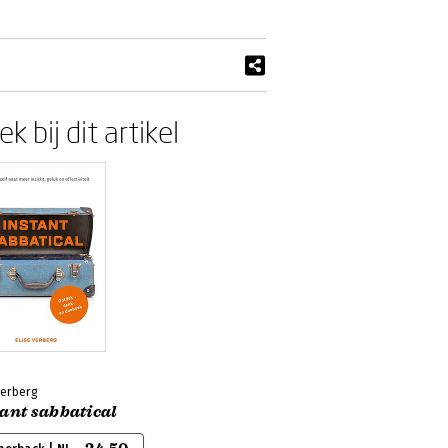
k bij dit artikel
Verberg
ant sabbatical