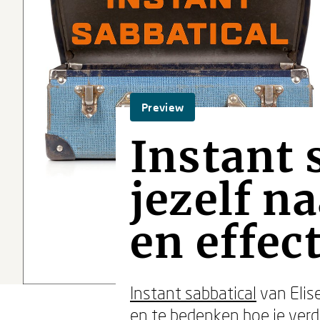
Preview
Instant 
jezelf n
en effect
Instant sabbatical
van Elise
en te bedenken hoe je verde