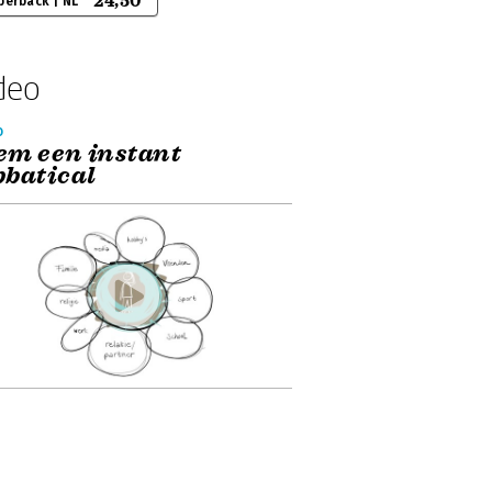
24,50
perback | NL
deo
o
em een instant
bbatical