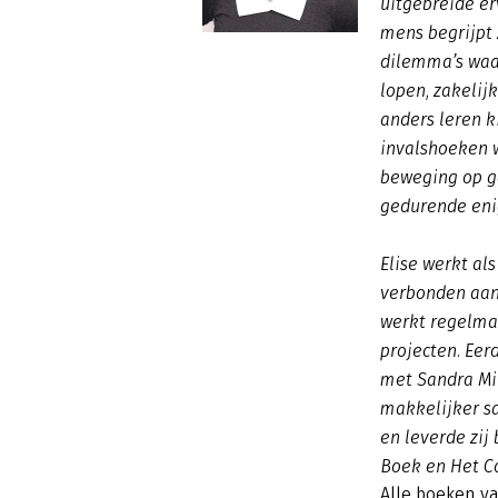
uitgebreide er
mens begrijpt 
dilemma’s waa
lopen, zakelij
anders leren k
invalshoeken 
beweging op ga
gedurende enig
Elise werkt als
verbonden aan
werkt regelmat
projecten. Eerd
met Sandra Mi
makkelijker s
en leverde zi
Boek en Het C
Alle boeken va