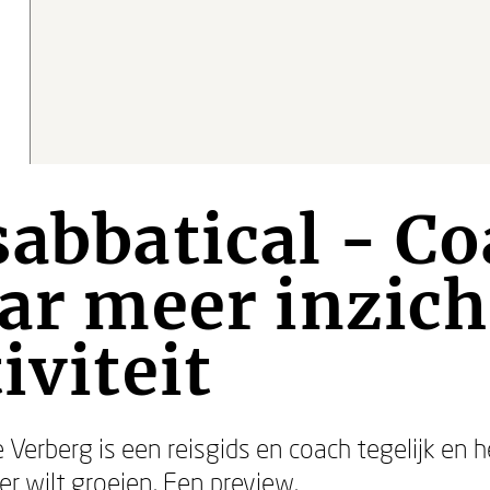
sabbatical - C
aar meer inzich
iviteit
 Verberg is een reisgids en coach tegelijk en 
r wilt groeien. Een preview.