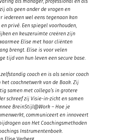
varing als manager, professional en als
zij als geen ander de vragen en
r iedereen wel eens tegenaan kan
k en privé. Een spiegel voorhouden,
ijken en keuzeruimte creëren zijn
waarmee Elise met haar cliënten
ng brengt. Elise is voor velen
e tijd van hun leven een secure base.
 zelfstandig coach en is als senior coach
 het coachnetwerk van de Baak. Zij
ig samen met collega’s in grotere
er schreef zij Visie-in-zicht en samen
nnee BreinStijl@Work – Hoe je
amenwerkt, communiceert en innoveert
j bijdragen aan Het Coachingsmethoden
oachings Instrumentenboek.
n Elise Verberg