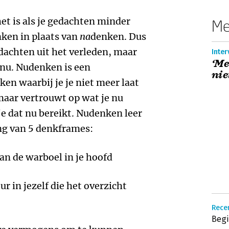
 het is als je gedachten minder
Me
ken in plaats van
na
denken. Dus
edachten uit het verleden, maar
Inter
‘Me
-nu. Nudenken is een
nie
en waarbij je je niet meer laat
maar vertrouwt op wat je nu
 je dat nu bereikt. Nudenken leer
ing van 5 denkframes:
an de warboel in je hoofd
r in jezelf die het overzicht
Recen
Begi