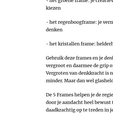
- het groene frame: je creat
kiezen
- het regenboogframe: je ve
denken
- het kristallen frame: helder
Gebruik deze frames en je
den
vergroot en daarmee de grip o
Vergroten van denkkracht is n
minder. Maar dan wel glasheld
De 5 Frames helpen je de regi
door je aandacht heel bewust 
daadkrachtig op te treden in j