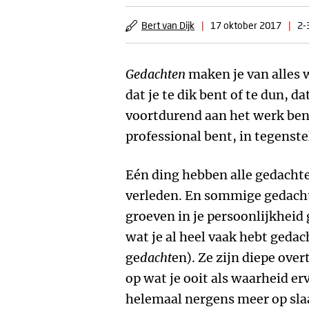
Bert van Dijk
|
17 oktober 2017
|
2-
Gedachten
maken je van alles w
dat je te dik bent of te dun, dat
voortdurend aan het werk bent
professional bent, in tegenstel
Eén ding hebben alle gedacht
verleden. En sommige gedacht
groeven in je persoonlijkheid 
wat je al heel vaak hebt geda
ge
dacht
en). Ze zijn diepe ov
op wat je ooit als waarheid e
helemaal nergens meer op sla