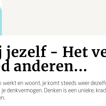
j jezelf - Het v
d anderen...
ok werkt en woont, je komt steeds weer dezel
n je denkvermogen. Denken is een unieke, krac
en.