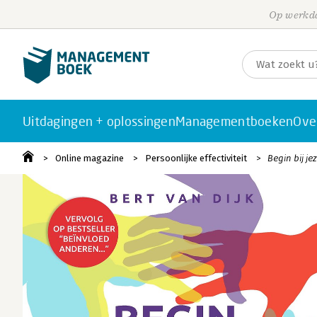
Op werkda
Uitdagingen + oplossingen
Managementboeken
Ove
Online magazine
Persoonlijke effectiviteit
Begin bij je