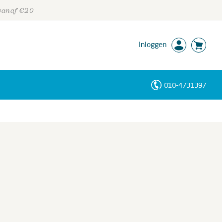
 vanaf €20
Inloggen
010-4731397
Personen
Trefwoorden