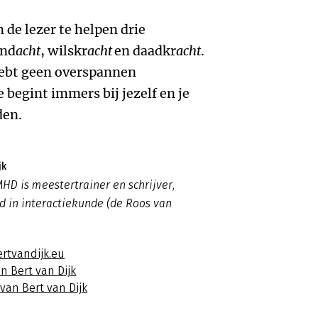
 de lezer te helpen drie
and
acht
, wilskr
acht
en daadkr
acht
.
hebt geen overspannen
 begint immers bij jezelf en je
den.
jk
MHD is meestertrainer en schrijver,
d in interactiekunde (de Roos van
ertvandijk.eu
n Bert van Dijk
 van Bert van Dijk