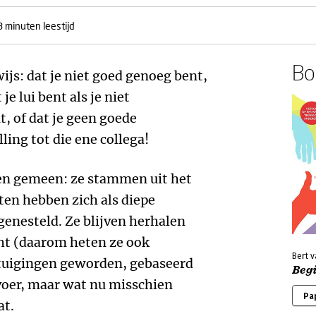
3 minuten leestijd
Boe
ijs: dat je niet goed genoeg bent,
 je lui bent als je niet
, of dat je geen goede
ling tot die ene collega!
en gemeen: ze stammen uit het
en hebben zich als diepe
genesteld. Ze blijven herhalen
cht (daarom heten ze ook
Bert v
ertuigingen geworden, gebaseerd
Begi
rvoer, maar wat nu misschien
Pa
at.