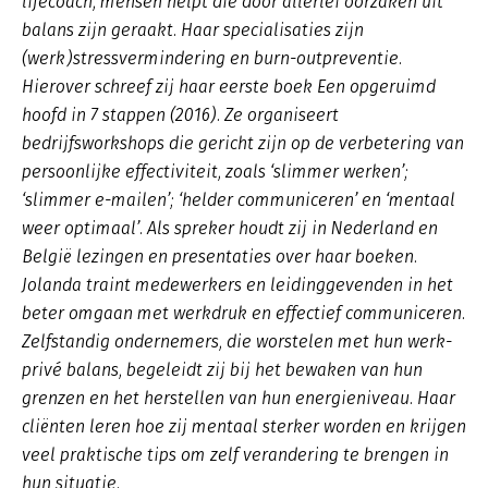
lifecoach, mensen helpt die door allerlei oorzaken uit
balans zijn geraakt. Haar specialisaties zijn
(werk)stressvermindering en burn-outpreventie.
Hierover schreef zij haar eerste boek Een opgeruimd
hoofd in 7 stappen (2016). Ze organiseert
bedrijfsworkshops die gericht zijn op de verbetering van
persoonlijke effectiviteit, zoals ‘slimmer werken’;
‘slimmer e-mailen’; ‘helder communiceren’ en ‘mentaal
weer optimaal’. Als spreker houdt zij in Nederland en
België lezingen en presentaties over haar boeken.
Jolanda traint medewerkers en leidinggevenden in het
beter omgaan met werkdruk en effectief communiceren.
Zelfstandig ondernemers, die worstelen met hun werk-
privé balans, begeleidt zij bij het bewaken van hun
grenzen en het herstellen van hun energieniveau. Haar
cliënten leren hoe zij mentaal sterker worden en krijgen
veel praktische tips om zelf verandering te brengen in
hun situatie.