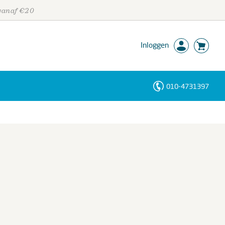
 vanaf €20
Inloggen
010-4731397
Personen
Trefwoorden