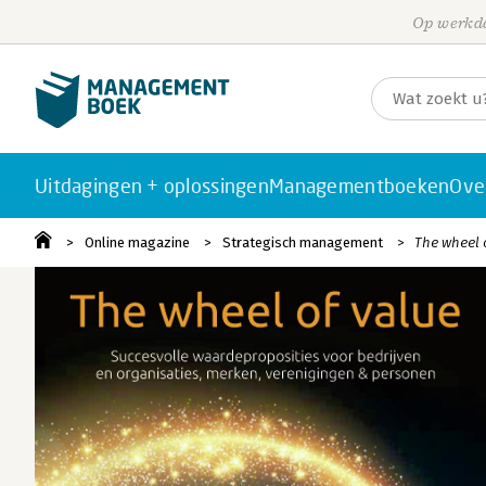
Op werkda
Uitdagingen + oplossingen
Managementboeken
Ove
Online magazine
Strategisch management
The wheel 