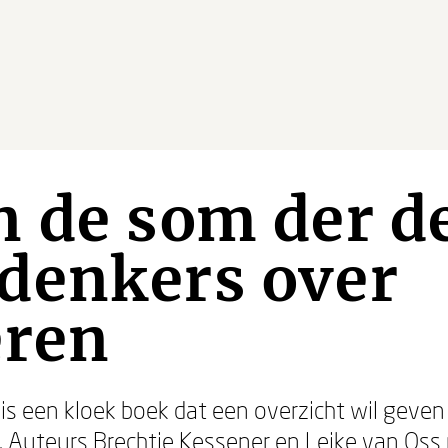
 de som der d
denkers over
eren
is een kloek boek dat een overzicht wil geve
. Auteurs
Brechtje Kessener
en
Leike van Oss