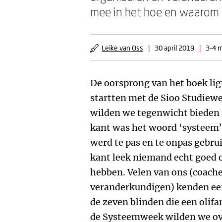
mee in het hoe en waarom 
Leike van Oss
|
30 april 2019
|
3-4 m
De oorsprong van het boek ligt
startten met de Sioo Studiew
wilden we tegenwicht bieden 
kant was het woord ‘systeem’
werd te pas en te onpas gebru
kant leek niemand echt goed o
hebben. Velen van ons (coach
veranderkundigen) kenden ee
de zeven blinden die een olifa
de Systeemweek wilden we ove