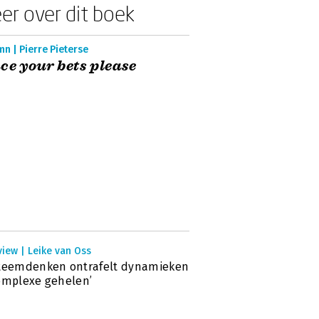
er over dit boek
n | Pierre Pieterse
ce your bets please
view | Leike van Oss
steemdenken ontrafelt dynamieken
omplexe gehelen’