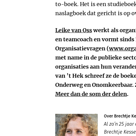
to-boek. Het is een studieboe
naslagboek dat gericht is op o
Leike van Oss
werkt als organ
en teamcoach en vormt sinds 
Organisatievragen (
www.orga
met name in de publieke secto
organisaties aan hun verand
van ’t Hek schreef ze de boe
Onderweg en Onomkeerbaar. Ze
Meer dan de som der delen
.
Over Brechtje K
Al zo’n 25 jaa
Brechtje Kesse