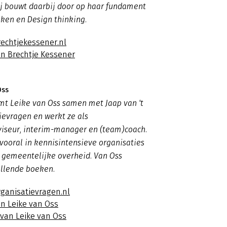
ij bouwt daarbij door op haar fundament
ken en Design thinking.
rechtjekessener.nl
an Brechtje Kessener
Oss
mt Leike van Oss samen met Jaap van 't
evragen en werkt ze als
viseur, interim-manager en (team)coach.
vooral in kennisintensieve organisaties
en gemeentelijke overheid. Van Oss
illende boeken.
rganisatievragen.nl
an Leike van Oss
 van Leike van Oss