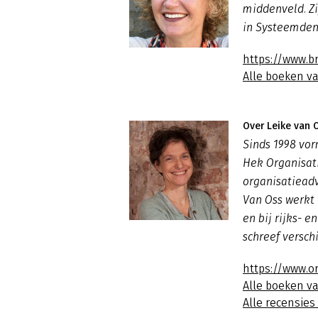
middenveld. Z
in Systeemden
https://www.b
Alle boeken v
Over Leike van 
Sinds 1998 vor
Hek Organisati
organisatiead
Van Oss werkt 
en bij rijks- 
schreef versch
https://www.o
Alle boeken v
Alle recensies