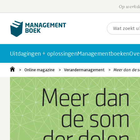
Op werkda
Uitdagingen + oplossingen
Managementboeken
Ove
Online magazine
Verandermanagement
Meer dan de s