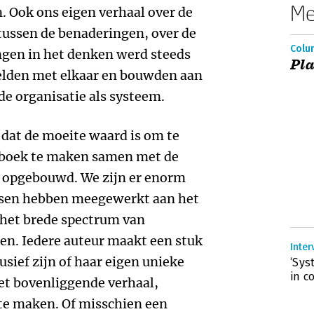
Me
. Ook ons eigen verhaal over de
tussen de benaderingen, over de
Colum
gen in het denken werd steeds
Pla
kelden met elkaar en bouwden aan
 de organisatie als systeem.
n dat de moeite waard is om te
t boek te maken samen met de
 opgebouwd. We zijn er enorm
ensen hebben meegewerkt aan het
het brede spectrum van
en. Iedere auteur maakt een stuk
Inter
usief zijn of haar eigen unieke
‘Sy
in c
het bovenliggende verhaal,
 te maken. Of misschien een