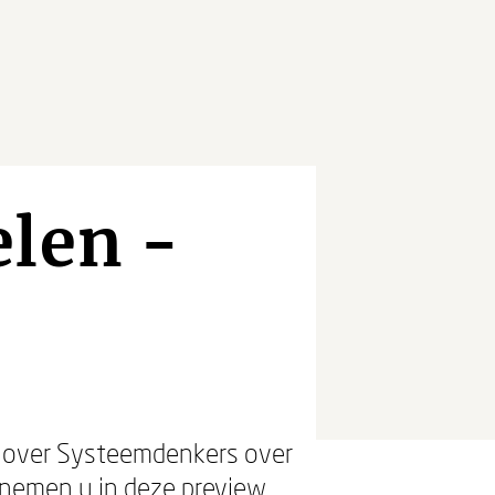
elen -
n over Systeemdenkers over
nemen u in deze preview