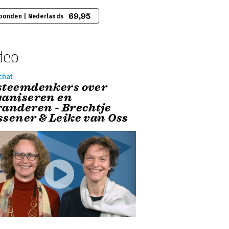
69,95
bonden | Nederlands
deo
chat
steemdenkers over
ganiseren en
randeren - Brechtje
ssener & Leike van Oss