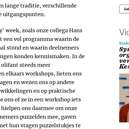
n lange traditie, verschillende
Ge
e uitgangspunten.
Vi
y’ week, zoals onze collega Hans
t een vol programma waarin de
Book
aal stond en waarin deelnemers
Sy
or
ingen konden kennismaken. In de
ve
 olifant steeds meer
Ke
n elkaars workshops, lieten ons
zagen en wezen ons op andere
twikkelingen en op praktische
 ons of ze in een workshop iets
j hielpen ons daarmee om onze
elnemers puzzelden mee, gaven
met hun vragen puzzelstukjes te