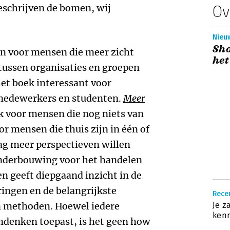
eschrijven de bomen, wij
Ov
Nieuw
Sho
n voor mensen die meer zicht
het
 tussen organisaties en groepen
et boek interessant voor
smedewerkers en studenten.
Meer
k voor mensen die nog niets van
 mensen die thuis zijn in één of
ag meer perspectieven willen
onderbouwing voor het handelen
en geeft diepgaand inzicht in de
ingen en de belangrijkste
Recen
n methoden. Hoewel iedere
Je z
kenn
emdenken toepast, is het geen how