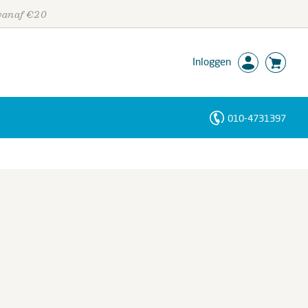
 vanaf €20
Inloggen
010-4731397
Personen
Trefwoorden