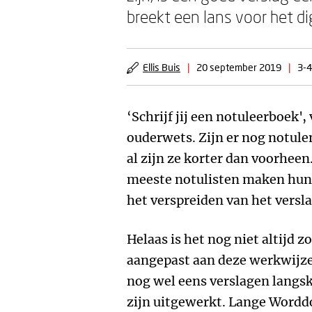
breekt een lans voor het dig
Ellis Buis
|
20 september 2019
|
3-4
‘Schrijf jij een notuleerboek',
ouderwets. Zijn er nog notulen
al zijn ze korter dan voorheen
meeste notulisten maken hun 
het verspreiden van het versla
Helaas is het nog niet altijd z
aangepast aan deze werkwijze. 
nog wel eens verslagen langsk
zijn uitgewerkt. Lange Word