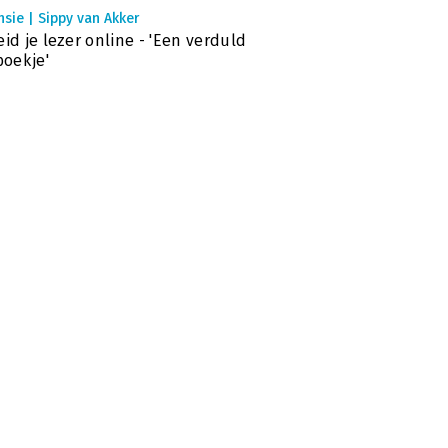
sie | Sippy van Akker
eid je lezer online - 'Een verduld
 boekje'