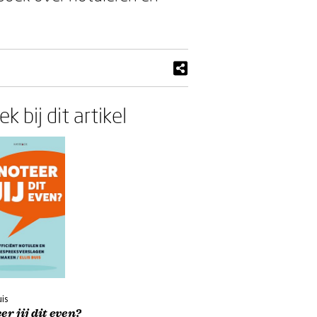
k bij dit artikel
uis
er jij dit even?