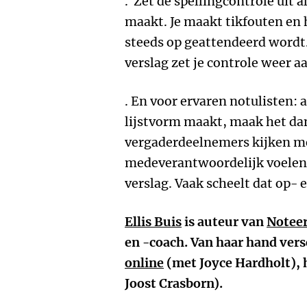
. Zet de spellingcontrole uit a
maakt. Je maakt tikfouten en h
steeds op geattendeerd wordt.
verslag zet je controle weer a
. En voor ervaren notulisten: 
lijstvorm maakt, maak het dan
vergaderdeelnemers kijken mee
medeverantwoordelijk voelen 
verslag. Vaak scheelt dat op-
Ellis Buis
is auteur van
Noteer 
en -coach. Van haar hand ver
online
(met Joyce Hardholt), 
Joost Crasborn).