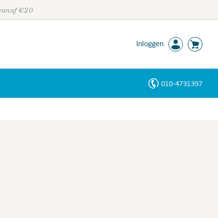
 vanaf €20
Inloggen
010-4731397
Personen
Trefwoorden