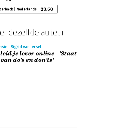
23,50
perback | Nederlands
er dezelfde auteur
sie | Sigrid van Iersel
leid je lezer online - 'Staat
 van do's en don'ts'