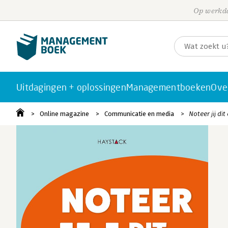
Op werkda
Uitdagingen + oplossingen
Managementboeken
Ove
Online magazine
Communicatie en media
Noteer jij di