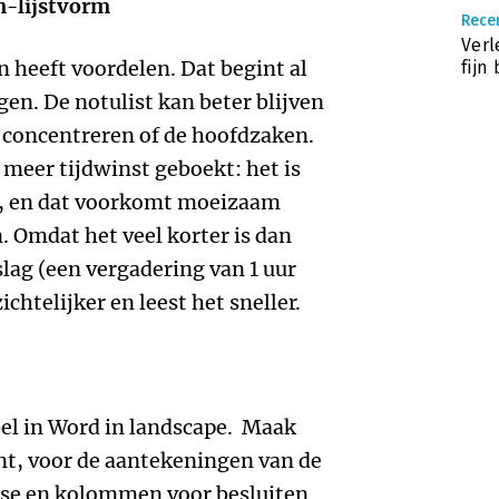
n-lijstvorm
Recen
Verl
n heeft voordelen. Dat begint al
fijn
en. De notulist kan beter blijven
r concentreren of de hoofdzaken.
 meer tijdwinst geboekt: het is
n, en dat voorkomt moeizaam
. Omdat het veel korter is dan
lag (een vergadering van 1 uur
ichtelijker en leest het sneller.
bel in Word in landscape. Maak
t, voor de aantekeningen van de
fase en kolommen voor besluiten