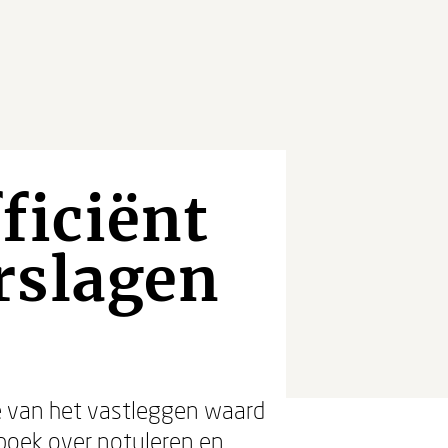
fficiënt
rslagen
e van het vastleggen waard
boek over notuleren en