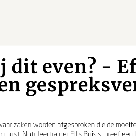
j dit even? - E
 en gespreksve
waar zaken worden afgesproken die de moeit
en must. Notuleertrainer
Ellis Buis
schreef een 