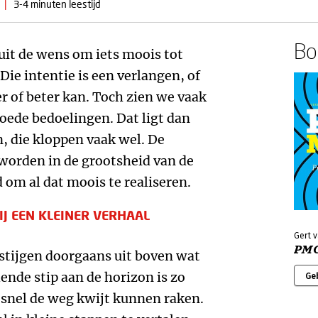
|
3-4 minuten leestijd
Boe
nuit de wens om iets moois tot
Die intentie is een verlangen, of
 of beter kan. Toch zien we vaak
goede bedoelingen. Dat ligt dan
, die kloppen vaak wel. De
worden in de grootsheid van de
om al dat moois te realiseren.
IJ EEN KLEINER VERHAAL
Gert v
PMC
stijgen doorgaans uit boven wat
nde stip aan de horizon is zo
Ge
 snel de weg kwijt kunnen raken.