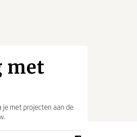
g met
je met projecten aan de
w.