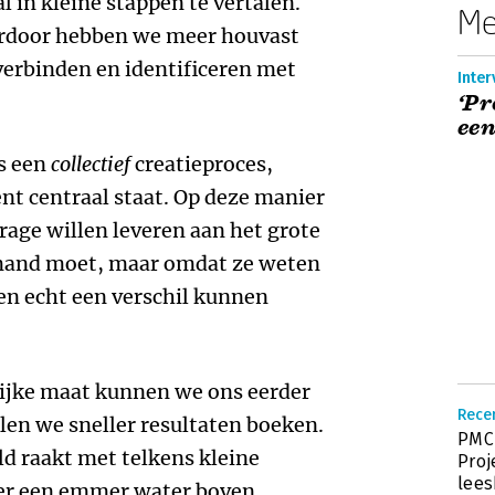
l in kleine stappen te vertalen.
Me
ierdoor hebben we meer houvast
verbinden en identificeren met
Inter
‘Pr
een
s een
collectief
creatieproces,
 centraal staat. Op deze manier
rage willen leveren aan het grote
emand moet, maar omdat ze weten
en echt een verschil kunnen
ijke maat kunnen we ons eerder
Recen
len we sneller resultaten boeken.
PMC 
ld raakt met telkens kleine
Proj
lees
 keer een emmer water boven