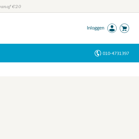
 vanaf €20
Inloggen
010-4731397
Personen
Trefwoorden