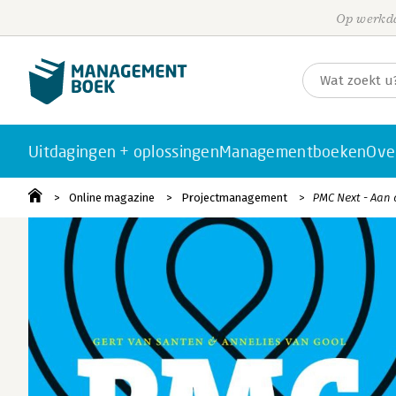
Op werkda
Uitdagingen + oplossingen
Managementboeken
Ove
Online magazine
Projectmanagement
PMC Next - Aan 