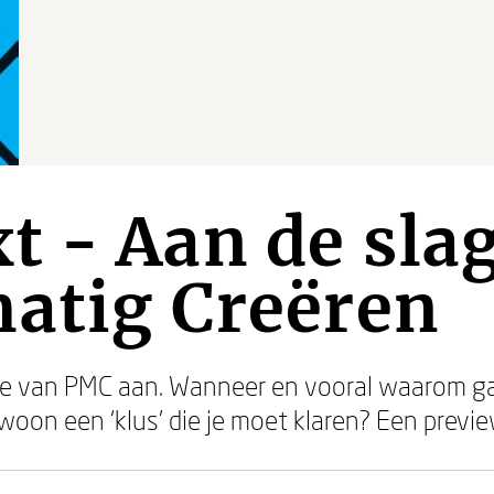
 - Aan de sla
matig Creëren
e van PMC aan. Wanneer en vooral waarom ga 
oon een ‘klus' die je moet klaren? Een previe