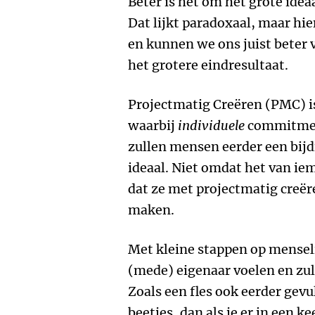
Beter is het om het grote ideaa
Dat lijkt paradoxaal, maar h
en kunnen we ons juist beter 
het grotere eindresultaat.
Projectmatig Creëren (PMC) i
waarbij
individuele
commitment
zullen mensen eerder een bijd
ideaal. Niet omdat het van i
dat ze met projectmatig creër
maken.
Met kleine stappen op mensel
(mede) eigenaar voelen en zul
Zoals een fles ook eerder gevu
beetjes, dan als je er in een