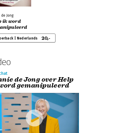
 de Jong
p ik word
anipuleerd
20,-
perback | Nederlands
deo
chat
nnie de Jong over Help
 word gemanipuleerd