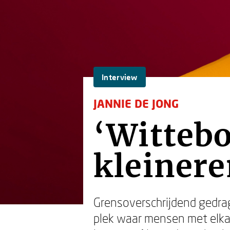
Interview
JANNIE DE JONG
‘Wittebo
kleinere
Grensoverschrijdend gedrag
plek waar mensen met elkaa