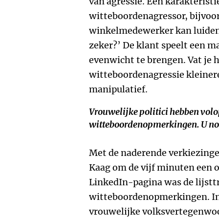
van agressie. Een karakteristi
witteboordenagressor, bijvoor
winkelmedewerker kan luiden
zeker?’ De klant speelt een ma
evenwicht te brengen. Vat je 
witteboordenagressie kleinere
manipulatief.
Vrouwelijke politici hebben vol
witteboordenopmerkingen. U noe
Met de naderende verkiezinge
Kaag om de vijf minuten een o
LinkedIn-pagina was de lijsttr
witteboordenopmerkingen. In a
vrouwelijke volksvertegenwoo