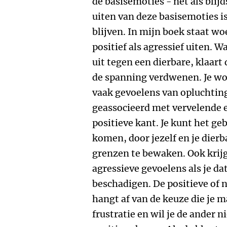
de basisemoties - net als blij
uiten van deze basisemoties i
blijven. In mijn boek staat wo
positief als agressief uiten. 
uit tegen een dierbare, klaart 
de spanning verdwenen. Je wo
vaak gevoelens van opluchtin
geassocieerd met vervelende 
positieve kant. Je kunt het ge
komen, door jezelf en je dier
grenzen te bewaken. Ook krijg 
agressieve gevoelens als je da
beschadigen. De positieve of 
hangt af van de keuze die je m
frustratie en wil je de ander n