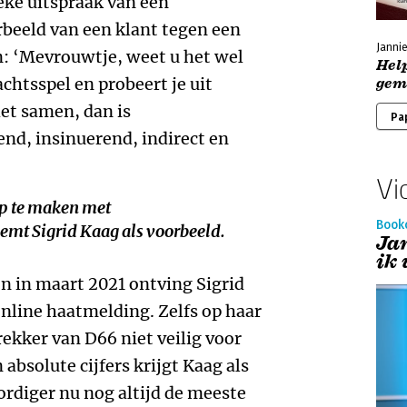
eke uitspraak van een
beeld van een klant tegen een
Jannie
: ‘Mevrouwtje, weet u het wel
Hel
chtsspel en probeert je uit
gem
het samen, dan is
Pa
nd, insinuerend, indirect en
Vi
op te maken met
Book
mt Sigrid Kaag als voorbeeld.
Ja
ik
n in maart 2021 ontving Sigrid
nline haatmelding. Zelfs op haar
ekker van D66 niet veilig voor
bsolute cijfers krijgt Kaag als
rdiger nu nog altijd de meeste