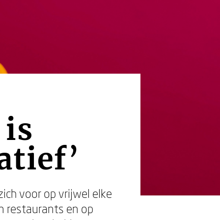
 is
atief’
ch voor op vrijwel elke
in restaurants en op