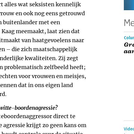
t alles wat seksisten kennelijk
vrouw en ook nog eens getrouwd
Me
n buitenlander met een
t Kaag meemaakt, laat zien dat
Colum
itmaakt van haatgevoelens naar
Gr
n – die zich maatschappelijk
aa
derlijke kwaliteiten. Zij zegt
en problematisch zelfbeeld heeft;
rechten voor vrouwen en meisjes,
kennen dat in ons eigen land
rd.
p witte-boordenagressie?
tteboordenaggressor direct te
 agressie krijgt zo geen kans om
Video