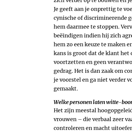
zich verder op te bouwen en je
Je geeft aan je onprettig te v
cynische of discriminerende g
hem daarmee te stoppen. Vervo
beëindigen indien hij zich agr
hem zo een keuze te maken en
kans is groot dat de klant het
voortzetten en geen verantwo
gedrag. Het is dan zaak om co
je voorstel en ga niet verder 
gemaakt.
Welke personen laten witte-boo
Het zijn meestal hoogopgele
vrouwen – die verbaal zeer vaa
controleren en macht uitoefen