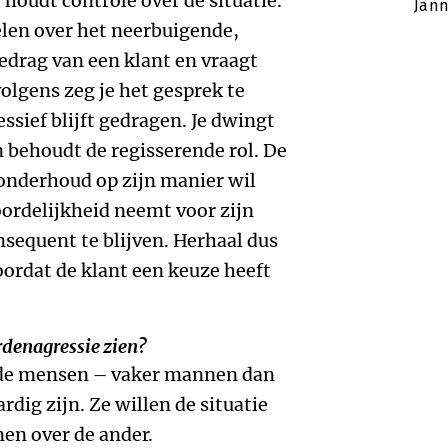
 houdt controle over de situatie.
Jann
oelen over het neerbuigende,
edrag van een klant en vraagt
lgens zeg je het gesprek te
essief blijft gedragen. Je dwingt
 behoudt de regisserende rol. De
 onderhoud op zijn manier wil
ordelijkheid neemt voor zijn
nsequent te blijven. Herhaal dus
voordat de klant een keuze heeft
rdenagressie zien?
ide mensen – vaker mannen dan
rdig zijn. Ze willen de situatie
en over de ander.