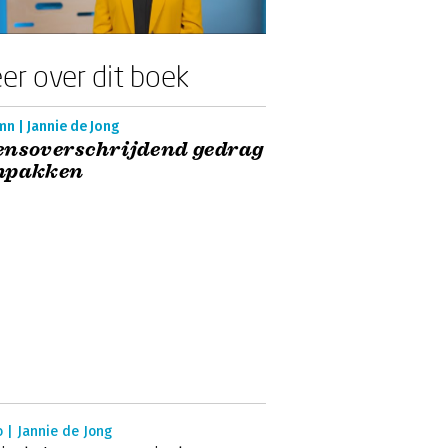
er over dit boek
n | Jannie de Jong
ensoverschrijdend gedrag
npakken
 | Jannie de Jong