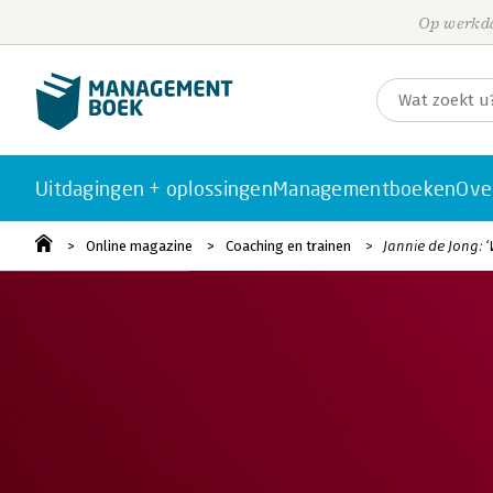
Op werkda
Uitdagingen + oplossingen
Managementboeken
Ove
Online magazine
Coaching en trainen
Jannie de Jong: 