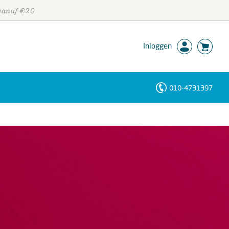
 vanaf €20
Inloggen
010-4731397
Personen
Trefwoorden