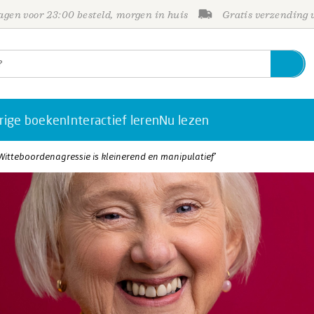
gen voor 23:00 besteld, morgen in huis
Gratis verzending
rige boeken
Interactief leren
Nu lezen
‘Witteboordenagressie is kleinerend en manipulatief’