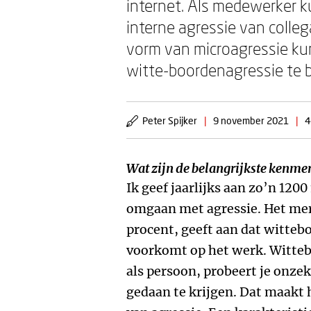
internet. Als medewerker 
interne agressie van colleg
vorm van microagressie kun
witte-boordenagressie te 
Peter Spijker
|
9 november 2021
|
4
Wat zijn de belangrijkste kenme
Ik geef jaarlijks aan zo’n 120
omgaan met agressie. Het mer
procent, geeft aan dat witteb
voorkomt op het werk. Wittebo
als persoon, probeert je onzek
gedaan te krijgen. Dat maakt 