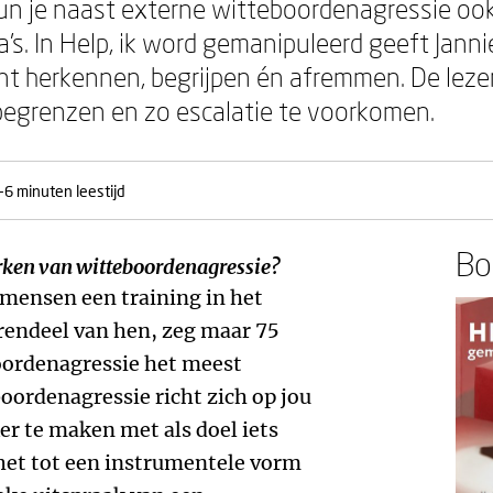
kun je naast externe witteboordenagressie o
a’s. In Help, ik word gemanipuleerd geeft Jann
t herkennen, begrijpen én afremmen. De lezer
begrenzen en zo escalatie te voorkomen.
-6 minuten leestijd
Boe
rken van witteboordenagressie?
0 mensen een training in het
endeel van hen, zeg maar 75
oordenagressie het meest
ordenagressie richt zich op jou
er te maken met als doel iets
het tot een instrumentele vorm