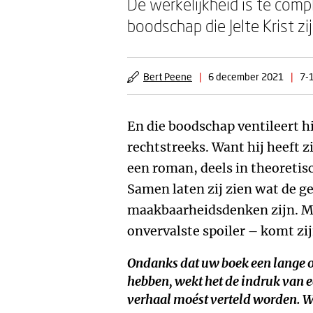
De werkelijkheid is té comp
boodschap die Jelte Krist 
Bert Peene
|
6 december 2021
|
7-1
En die boodschap ventileert h
rechtstreeks. Want hij heeft z
een roman, deels in theoretis
Samen laten zij zien wat de g
maakbaarheidsdenken zijn. Maa
onvervalste spoiler – komt zi
Ondanks dat uw boek een lange o
hebben, wekt het de indruk van e
verhaal moést verteld worden. W