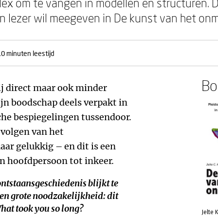
lex om te vangen in modellen en structuren. Da
zijn lezer wil meegeven in De kunst van het o
0 minuten leestijd
Boe
ij direct maar ook minder
ijn boodschap deels verpakt in
che bespiegelingen tussendoor.
evolgen van het
r gelukkig – en dit is een
jn hoofdpersoon tot inkeer.
ntstaansgeschiedenis blijkt te
en grote noodzakelijkheid: dit
hat took you so long?
Jelte K