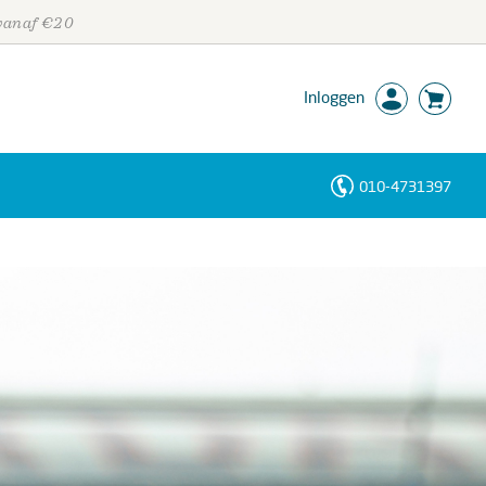
 vanaf €20
Inloggen
010-4731397
Personen
Trefwoorden