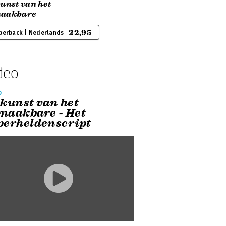
unst van het
aakbare
22,95
perback | Nederlands
deo
o
 kunst van het
maakbare - Het
perheldenscript