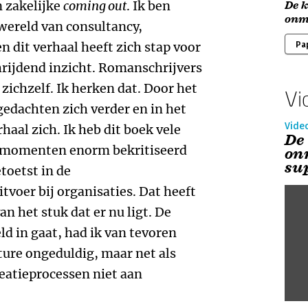
n zakelijke
coming out
. Ik ben
De k
onm
 wereld van consultancy,
dit verhaal heeft zich stap voor
Pa
hrijdend inzicht. Romanschrijvers
 zichzelf. Ik herken dat. Door het
Vi
edachten zich verder en in het
Vide
aal zich. Ik heb dit boek vele
De
p momenten enorm bekritiseerd
on
su
toetst in de
tvoer bij organisaties. Dat heeft
an het stuk dat er nu ligt. De
d in gaat, had ik van tevoren
ture ongeduldig, maar net als
reatieprocessen niet aan