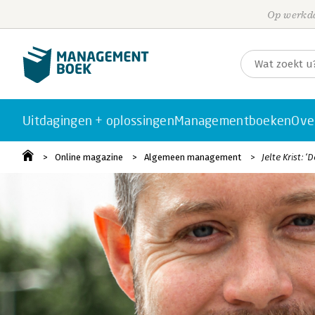
Op werkda
Uitdagingen + oplossingen
Managementboeken
Ove
Online magazine
Algemeen management
Jelte Krist: