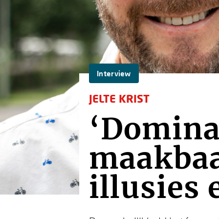
Interview
JELTE KRIST
‘Domina
maakbaa
illusies 