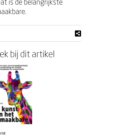
t is de belangrijkste
nmaakbare.
k bij dit artikel
rist