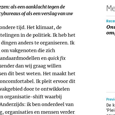
Me
zen: als een aanklacht tegen de
cybureaus of als een verslag van uw
Recen
On
ondere tijd. Het klimaat, de
om
elingen in de politiek. Ik heb het
 dingen anders te organiseren. Ik
 om vakgenoten die zich
standaardmodellen en
quick fix
kender dan wij graag willen
sen dit best weten. Het maakt het
ncomfortabel. Ik pleit ervoor dit
t vakgebied door te ontwikkelen
n organisatie-shift waarbij
Previ
 Anderzijds: ik ben onderdeel van
De k
'Ple
g, organisaties en mensen verder