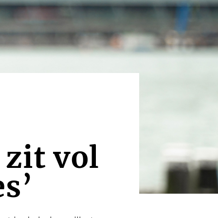
zit vol
es’