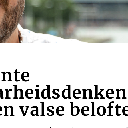
nte
rheidsdenken 
en valse beloft