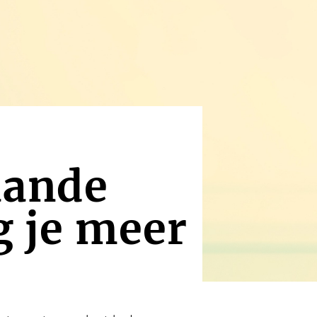
taande
g je meer