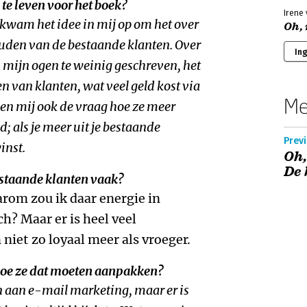
 te leven voor het boek?
Irene
kwam het idee in mij op om het over
Oh, 
ouden van de bestaande klanten. Over
In
 mijn ogen te weinig geschreven, het
en van klanten, wat veel geld kost via
Me
en mij ook de vraag hoe ze meer
d; als je meer uit je bestaande
Previ
inst.
Oh,
De 
staande klanten vaak?
rom zou ik daar energie in
h? Maar er is heel veel
niet zo loyaal meer als vroeger.
oe ze dat moeten aanpakken?
 aan e-mail marketing, maar er is