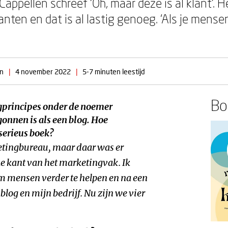
appellen schreef ‘Oh, maar deze is al klant’. 
nten en dat is al lastig genoeg. ‘Als je mense
en
|
4 november 2022
|
5-7 minuten leestijd
Boe
ngprincipes onder de noemer
nnen is als een blog. Hoe
serieus boek?
ketingbureau, maar daar was er
ke kant van het marketingvak. Ik
m mensen verder te helpen en na een
log en mijn bedrijf. Nu zijn we vier