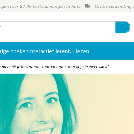
gen voor 23:00 besteld, morgen in huis
Gratis verzending
rige boeken
Interactief leren
Nu lezen
e meer uit je bestaande klanten haalt, dan krijg je meer winst’