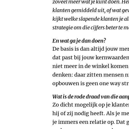
zoveel meer wat je kunt doen. Het 
klanten
gemiddeld uit
,
of wat ge
kijkt welke slapende klanten je a
strategie om die cijfers beter te 
En wat ga je dan doen?
De basis is dan altijd jouw me
dat past bij jouw kernwaarden
niet meer in de winkel komen 
denken: daar zitten mensen ni
opbouwen is geen one way str
Wat is de rode draad van die aa
Zo dicht mogelijk op je klant
hij of zij nodig heeft. Als je 
je immers een relatie op. Dat 