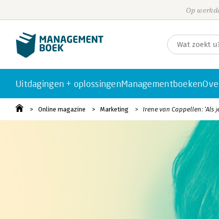
Op werkda
Uitdagingen + oplossingen
Managementboeken
Ove
Online magazine
Marketing
Irene van Cappellen: ‘Als j