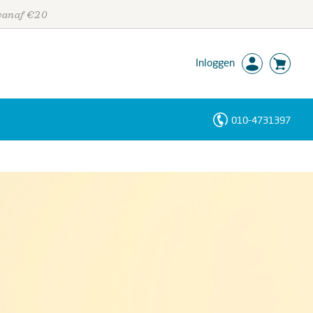
 vanaf €20
Inloggen
010-4731397
Personen
Trefwoorden