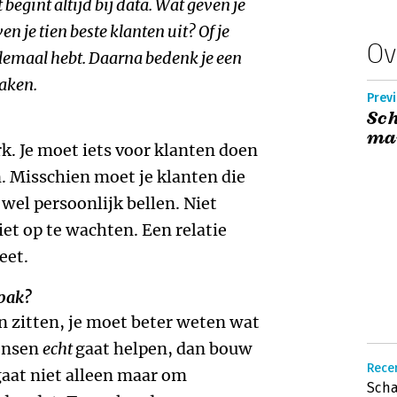
begint altijd bij data
. W
at geven
je
ven
j
e tien beste klanten uit? Of je
Ov
llemaal hebt. Daarna bedenk je een
maken.
Previ
Sch
ma
rk. Je moet iets voor klanten doen
. Misschien moet je klanten die
wel persoonlijk bellen. Niet
et op te wachten. Een relatie
eet.
npak?
en zitten, je moet beter weten wat
mensen
echt
gaat helpen, dan bouw
Recen
gaat niet alleen maar om
Scha