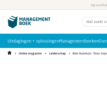
Op werkda
Uitdagingen + oplossingen
Managementboeken
Ove
Online magazine
Leiderschap
Rob Huisman: ‘Voor topm