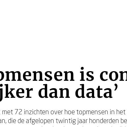
pmensen is co
jker dan data’
k met 72 inzichten over hoe topmensen in het
n, die de afgelopen twintig jaar honderden 