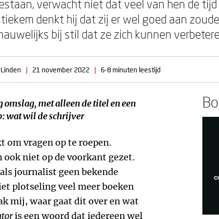
estaan, verwacht niet dat veel van hen de tij
 stiekem denkt hij dat zij er wel goed aan zo
auwelijks bij stil dat ze zich kunnen verbetere
 Linden
|
21 november 2022
|
6-8 minuten leestijd
Boe
g omslag, met alleen de titel en een
: wat wil de schrijver
t om vragen op te roepen.
ook niet op de voorkant gezet.
als journalist geen bekende
iet plotseling veel meer boeken
ak mij, waar gaat dit over en wat
tor
is een woord dat iedereen wel