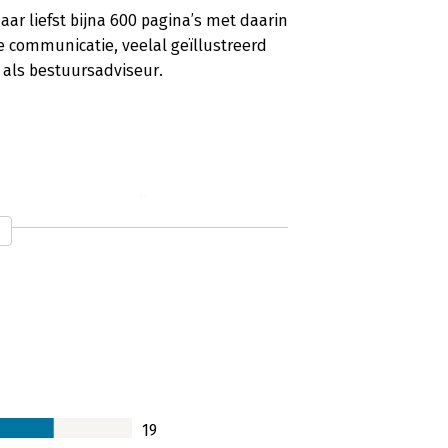
r liefst bijna 600 pagina’s met daarin
ve communicatie, veelal geïllustreerd
k als bestuursadviseur.
rdenken waard zijn’
evenden beter leren communiceren.
n helpen. Een boek dat wantrouwen kan
19
elijk’