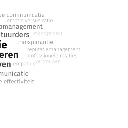
ive communicatie
emotie versus ratio
opmanagement
tuurders
management
transparantie
ie
reputatiemanagement
eren
professionele relaties
vertrouwen
ven
empathie
municatie
 effectiviteit