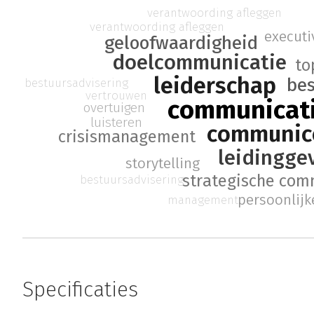
verantwoording afleggen
verantwoording afleggen
execut
geloofwaardigheid
doelcommunicatie
t
leiderschap
bes
bestuursadvisering
vertrouwen
communicat
overtuigen
luisteren
communic
crisismanagement
leidingge
storytelling
strategische com
bestuursadvisering
persoonlijke
management
Specificaties