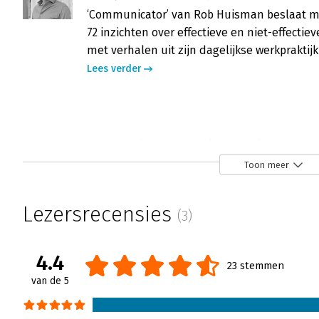
‘Communicator’ van Rob Huisman beslaat maa
72 inzichten over effectieve en niet-effectie
met verhalen uit zijn dagelijkse werkpraktij
Lees verder
Communicator - ‘Inzichten die het ove
Henk Jan Kamsteeg | 22 maart 2023
Toon meer
Om vertrouwen te winnen moeten leidingg
‘Communicator’ van Rob Huisman kan hieri
Lezersrecensies
(3)
helpen voorkomen.
Lees verder
4.4
23 stemmen
van de 5
Communicator - ‘Erudiet en nuchter teg