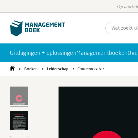
Op werkda
Uitdagingen + oplossingen
Managementboeken
Ove
Boeken
Leiderschap
Communicator