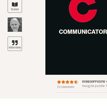
VERKOOPPOSITIE 
Hoogste positie: 
23 stemmen