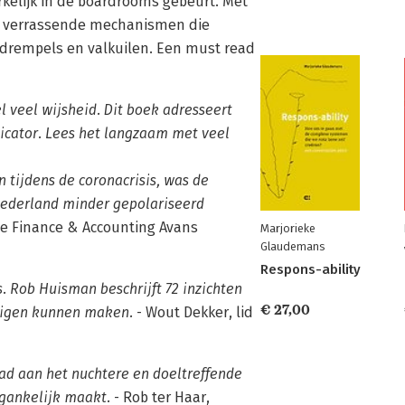
rkelijk in de boardrooms gebeurt. Met
e verrassende mechanismen die
 drempels en valkuilen. Een must read
l veel wijsheid. Dit boek adresseert
nicator. Lees het langzaam met veel
 tijdens de coronacrisis, was de
Nederland minder gepolariseerd
le Finance & Accounting Avans
Marjorieke
Glaudemans
Respons-ability
. Rob Huisman beschrijft 72 inzichten
€ 27,00
eigen kunnen maken.
- Wout Dekker, lid
had aan het nuchtere en doeltreffende
egankelijk maakt.
- Rob ter Haar,