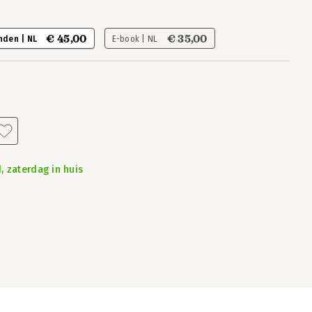
€ 45,00
€ 35,00
nden | NL
E-book | NL
, zaterdag in huis