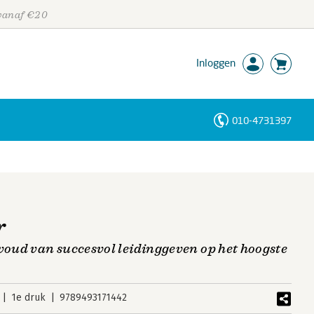
 vanaf €20
Inloggen
010-4731397
Personen
Trefwoorden
r
nvoud van succesvol leidinggeven op het hoogste
1e druk
9789493171442