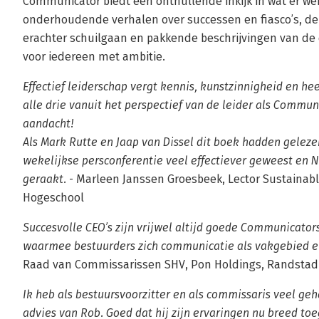
Communicator biedt een onthullende inkijk in wat er we
onderhoudende verhalen over successen en fiasco’s, d
erachter schuilgaan en pakkende beschrijvingen van de
voor iedereen met ambitie.
Effectief leiderschap vergt kennis, kunstzinnigheid en hee
alle drie vanuit het perspectief van de leider als Commu
aandacht!
Als Mark Rutte en Jaap van Dissel dit boek hadden gelezen
wekelijkse persconferentie veel effectiever geweest en 
geraakt.
- Marleen Janssen Groesbeek, Lector Sustainab
Hogeschool
Succesvolle CEO’s zijn vrijwel altijd goede Communicators
waarmee bestuurders zich communicatie als vakgebied 
Raad van Commissarissen SHV, Pon Holdings, Randstad
Ik heb als bestuursvoorzitter en als commissaris veel ge
advies van Rob. Goed dat hij zijn ervaringen nu breed to