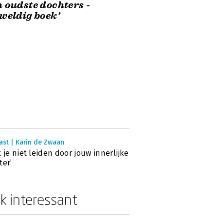
 oudste dochters -
weldig boek’
ast | Karin de Zwaan
t je niet leiden door jouw innerlijke
ter’
k interessant