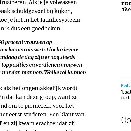
ustreren. Als je je volwassen
van
‘Ge
aak schuldgevoel bij kijken,
e je het in het familiesysteem
n is dus een goed teken.
 30 procent vrouwen op
ten komen als we tot inclusievere
ndaag de dag zijn er nog steeds
topposities en verdienen vrouwen
r uur dan mannen. Welke rol kunnen
Podc
ok als het ongemakkelijk wordt
‘Laa
n dat kan deze groep, want ze
rech
end om te pionieren: voor het
 het eerst studeren. Een klant van
Oo
T en zij kwam erachter dat zij