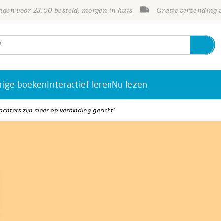
gen voor 23:00 besteld, morgen in huis
Gratis verzending
rige boeken
Interactief leren
Nu lezen
ochters zijn meer op verbinding gericht’