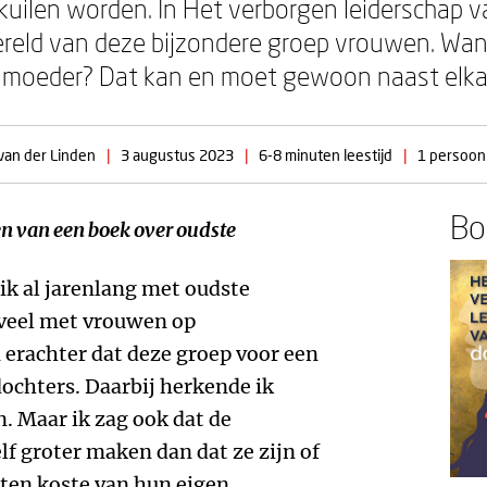
kuilen worden. In Het verborgen leiderschap v
reld van deze bijzondere groep vrouwen. Want
ke moeder? Dat kan en moet gewoon naast elka
van der Linden
|
3 augustus 2023
|
6-8 minuten leestijd
|
1 persoon 
Boe
en van een boek over oudste
ik al jarenlang met oudste
 veel met vrouwen op
 erachter dat deze groep voor een
dochters. Daarbij herkende ik
. Maar ik zag ook dat de
lf groter maken dan dat ze zijn of
 ten koste van hun eigen