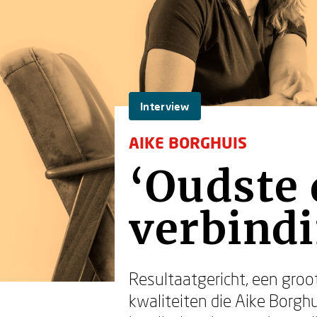
Interview
AIKE BORGHUIS
‘Oudste 
verbindi
Resultaatgericht, een gro
kwaliteiten die Aike Borgh