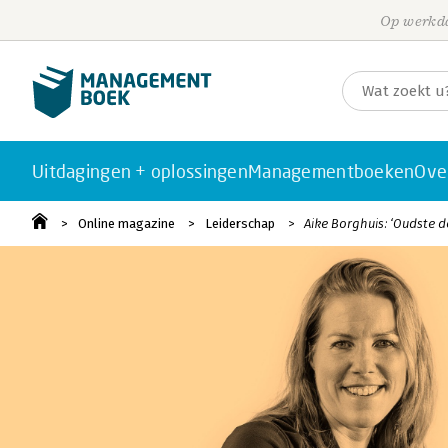
Op werkda
Uitdagingen + oplossingen
Managementboeken
Ove
Online magazine
Leiderschap
Aike Borghuis: ‘Oudste d