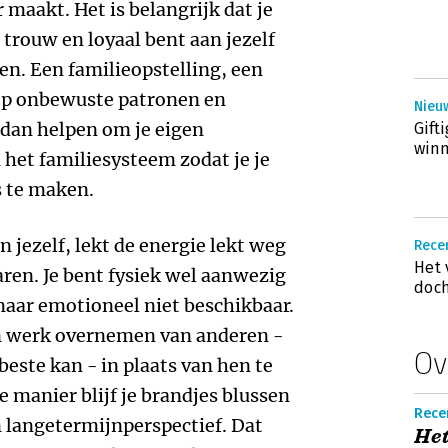
r maakt. Het is belangrijk dat je
 trouw en loyaal bent aan jezelf
ren. Een familieopstelling, een
op onbewuste patronen en
Nieu
 dan helpen om je eigen
Gift
winn
 het familiesysteem zodat je je
s te maken.
 jezelf, lekt de energie lekt weg
Recen
Het 
aren. Je bent fysiek wel aanwezig
doch
 maar emotioneel niet beschikbaar.
in werk overnemen van anderen -
Ov
 beste kan - in plaats van hen te
e manier blijf je brandjes blussen
Rece
n langetermijnperspectief. Dat
Het