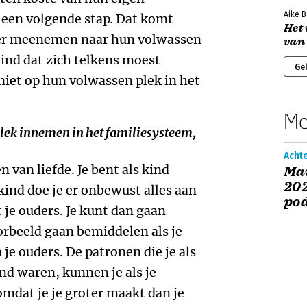
Aike B
 een volgende stap. Dat komt
Het
er meenemen naar hun volwassen
van
kind dat zich telkens moest
Ge
iet op hun volwassen plek in het
Me
plek innemen in het familiesysteem,
Achte
van liefde. Je bent als kind
Ma
202
 kind doe je er onbewust alles aan
po
 je ouders. Je kunt dan gaan
orbeeld gaan bemiddelen als je
 je ouders. De patronen die je als
nd waren, kunnen je als je
dat je je groter maakt dan je