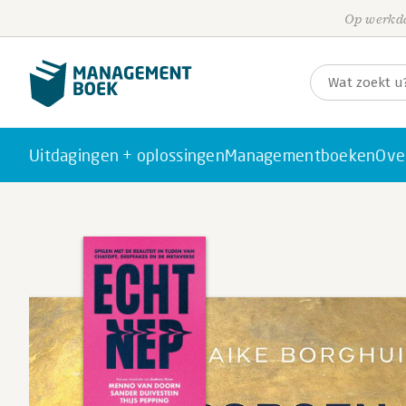
Op werkda
Uitdagingen + oplossingen
Managementboeken
Ove