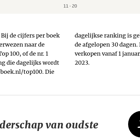
11 - 20
Bij de cijfers per boek
ebaseerd op de verkopen van
erwezen naar de
e Top 25 gaat over álle
 100, of de nr. 1
 tot en met 27 december
ing die dagelijks wordt
2023.
boek.nl/top100. Die
iderschap van oudste