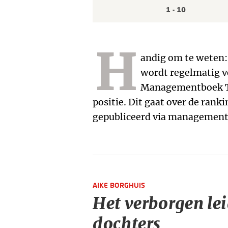
1 - 10
H
andig om te weten: 
dagelijkse ranking is g
wordt regelmatig v
de afgelopen 30 dagen. Dez
Managementboek Top
verkopen vanaf 1 januari
positie. Dit gaat over de rank
gepubliceerd via management
AIKE BORGHUIS
Het verborgen le
dochters