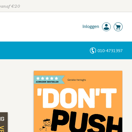
 vanaf €20
Inloggen
010-4731397
Personen
Trefwoorden