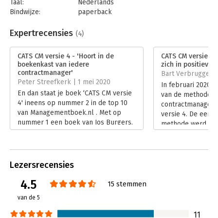
Taal:
Nederlands
contractmanagers, businessmanagers, deliverymanagers,
Bindwijze:
paperback
projectmanagers, servicemanagers, facilitymanagers, inkopers,
Aantal pagina's:
250
inkoopmanagers, compliance managers, risicomanagers,
Uitgever:
Van Haren Publishing B.V.
Expertrecensies
(4)
accountmanagers, salesmanagers en HR-managers, hun
Druk:
1
directeuren en stuurgroepleden aan beide zijden van het
Verschijningsdatum:
14-2-2020
CATS CM versie 4 - 'Hoort in de
CATS CM versie 4 
contract.
boekenkast van iedere
zich in positieve z
Hoofdrubriek:
IT-management / ICT
contractmanager'
Bart Verbrugge | 
Serie:
Best Practice Guides
Peter Streefkerk | 1 mei 2020
In februari 2020 i
En dan staat je boek ‘CATS CM versie
van de methode C
4' ineens op nummer 2 in de top 10
contractmanageme
van Managementboek.nl . Met op
versie 4. De eerst
nummer 1 een boek van Jos Burgers,
methode werd in 
een van de best scorende
en versie 3 dateer
managementboeken schrijvers van
versie 4 is ontwi
de laatste jaren.
nieuwe auteur, Lin
Lees verder
samenwerking met
Lezersrecensies
die medeauteur w
4.5
versies.
15 stemmen
Lees verder
van de 5
11