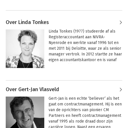
Over Linda Tonkes
Linda Tonkes (1977) studeerde af als 
Registeraccountant aan NIVRA-
Nyenrode en werkte vanaf 1996 tot en 
met 2011 bij Deloitte, waar ze als senior 
manager vertrok. In 2012 startte ze haar 
eigen accountantskantoor en is vanaf 
2013 betrokken bij CM Partners als 
trainer en adviseur. 

Andere boeken door Linda Tonkes
 In 2019 is zij toegetreden als partner 
tot CM Partners en in die hoedanigheid 
Over Gert-Jan Vlasveld
als medeontwikkelaar van de methode 
Gert-Jan is een echte ‘believer’ als het 
en als coauteur betrokken bij de 
gaat om contractmanagement. Hij is een 
totstandkoming van het boek 'CATS CM 
van de oprichters van pionier CM 
versie 4: Van werken aan contracten 
Partners en heeft contractmanagement 
naar contracten die werken'.
vanaf 1995 als rode draad door zijn 
carrière lopen. Naast een ervaren 