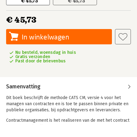
€ 45,73
€ 45,73
€ 45,73
In winkelwagen
Nu besteld, woensdag in huis
Gratis verzonden
Past door de brievenbus
Samenvatting
Dit boek beschrijft de methode CATS CM, versie 4 voor het
managen van contracten en is toe te passen binnen private en
publieke organisaties, bij opdrachtgevers en leveranciers.
Contractmanagement is het realiseren van de met het contract
beoogde doelstellingen door tijdens de uitvoeringsfase van
een contract, proactief invulling te geven aan alle contractueel