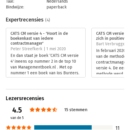
Taal:
Nederlands
contractmanagers, businessmanagers, deliverymanagers,
Bindwijze:
paperback
projectmanagers, servicemanagers, facilitymanagers, inkopers,
Aantal pagina's:
250
inkoopmanagers, compliance managers, risicomanagers,
Uitgever:
Van Haren Publishing B.V.
Expertrecensies
(4)
accountmanagers, salesmanagers en HR-managers, hun
Druk:
1
directeuren en stuurgroepleden aan beide zijden van het
Verschijningsdatum:
14-2-2020
CATS CM versie 4 - 'Hoort in de
CATS CM versie 4 
contract.
boekenkast van iedere
zich in positieve z
Hoofdrubriek:
IT-management / ICT
contractmanager'
Bart Verbrugge | 
Serie:
Best Practice Guides
Peter Streefkerk | 1 mei 2020
In februari 2020 i
En dan staat je boek ‘CATS CM versie
van de methode C
4' ineens op nummer 2 in de top 10
contractmanageme
van Managementboek.nl . Met op
versie 4. De eerst
nummer 1 een boek van Jos Burgers,
methode werd in 
een van de best scorende
en versie 3 dateer
managementboeken schrijvers van
versie 4 is ontwi
de laatste jaren.
nieuwe auteur, Lin
Lees verder
samenwerking met
Lezersrecensies
die medeauteur w
4.5
versies.
15 stemmen
Lees verder
van de 5
11