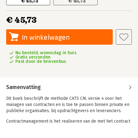
€ 45,73
€ 45,73
€ 45,73
In winkelwagen
Nu besteld, woensdag in huis
Gratis verzonden
Past door de brievenbus
Samenvatting
Dit boek beschrijft de methode CATS CM, versie 4 voor het
managen van contracten en is toe te passen binnen private en
publieke organisaties, bij opdrachtgevers en leveranciers.
Contractmanagement is het realiseren van de met het contract
beoogde doelstellingen door tijdens de uitvoeringsfase van
een contract, proactief invulling te geven aan alle contractueel