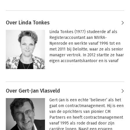
Over Linda Tonkes
Linda Tonkes (1977) studeerde af als 
Registeraccountant aan NIVRA-
Nyenrode en werkte vanaf 1996 tot en 
met 2011 bij Deloitte, waar ze als senior 
manager vertrok. In 2012 startte ze haar 
eigen accountantskantoor en is vanaf 
2013 betrokken bij CM Partners als 
trainer en adviseur. 

Andere boeken door Linda Tonkes
 In 2019 is zij toegetreden als partner 
tot CM Partners en in die hoedanigheid 
Over Gert-Jan Vlasveld
als medeontwikkelaar van de methode 
Gert-Jan is een echte ‘believer’ als het 
en als coauteur betrokken bij de 
gaat om contractmanagement. Hij is een 
totstandkoming van het boek 'CATS CM 
van de oprichters van pionier CM 
versie 4: Van werken aan contracten 
Partners en heeft contractmanagement 
naar contracten die werken'.
vanaf 1995 als rode draad door zijn 
carrière lopen. Naast een ervaren 