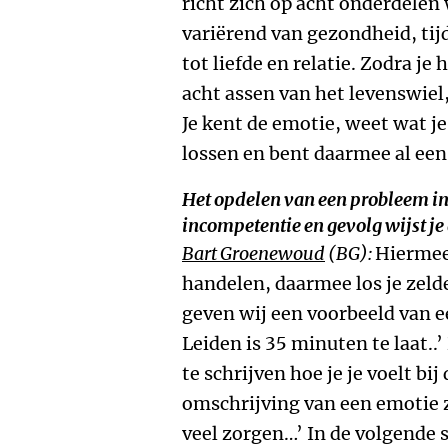
richt zich op acht onderdelen 
variërend van gezondheid, tijd
tot liefde en relatie. Zodra je
acht assen van het levenswiel,
Je kent de emotie, weet wat j
lossen en bent daarmee al een 
Het opdelen van een probleem i
incompetentie en gevolg wijst je
Bart Groenewoud
(BG):
Hiermee 
handelen, daarmee los je zeld
geven wij een voorbeeld van e
Leiden is 35 minuten te laat..’
te schrijven hoe je je voelt bi
omschrijving van een emotie z
veel zorgen…’ In de volgende 