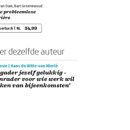
 van Dam, Bart Groenewoud
w probleemloze
rière
34,99
perback | NL
er dezelfde auteur
sie | Hans de Witte-van Mierlé
gader jezelf gelukkig -
nrader voor wie werk wil
ken van bijeenkomsten’