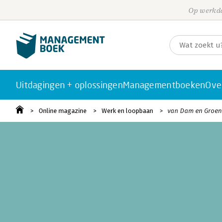
Op werkda
Uitdagingen + oplossingen
Managementboeken
Ove
Online magazine
Werk en loopbaan
van Dam en Groen