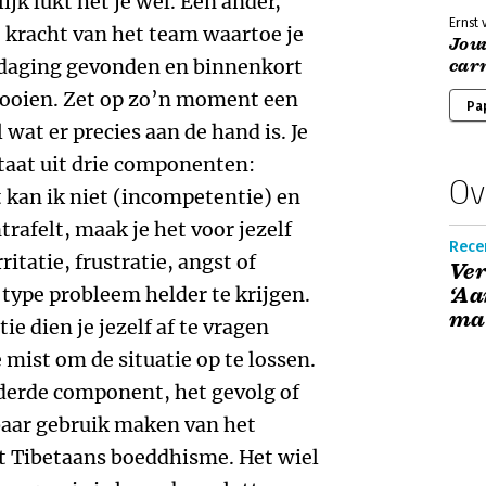
jk lukt het je wel. Een ander,
Ernst
 kracht van het team waartoe je
Jou
tdaging gevonden en binnenkort
car
e rooien. Zet op zo’n moment een
Pa
 wat er precies aan de hand is. Je
taat uit drie componenten:
Ov
t kan ik niet (incompetentie) en
ntrafelt, maak je het voor jezelf
Recen
ritatie, frustratie, angst of
Ver
t type probleem helder te krijgen.
‘Aa
ma
 dien je jezelf af te vragen
 mist om de situatie op te lossen.
 derde component, het gevolg of
baar gebruik maken van het
et Tibetaans boeddhisme. Het wiel