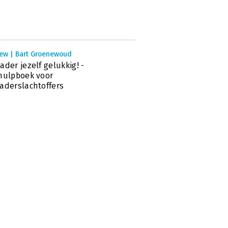
iew | Bart Groenewoud
ader jezelf gelukkig! -
hulpboek voor
aderslachtoffers