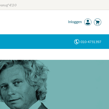
 vanaf €20
Inloggen
010-4731397
Personen
Trefwoorden