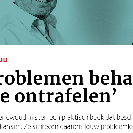
UD
roblemen beha
te ontrafelen’
newoud misten een praktisch boek dat beschri
nsen. Ze schreven daarom ‘Jouw probleemloze