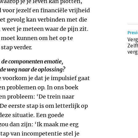
waarop je je leven kan plotten,
 voor jezelf en financiële vrijheid
 het gevolg kan verbinden met die
 weet je meteen waar de pijn zit.
Prev
e moet kunnen om het op te
Verg
Zelf
stap verder.
verg
n de componenten emotie,
 de weg naar de oplossing?
voorkom je dat je impulsief gaat
en problemen op. In ons boek
en probleem: ‘De trein naar
 De eerste stap is om letterlijk op
j deze situatie. Een goede
ou dan zijn: ‘Ik maak me erg
stap van incompetentie stel je