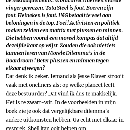
de beklaagdenbank. Wordt direct met een morele
vinger gewezen. Tata Steel is fout. Boeren zijn
fout. Heineken is fout. ING betaalt te veel aan
beloningen in de top. Foei! Activisten en politiek
maken zelden een matrix met plussen en minnen.
Die hebben vooral een moreel kompas dat altijd
dezelfde kant op wijst. Zouden die ook niet iets
kunnen leren van
Morele Dilemma’s in de
Boardroom
? Beter plussen en minnen tegen
elkaar afwegen?
Dat denk ik zeker. Iemand als Jesse Klaver strooit
vaak met oneliners als: op welke planeet leeft
deze bestuurder? Dat vind ik dus te makkelijk.
Het is te zwart-wit. In de voorbeelden in mijn
boek zie je ook dat vergelijkbare dilemma’s
andere uitkomsten hebben. Ga echt met elkaar in
gesprek. Shell kan ook helpen om