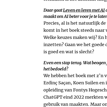
Daar gaat
Leven en leren met AI
o
maakt om AI beter voor je te lat
Precies, al is het natuurlijk d
komt in het boek steeds naar v
Welke keuzes maken wij? En h
inzetten? Gaan we het goede d
is goed en wat is slecht?
Even een stap terug. Wat beogen j
het bedoeld?
We hebben het boek met z’n v
Erdinç Saçan, Koen Suilen en i
opleiding van Fontys Hogescho
ChatGPT eind 2022 merkten we
gebruik van maakten. Maar om