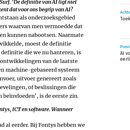
urf. ‘De definitie van AI ligt niet
ent dat voor ons begrip van AI?
Achte
, ontstaan als onderzoeksgebied
Toe
ters waarvan men vermoedde dat
uden kunnen nabootsen. Naarmate
wikkelde, moest de definitie
Previ
definitie die we nu hanteren, is
AI v
eerl
 ontwikkelingen van de laatste
 een machine-gebaseerd systeem
nvoer, uitvoer genereert zoals
evelingen, of beslissingen die
 beïnvloeden’, is de eerste zin.
Fontys, ICT en software. Wanneer
ad al eerder. Bij Fontys hebben we