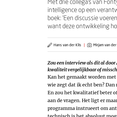
Met drie collega’s van Font
intelligence op een verant
boek: ‘Een discussie voeren
want deze ontwikkeling hou
Hans van der Klis
|
Mirjam van der
Zou een interview als dit al do
kwaliteit vergelijkbaar of missch
Kan het gemaakt worden met 
wie zegt dat ik echt ben? Da
En zou het kwalitatief beter of
aan de vragen. Het ligt er maa
programma instrueert om ant
technisch is het absoluut moge