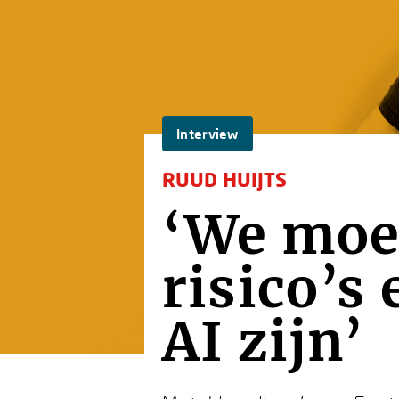
Interview
RUUD HUIJTS
‘We moe
risico’s
AI zijn’