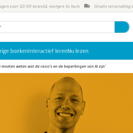
gen voor 23:00 besteld, morgen in huis
Gratis verzending
rige boeken
Interactief leren
Nu lezen
e moeten weten wat de risico’s en de beperkingen van AI zijn’