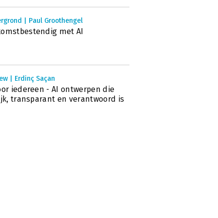
rgrond | Paul Groothengel
komstbestendig met AI
ew | Erdinç Saçan
oor iedereen - AI ontwerpen die
ijk, transparant en verantwoord is