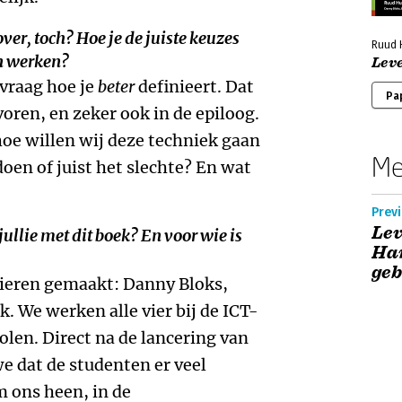
ver, toch? Hoe je de juiste keuzes
Ruud H
en werken?
Leve
e vraag hoe je
beter
definieert. Dat
Pa
oren, en zeker ook in de epiloog.
oe willen wij deze techniek gaan
Me
oen of juist het slechte? En wat
Previ
Lev
ullie met dit boek? En voor wie is
Ha
ge
ieren gemaakt: Danny Bloks,
k. We werken alle vier bij de ICT-
len. Direct na de lancering van
 dat de studenten er veel
 ons heen, in de