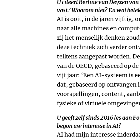
U citeert Bertine van Deyzen van S
vast.’ Waarom niet? En wat betek
AI is ooit, in de jaren vijftig
naar alle machines en compu
zij het menselijk denken zo
deze techniek zich verder ont
telkens aangepast worden. De 
van de OECD, gebaseerd op de
vijf jaar: ‘Een AI-systeem is
dat, gebaseerd op ontvangen i
voorspellingen, content, aanb
fysieke of virtuele omgevingen
U geeft zelf sinds 2016 les aan 
begon uw interesse in AI?
AI had mijn interesse inderda