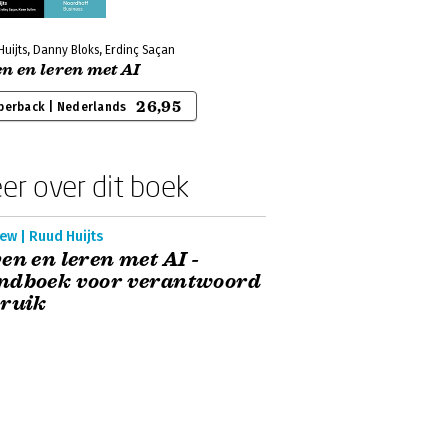
uijts, Danny Bloks, Erdinç Saçan
n en leren met AI
26,95
perback | Nederlands
er over dit boek
ew | Ruud Huijts
en en leren met AI -
ndboek voor verantwoord
bruik