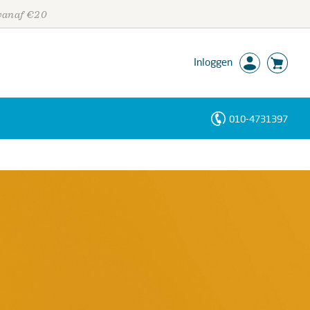
 vanaf €20
Inloggen
010-4731397
Personen
Trefwoorden