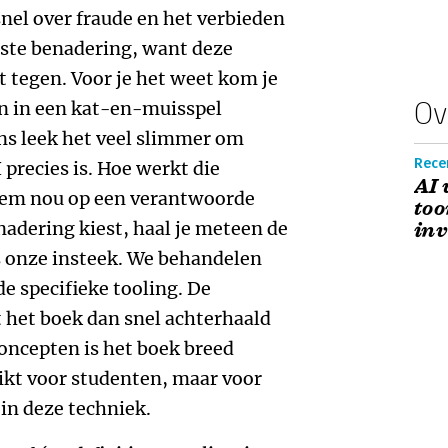
snel over fraude en het verbieden
juiste benadering, want deze
t tegen. Voor je het weet kom je
Ov
n in een kat-en-muisspel
Ons leek het veel slimmer om
Rece
 precies is. Hoe werkt die
AI 
hem nou op een verantwoorde
too
nadering kiest, haal je meteen de
inv
as onze insteek. We behandelen
e specifieke tooling. De
t het boek dan snel achterhaald
concepten is het boek breed
hikt voor studenten, maar voor
 in deze techniek.