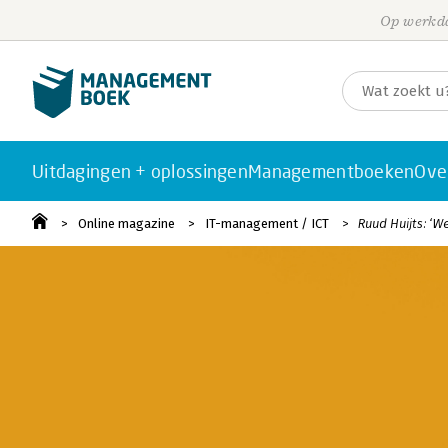
Op werkda
Uitdagingen + oplossingen
Managementboeken
Ove
Online magazine
IT-management / ICT
Ruud Huijts: ‘W