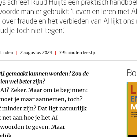
ys schreef Ruud Huijts een praktisch handboek 
woorde manier gebruikt: ‘Leven en leren met A
 over fraude en het verbieden van AI lijkt ons 
d je toch niet tegen.’
 Linden
|
2 augustus 2024
|
7-9 minuten leestijd
Boe
or AI gemaakt kunnen worden? Zou de
ien wel beter zijn?
AI? Zeker. Maar om te beginnen:
n moet je maar aannemen, toch?
 minder zijn? Dat ligt natuurlijk
r net aan hoe je het AI-
woorden te geven. Maar
lijk.