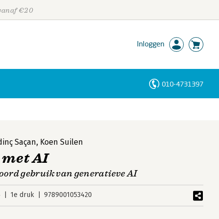
 vanaf €20
Inloggen
010-4731397
Personen
Trefwoorden
dinç Saçan
,
Koen Suilen
 met AI
ord gebruik van generatieve AI
4
1e druk
9789001053420