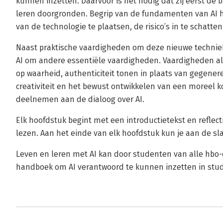
kunnen inzetten. Daarvoor is het nodig dat zij eerst de 
leren doorgronden. Begrip van de fundamenten van AI h
van de technologie te plaatsen, de risico’s in te schat
Naast praktische vaardigheden om deze nieuwe techniek
AI om andere essentiële vaardigheden. Vaardigheden als
op waarheid, authenticiteit tonen in plaats van gegene
creativiteit en het bewust ontwikkelen van een moreel 
deelnemen aan de dialoog over AI.
Elk hoofdstuk begint met een introductietekst en reflect
lezen. Aan het einde van elk hoofdstuk kun je aan de sl
Leven en leren met AI kan door studenten van alle hbo-
handboek om AI verantwoord te kunnen inzetten in stud