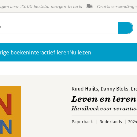
gen voor 23:00 besteld, morgen in huis
Gratis verzending
rige boeken
Interactief leren
Nu lezen
Ruud Huijts
,
Danny Bloks
,
Er
Leven en leren
Handboek voor verantwo
Paperback
Nederlands
202