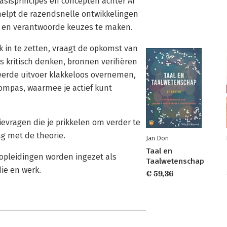
basisprincipes en concepten achter AI
elpt de razendsnelle ontwikkelingen
ten en verantwoorde keuzes te maken.
 in te zetten, vraagt de opkomst van
 kritisch denken, bronnen verifiëren
reerde uitvoer klakkeloos overnemen,
kompas, waarmee je actief kunt
ievragen die je prikkelen om verder te
ag met de theorie.
Jan Don
Taal en
opleidingen worden ingezet als
Taalwetenschap
ie en werk.
€ 59,36