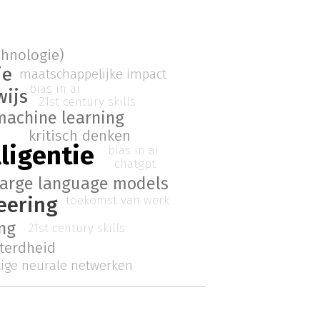
chnologie)
ie
maatschappelijke impact
bias in ai
wijs
21st century skills
machine learning
kritisch denken
lligentie
bias in ai
chatgpt
large language models
eering
toekomst van werk
ng
21st century skills
tterdheid
ige neurale netwerken