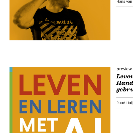
Hans van 
preview
Leven
Hand
gebr
Ruud Huij