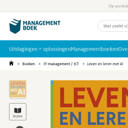
Op werkda
Uitdagingen + oplossingen
Managementboeken
Ove
Boeken
IT-management / ICT
Leven en leren met AI