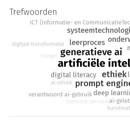
Trefwoorden
ICT (Informatie- en CommunicatieTe
systeemtechnolog
onder
leerproces
digitale transformatie
generatieve ai
chatgpt
artificiële inte
ethiek
digital literacy
prompt engin
ai-ethiek
deep learni
verantwoord ai-gebruik
ai-gele
toekomst van werk
kunstmat