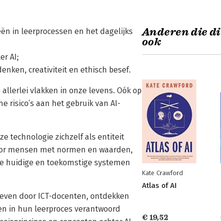
Anderen die di
ën in leerprocessen en het dagelijks
ook
er AI;
nken, creativiteit en ethisch besef.
llerlei vlakken in onze levens. Oók op
e risico’s aan het gebruik van AI-
 technologie zichzelf als entiteit
 door mensen met normen en waarden,
de huidige en toekomstige systemen
Kate Crawford
Atlas of AI
reven door ICT-docenten, ontdekken
 en in hun leerproces verantwoord
€ 19,52