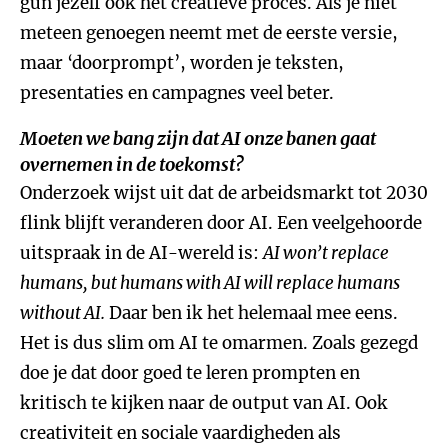
gun jezelf ook het creatieve proces. Als je niet
meteen genoegen neemt met de eerste versie,
maar ‘doorprompt’, worden je teksten,
presentaties en campagnes veel beter.
Moeten we bang zijn dat AI onze banen gaat
overnemen in de toekomst?
Onderzoek wijst uit dat de arbeidsmarkt tot 2030
flink blijft veranderen door AI. Een veelgehoorde
uitspraak in de AI-wereld is:
AI won’t replace
humans, but humans with AI will replace humans
without AI.
Daar ben ik het helemaal mee eens.
Het is dus slim om AI te omarmen. Zoals gezegd
doe je dat door goed te leren prompten en
kritisch te kijken naar de output van AI. Ook
creativiteit en sociale vaardigheden als