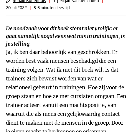
Ronald Buitenhuis
|
Mirjam van der Linden
|
20 juli 2022
|
5-6 minuten leestijd
De noodzaak voor dit boek stemt niet vrolijk: er
gaat namelijk nogal eens wat mis in trainingen, is
je stelling.
Ja, ik ben daar behoorlijk van geschrokken. Er
worden best vaak mensen beschadigd die een
training volgen. Wat ik met dit boek wil, is dat
trainers zich bewust worden van wat er
relationeel gebeurt in trainingen. Hoe zij voor de
groep staan en hoe ze met cursisten omgaan. Een
trainer acteert vanuit een machtspositie, van
waaruit die als mens een gelijkwaardig contact
dient te maken met de mensen in de groep. Door
je eigen macht te herkennen en erkennen