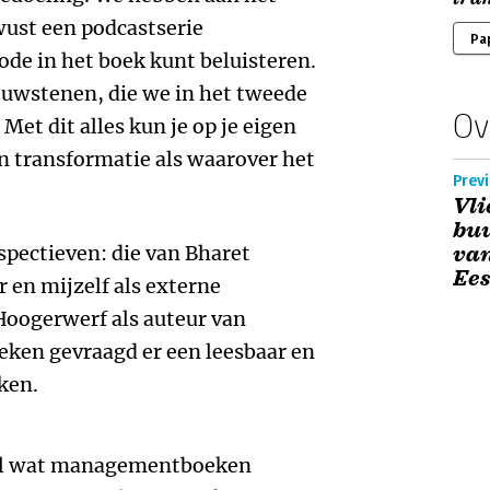
ust een podcastserie
Pa
ode in het boek kunt beluisteren.
ouwstenen, die we in het tweede
Ov
Met dit alles kun je op je eigen
’n transformatie als waarover het
Prev
Vli
buu
rspectieven: die van Bharet
van
Ees
 en mijzelf als externe
Hoogerwerf als auteur van
ken gevraagd er een leesbaar en
ken.
heel wat managementboeken