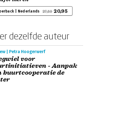
20,95
perback | Nederlands
27,50
er dezelfde auteur
iew | Petra Hoogerwerf
egwiel voor
rtinitiatieven - Aanpak
 buurtcooperatie de
ter