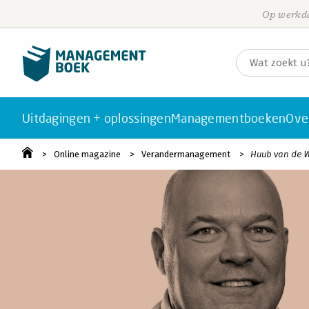
Op werkda
Uitdagingen + oplossingen
Managementboeken
Ove
Online magazine
Verandermanagement
Huub van de Wi