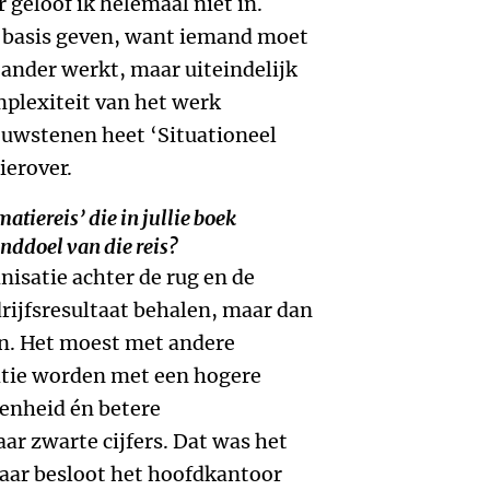
geloof ik helemaal niet in.
 basis geven, want iemand moet
 ander werkt, maar uiteindelijk
mplexiteit van het werk
ouwstenen heet ‘Situationeel
ierover.
atiereis’ die in jullie boek
nddoel van die reis?
nisatie achter de rug en de
rijfsresultaat behalen, maar dan
en. Het moest met andere
atie worden met een hogere
enheid én betere
aar zwarte cijfers. Dat was het
 jaar besloot het hoofdkantoor