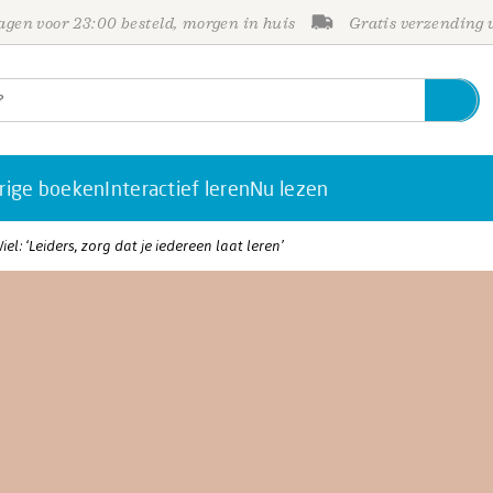
gen voor 23:00 besteld, morgen in huis
Gratis verzending
rige boeken
Interactief leren
Nu lezen
el: ‘Leiders, zorg dat je iedereen laat leren’