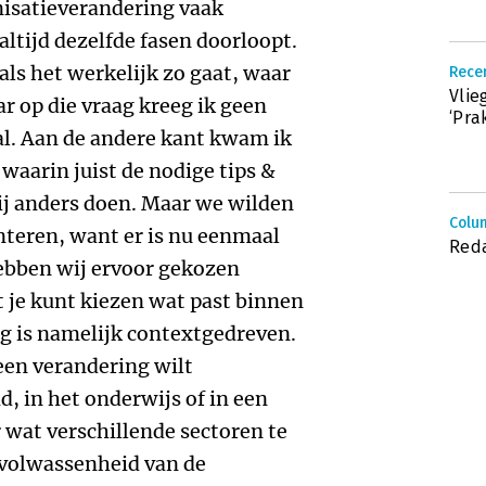
nisatieverandering vaak
altijd dezelfde fasen doorloopt.
 als het werkelijk zo gaat, waar
Recen
Vlie
r op die vraag kreeg ik geen
‘Pra
l. Aan de andere kant kwam ik
waarin juist de nodige tips &
ij anders doen. Maar we wilden
Colum
nteren, want er is nu eenmaal
Reda
ebben wij ervoor gekozen
je kunt kiezen wat past binnen
g is namelijk contextgedreven.
 een verandering wilt
d, in het onderwijs of in een
wat verschillende sectoren te
volwassenheid van de