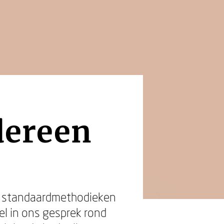
edereen
 je standaardmethodieken
el in ons gesprek rond