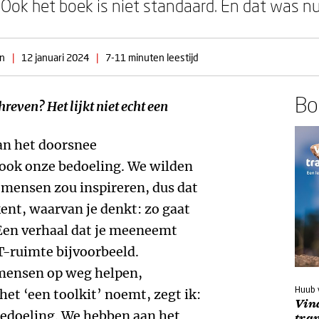
. Ook het boek is niet standaard. En dat was nu
en
|
12 januari 2024
|
7-11 minuten leestijd
Boe
reven? Het lijkt niet echt een
an het doorsnee
ok onze bedoeling. We wilden
 mensen zou inspireren, dus dat
rkent, waarvan je denkt: zo gaat
. Een verhaal dat je meeneemt
T-ruimte bijvoorbeeld.
 mensen op weg helpen,
Huub 
het ‘een toolkit’ noemt, zegt ik:
Vin
bedoeling. We hebben aan het
tra