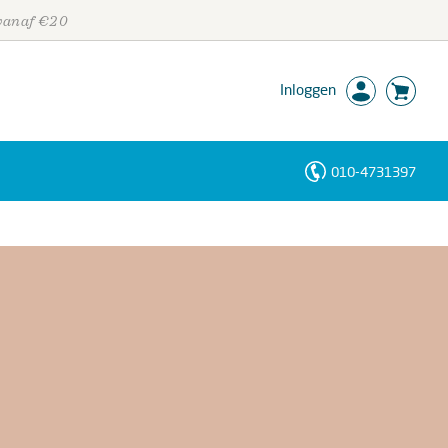
 vanaf €20
Inloggen
010-4731397
Personen
Trefwoorden