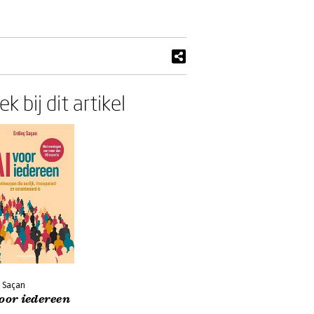
k bij dit artikel
ç Saçan
oor iedereen