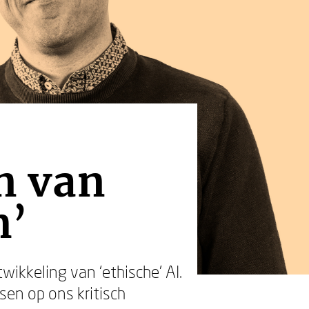
n van
m’
wikkeling van ‘ethische’ AI.
sen op ons kritisch