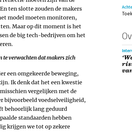
Achte
. En ten slotte zouden de makers
Toe
 het model moeten monitoren,
etten. Maar op dit moment is het
Ov
sen de big tech-bedrijven om het
eren.
Inter
‘We
 om te verwachten dat makers zich
ris
van
rder een omgekeerde beweging,
ijn. Ik denk dat het een kwestie
t misschien vergelijken met de
 bijvoorbeeld voedselveiligheid,
ft behoorlijk lang geduurd
epaalde standaarden hebben
g krijgen we tot op zekere