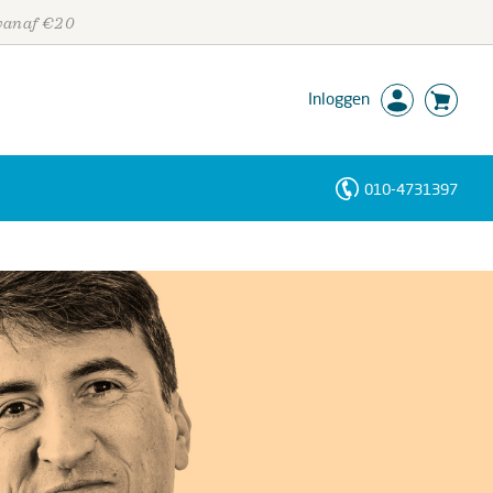
 vanaf €20
Inloggen
010-4731397
Personen
Trefwoorden