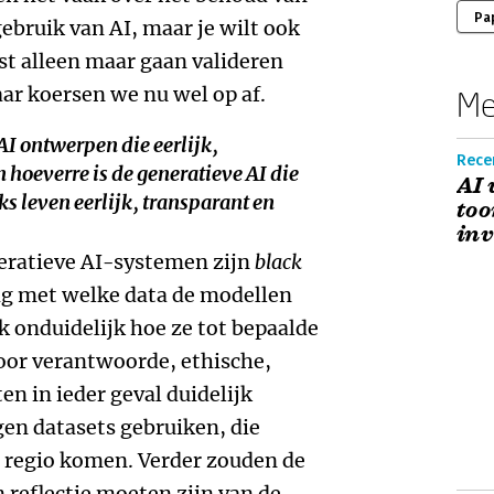
Pa
gebruik van AI, maar je wilt ook
st alleen maar gaan valideren
aar koersen we nu wel op af.
Me
AI ontwerpen die eerlijk,
Rece
In hoeverre is de generatieve AI die
AI 
ks leven eerlijk, transparant en
too
inv
eratieve AI-systemen zijn
black
tig met welke data de modellen
ok onduidelijk hoe ze tot bepaalde
oor verantwoorde, ethische,
n in ieder geval duidelijk
n datasets gebruiken, die
n regio komen. Verder zouden de
 reflectie moeten zijn van de