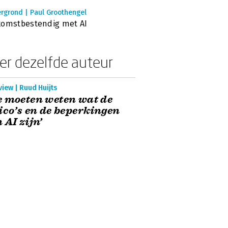
rgrond | Paul Groothengel
komstbestendig met AI
er dezelfde auteur
view | Ruud Huijts
 moeten weten wat de
ico’s en de beperkingen
 AI zijn’