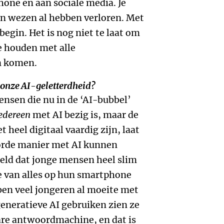
hone en aan sociale media. Je
 in wezen al hebben verloren. Met
egin. Het is nog niet te laat om
te houden met alle
n komen.
 onze AI-geletterdheid?
nsen die nu in de ‘AI-bubbel’
edereen
met AI bezig is, maar de
t heel digitaal vaardig zijn, laat
orde manier met AI kunnen
ld dat jonge mensen heel slim
e van alles op hun smartphone
ben veel jongeren al moeite met
generatieve AI gebruiken zien ze
bare antwoordmachine, en dat is