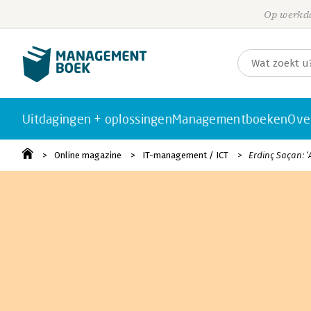
Op werkda
Uitdagingen + oplossingen
Managementboeken
Ove
Online magazine
IT-management / ICT
Erdinç Saçan: 