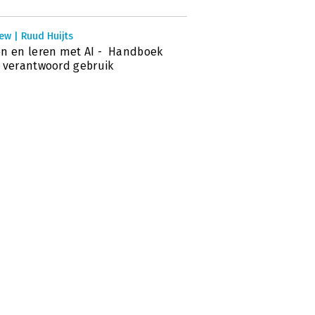
ew | Ruud Huijts
n en leren met AI - Handboek
 verantwoord gebruik