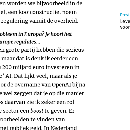
 en worden we bijvoorbeeld in de
el, een kooiconstructie, noem
Previ
t regulering vanuit de overheid.
Leve
voor
probleem in Europa? Je hoort het
Europe regulates…
n grote partij hebben die serieus
 maar dat is denk ik eerder een
 200 miljard euro investeren in
AI. Dat lijkt veel, maar als je
voor de overname van OpenAI bijna
je wel zeggen dat je op die manier
s daarvan zie ik zeker een rol
e sector een
boost
te geven. Er
 voorbeelden te vinden van
met publiek geld. In Nederland