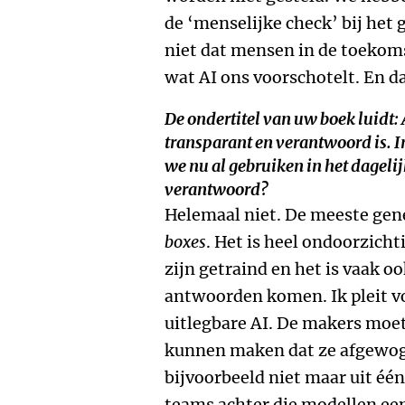
de ‘menselijke check’ bij het 
niet dat mensen in de toekom
wat AI ons voorschotelt. En d
De ondertitel van uw boek luidt:
transparant en verantwoord is
. 
we nu al gebruiken in het dagelij
verantwoord?
Helemaal niet. De meeste gen
boxes
. Het is heel ondoorzich
zijn getraind en het is vaak o
antwoorden komen. Ik pleit v
uitlegbare AI. De makers moete
kunnen maken dat ze afgewoge
bijvoorbeeld niet maar uit éé
teams achter die modellen een