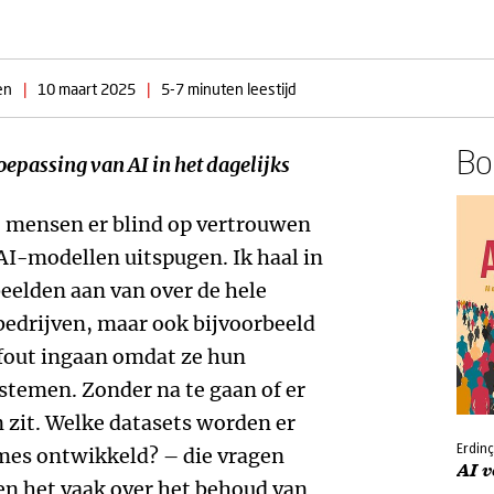
en
|
10 maart 2025
|
5-7 minuten leestijd
Boe
toepassing van AI in het dagelijks
at mensen er blind op vertrouwen
 AI-modellen uitspugen. Ik haal in
eelden aan van over de hele
bedrijven, maar ook bijvoorbeeld
 fout ingaan omdat ze hun
stemen. Zonder na te gaan of er
 zit. Welke datasets worden er
Erdin
tmes ontwikkeld? – die vragen
AI v
en het vaak over het behoud van