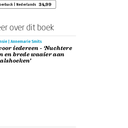
34,99
perback | Nederlands
er over dit boek
nsie | Annemarie Smits
voor iedereen - ‘Nuchtere
n en brede waaier aan
alshoeken’