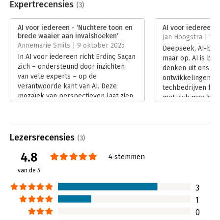
Uitgever:
Van Duuren Media
Expertrecensies
(3)
Druk:
4
Verschijningsdatum:
29-1-2025
AI voor iedereen - ‘Nuchtere toon en
AI voor iedereen -
brede waaier aan invalshoeken’
Jan Hoogstra | 14
Hoofdrubriek:
IT-management / ICT
,
Mens en
Annemarie Smits | 9 oktober 2025
Deepseek, AI-bot
maatschappij
In AI voor iedereen richt Erdinç Saçan
maar op. AI is bij
zich – ondersteund door inzichten
denken uit ons le
van vele experts – op de
ontwikkelingen m
verantwoorde kant van AI. Deze
techbedrijven kan 
mozaïek van perspectieven laat zien
met zich mee bre
dat het nog altijd de mens is die
controleert AI? Er
bepaalt hoe we deze systemen
‘AI voor iedereen’
inzetten en inrichten. In haar recensie
transparant en ve
gaat Annemarie Smits in op de
Lezersrecensies
van AI.
(3)
uitdagingen waarmee we worden
Lees verder
4.8
geconfronteerd bij het gebruik van
4 stemmen
AI.
van de 5
Lees verder
3
1
0