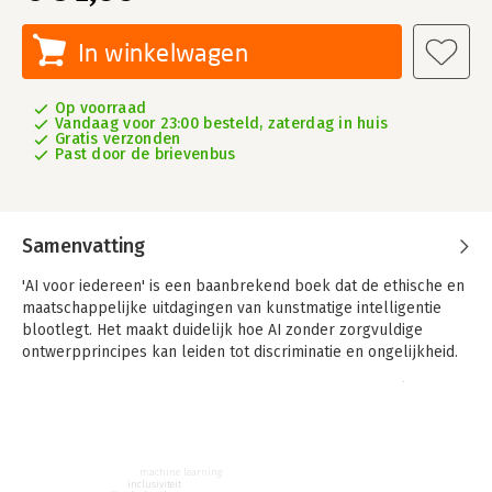
In winkelwagen
Op voorraad
Vandaag voor 23:00 besteld, zaterdag in huis
Gratis verzonden
Past door de brievenbus
Samenvatting
'AI voor iedereen' is een baanbrekend boek dat de ethische en
maatschappelijke uitdagingen van kunstmatige intelligentie
blootlegt. Het maakt duidelijk hoe AI zonder zorgvuldige
ontwerpprincipes kan leiden tot discriminatie en ongelijkheid.
Aan de hand van historische en hedendaagse voorbeelden,
nationale en internationale casussen, illustreert het de
dringende noodzaak van inclusieve en eerlijke technologie. Het
biedt niet alleen een diepgaande analyse, maar ook praktische
machine learning
richtlijnen voor de ontwikkeling van ethische AI-systemen.
inclusiviteit