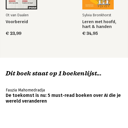
“AI-oma” om oplichters tijd te verspillen 195
Bescherming van talen en cultuur door AI 197
Ot van Daalen
Sylvia Bronkhorst
AI voor milieu en mobiliteit 200
Voorbereid
Leren met hoofd,
Visuele beperking 201
hart & handen
Doven en slechthorenden 203
€ 23,99
€ 34,95
Oude teksten herstellen 204
Interview met Payal Arora 205
9 Filosofische discussies 209
Interview met Rens van der Vorst 217
10 Toekomst 221
Dit boek staat op 1 boekenlijst...
11 Korte uitleg van AI 227
Machine learning 228
Fauzia Mahomedradja
Generatieve AI 229
De toekomst is nu: 5 must-read boeken over AI die je
Large language models 229
wereld veranderen
Slot- en dankwoord 233
Dankwoord 234
Disclaimer en verantwoording 236