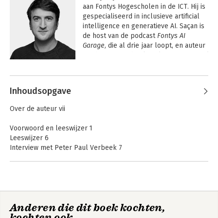
aan Fontys Hogescholen in de ICT. Hij is 
gespecialiseerd in inclusieve artificial 
intelligence en generatieve AI. Saçan is 
de host van de podcast 
Fontys AI 
Garage,
 die al drie jaar loopt, en auteur 
van het gratis ebook 
Inclusieve Artificial 
Intelligence
 en het Nederlandse boek 
Andere boeken door Erdinç Saçan
Leven en Leren met AI.
 Daarnaast deelt 
hij inzichten over technologische 
Inhoudsopgave
ontwikkelingen en onderwijs met meer 
dan 10.000 volgers op LinkedIn en 
Over de auteur vii
schrijft hij regelmatig blogs en 
artikelen over deze onderwerpen.
Voorwoord en leeswijzer 1
Leeswijzer 6
Interview met Peter Paul Verbeek 7
1 Hoe technologie ons verandert 11
Smartphones, sociale media en de complexiteit van verslaving
12
De digitale wereld en sociale dynamiek 14
Leven en leren met
AI voor iedereen 2e
Anderen die dit boek kochten,
De macht van techbedrijven 22
AI
kochten ook
Technologie, vertrouwen en inspirerende initiatieven 23