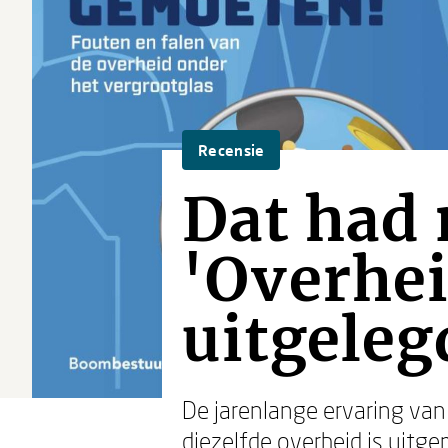
Recensie
Dat had 
'Overhei
uitgeleg
De jarenlange ervaring va
diezelfde overheid is uitge