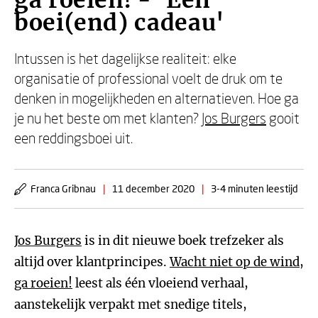
ga roeien! - 'Een
boei(end) cadeau'
Intussen is het dagelijkse realiteit: elke
organisatie of professional voelt de druk om te
denken in mogelijkheden en alternatieven. Hoe ga
je nu het beste om met klanten?
Jos Burgers
gooit
een reddingsboei uit.
Franca Gribnau
|
11 december 2020
|
3-4 minuten leestijd
Jos Burgers
is in dit nieuwe boek trefzeker als
altijd over klantprincipes.
Wacht niet op de wind,
ga roeien!
leest als één vloeiend verhaal,
aanstekelijk verpakt met snedige titels,