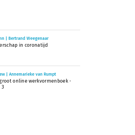
mn | Bertrand Weegenaar
erschap in coronatijd
iew | Annemarieke van Rumpt
groot online werkvormenboek -
 3