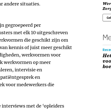
r andere situaties.
Wer
Zor
Ge
jn gegroepeerd per
lusters met elk 10 uitgeschreven
Me
erkvormen die geschikt zijn om
 van kennis of juist meer geschikt
Rece
ardigheden, werkvormen voor
He
voo
ook werkvormen op meer
boe
leren, intervisie en
 patiëntgesprek en
iek voor medewerkers die
e interviews met de ‘opleiders