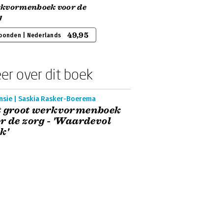
kvormenboek voor de
g
49,95
bonden | Nederlands
er over dit boek
nsie | Saskia Rasker-Boerema
t groot werkvormenboek
r de zorg - 'Waardevol
k'