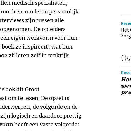
allen medisch specialisten,
hun drive om leren persoonlijk
terviews zijn tussen alle
Recen
 opgenomen. De opleiders
Het 
Zorg
 een eigen werkvorm voor hun
 boek ze inspireert, wat hun
oe zij leren zelf in praktijk
Ov
Rece
Het
we
is ook dit Groot
pra
t om te lezen. De opzet is
nderwerpen, de volgorde en de
zijn logisch en daardoor prettig
kvorm heeft een vaste volgorde: