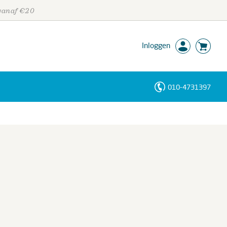
 vanaf €20
Inloggen
010-4731397
Personen
Trefwoorden