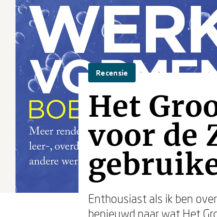
Recensie
Het Gro
voor de 
gebruike
Enthousiast als ik ben ove
benieuwd naar wat
Het Gr