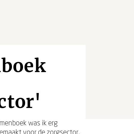
nboek
ctor'
ormenboek was ik erg
gemaakt voor de zorgsector,