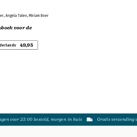
er, Angela Talen, Miriam Boer
oek voor de
49,95
derlands
gen voor 23:00 besteld, morgen in huis
Gratis verzending