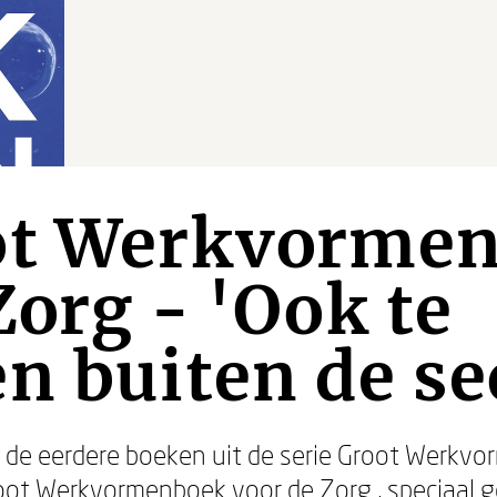
ot Werkvorme
Zorg - 'Ook te
n buiten de se
r de eerdere boeken uit de serie Groot Werkv
oot Werkvormenboek voor de Zorg
, speciaal 