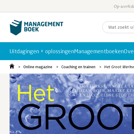
Op werkda
Uitdagingen + oplossingen
Managementboeken
Ove
Online magazine
Coaching en trainen
Het Groot Werkvo