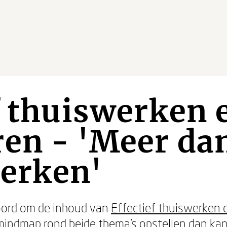
f thuiswerken 
en - 'Meer dan
werken'
oord om de inhoud van
Effectief thuiswerken 
mindmap rond beide thema's opstellen dan kan