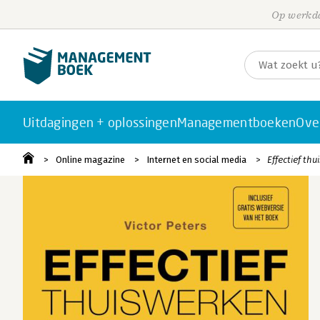
Op werkda
Uitdagingen + oplossingen
Managementboeken
Ove
Online magazine
Internet en social media
Effectief th