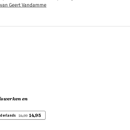
s van Geert Vandamme
uiswerken en
14,95
ederlands
24,99