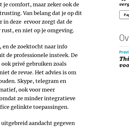
t je comfort, maar zeker ook de
ver
trusting. Van belang dat je op dit
Pa
r in deze ervoor zorgt dat de
 rust, en niet op je omgeving.
Ov
 en de zoektocht naar info
Previ
it de professionele insteek. De
Thi
 ook privé gebruiken zoals
vo
iet de revue. Het advies is om
houden. Skype, telegram en
natief, ook voor meer
 omdat ze minder integratieve
ice gelinkte toepassingen.
n uitgebreid aandacht gegeven