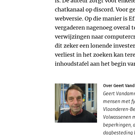
is. De auteur zorgt voor enkel
chatkanaal op discord. Voor ge
webversie. Op die manier is E
vergaderen nagenoeg overal t
verwijzingen naar computercre
dit zeker een lonende invester
verliest in het zoeken kan ter
inhoudstafel aan het begin va
Over Geert Va
Geert Vandamm
mensen met fy
Vlaanderen-Bel
Volwassenen m
beperkingen, a
dagbesteding 