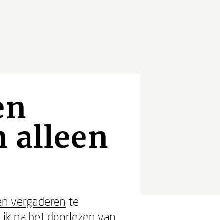
en
 alleen
en vergaderen
te
 ik na het doorlezen van