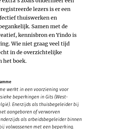
e extra's zoals ondermeer een
registreerde lezers is er een
ffectief thuiswerken en
oegankelijk. Samen met de
atief, kennisbron en Yindo is
ing. Wie niet graag veel tijd
echt in de overzichtelijke
n het boek.
ndamme
e werkt in een voorziening voor
sieke beperkingen in Gits (West-
gië). Enerzijds als thuisbegeleider bij
et aangeboren of verworven
nderzijds als arbeidsbegeleider binnen
bij volwassenen met een beperking.