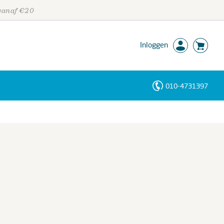
 vanaf €20
Inloggen
010-4731397
Personen
Trefwoorden