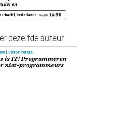
gaderen
14,95
perback | Nederlands
24,99
er dezelfde auteur
ew | Victor Peters
s is IT! Programmeren
or niet-programmeurs