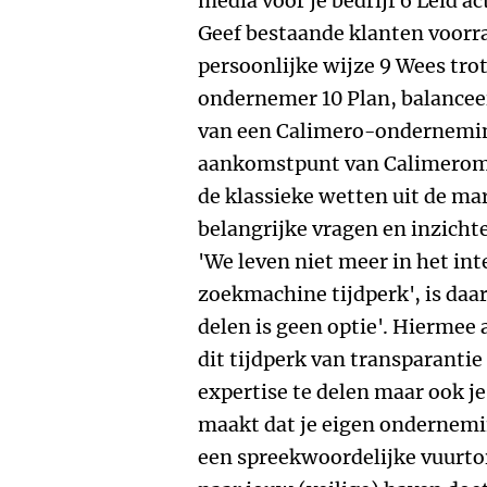
media voor je bedrijf 6 Leid ac
Geef bestaande klanten voorr
persoonlijke wijze 9 Wees trot
ondernemer 10 Plan, balanceer
van een Calimero-onderneming
aankomstpunt van Calimerom
de klassieke wetten uit de mar
belangrijke vragen en inzichten
'We leven niet meer in het int
zoekmachine tijdperk', is daar
delen is geen optie'. Hierme
dit tijdperk van transparantie 
expertise te delen maar ook j
maakt dat je eigen ondernemi
een spreekwoordelijke vuurto