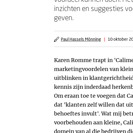
inzichten en suggesties vo
geven.
Paul Hassels Mönning
|
10 oktober 2
Karen Romme trapt in 'Calime
marketingvoordelen van kleine 
uitblinken in klantgerichthei
kennis zijn inderdaad herkenba
Om eraan toe te voegen dat C
dat 'klanten zelf willen dat u
behoeftes invult'. Wat mij betre
voorbehouden aan kleine, Ca
domein van al die bedrijven die