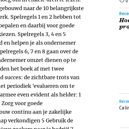
pgebouwd naar de 10 belangrijkste
Recen
perk. Spelregels 1 en 2 hebben tot
Hoe
 bepalen en daarbij voor goede
pro
ezen. Spelregels 3, 4 en 5
 en helpen je als ondernemer
pelregels 6, 7 en 8 gaan over de
ondernemer omzet dienen op te
onden het boek af met twee
 succes: de zichtbare trots van
t periodiek 'evalueren om te
aarmee even evident als helder: 1
Rece
2 Zorg voor goede
Cali
uw continu aan je zakelijke
hap verkondigen 5 Gebruik de