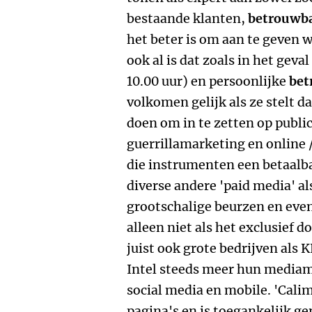
bestaande klanten,
betrouwb
het beter is om aan te geven 
ook al is dat zoals in het gev
10.00 uur) en persoonlijke
bet
volkomen gelijk als ze stelt da
doen om in te zetten op public
guerrillamarketing en online 
die instrumenten een betaalba
diverse andere 'paid media' a
grootschalige beurzen en eve
alleen niet als het exclusief 
juist ook grote bedrijven als 
Intel steeds meer hun mediam
social media en mobile. 'Cali
pagina's en is toegankelijk ge