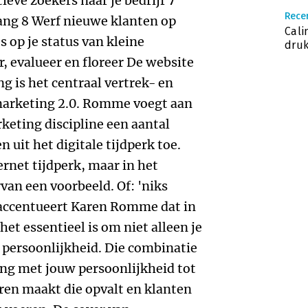
tieve zoekers naar je bedrijf 7
Recen
ang 8 Werf nieuwe klanten op
Cali
s op je status van kleine
druk
, evalueer en floreer De website
 is het centraal vertrek- en
arketing 2.0. Romme voegt aan
keting discipline een aantal
 uit het digitale tijdperk toe.
ernet tijdperk, maar in het
van een voorbeeld. Of: 'niks
e accentueert Karen Romme dat in
het essentieel is om niet alleen je
e persoonlijkheid. Die combinatie
ng met jouw persoonlijkheid tot
ren maakt die opvalt en klanten