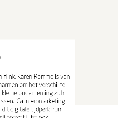
0
n flink. Karen Romme is van
marmen om het verschil te
 kleine onderneming zich
ussen. 'Calimeromarketing
dit digitale tijdperk hun
ij betreft juist ook