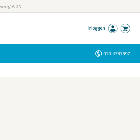
 vanaf €20
Inloggen
010-4731397
Personen
Trefwoorden