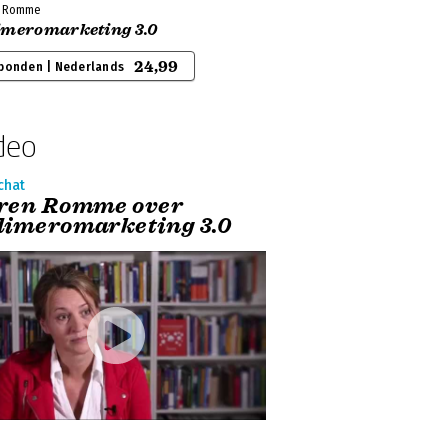
n Romme
imeromarketing 3.0
24,99
bonden | Nederlands
deo
chat
ren Romme over
limeromarketing 3.0