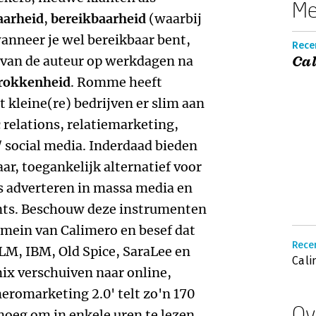
Me
aarheid
,
bereikbaarheid
(waarbij
wanneer je wel bereikbaar bent,
Recen
al van de auteur op werkdagen na
Cal
rokkenheid
. Romme heeft
t kleine(re) bedrijven er slim aan
 relations, relatiemarketing,
/ social media. Inderdaad bieden
ar, toegankelijk alternatief voor
ls adverteren in massa media en
nts. Beschouw deze instrumenten
domein van Calimero en besef dat
Recen
KLM, IBM, Old Spice, SaraLee en
Cali
ix verschuiven naar online,
meromarketing 2.0' telt zo'n 170
Ov
noeg om in enkele uren te lezen.