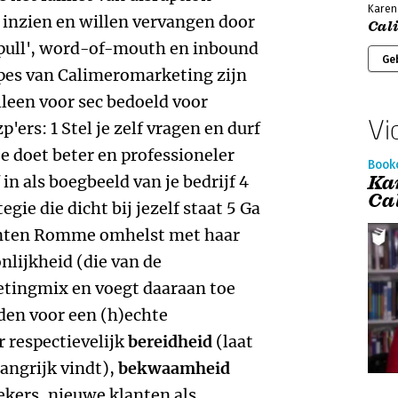
Kare
inzien en willen vervangen door
Cal
 'pull', word-of-mouth en inbound
Ge
ipes van Calimeromarketing zijn
lleen voor sec bedoeld voor
Vi
ers: 1 Stel je zelf vragen en durf
je doet beter en professioneler
Book
Ka
 in als boegbeeld van je bedrijf 4
Ca
ie die dicht bij jezelf staat 5 Ga
klanten Romme omhelst met haar
nlijkheid (die van de
etingmix en voegt daaraan toe
rden voor een (h)echte
r respectievelijk
bereidheid
(laat
langrijk vindt),
bekwaamheid
ekers, nieuwe klanten als