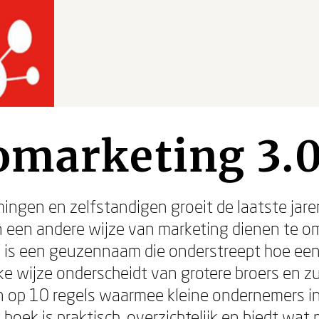
omarketing 3.
ingen en zelfstandigen groeit de laatste jare
n een andere wijze van marketing dienen te o
' is een geuzennaam die onderstreept hoe een
jke wijze onderscheidt van grotere broers en z
 in op 10 regels waarmee kleine ondernemers in 
oek is praktisch, overzichtelijk en biedt wat m