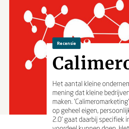
Recensie
Calimer
Het aantal kleine ondernem
mening dat kleine bedrijve
maken. 'Calimeromarketing
op geheel eigen, persoonli
2.0' gaat daarbij specifiek
voordeel kunnen doen. Het b