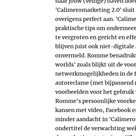
naar jouw (veilige) haven doe
'Calimeromarketing 2.0' sluit
overigens perfect aan. 'Calim
praktische tips om ondermeer 
te vergroten en gericht en eff
blijven juist ook niet-digitale
onvermeld. Romme benadrukt 
worlds' zoals blijkt uit de vo
netwerkmogelijkheden in de fy
autoreclame (met bijpassend r
voorbeelden voor het gebruik 
Romme's persoonlijke voorkeu
kansen met video, Facebook e
minder aandacht in 'Calimero
ondertitel de verwachting wek