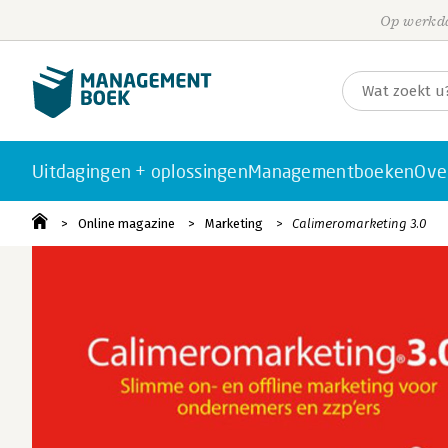
Op werkda
Uitdagingen + oplossingen
Managementboeken
Ove
Online magazine
Marketing
Calimeromarketing 3.0