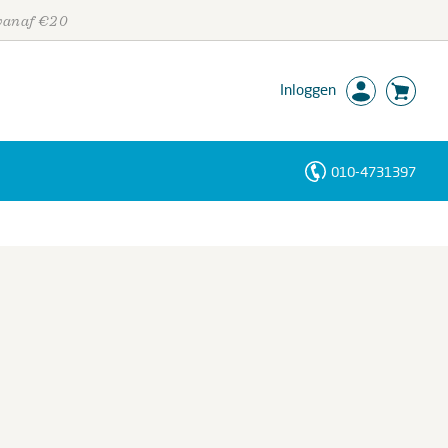
 vanaf €20
Inloggen
010-4731397
Personen
Trefwoorden