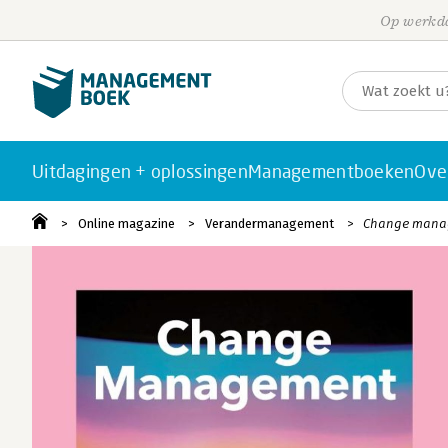
Op werkda
Uitdagingen + oplossingen
Managementboeken
Ove
Online magazine
Verandermanagement
Change mana