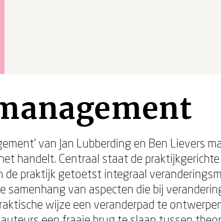
 management
ement' van Jan Lubberding en Ben Lievers maa
het handelt. Centraal staat de praktijkgerich
 de praktijk getoetst integraal veranderingsm
de samenhang van aspecten die bij veranderin
raktische wijze een veranderpad te ontwerpe
uteurs een fraaie brug te slaan tussen theori