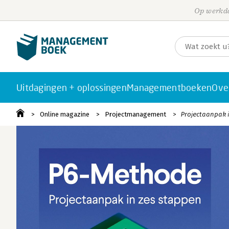
Op werkda
Uitdagingen + oplossingen
Managementboeken
Ove
Online magazine
Projectmanagement
Projectaanpak 