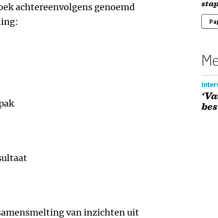
sta
boek achtereenvolgens genoemd
ling:
Pa
Me
Inter
‘Va
npak
bes
sultaat
samensmelting van inzichten uit