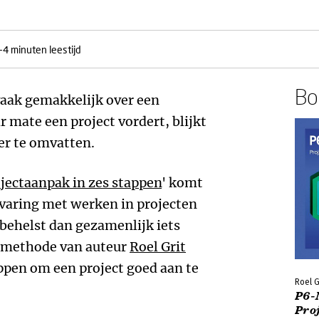
-4 minuten leestijd
Boe
 vaak gemakkelijk over een
r mate een project vordert, blijkt
eer te omvatten.
jectaanpak in zes stappen
' komt
varing met werken in projecten
 behelst dan gezamenlijk iets
e methode van auteur
Roel Grit
ppen om een project goed aan te
Roel G
P6-
Pro