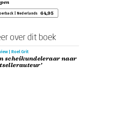
ppen
64,95
perback | Nederlands
er over dit boek
view | Roel Grit
n scheikundeleraar naar
tsellerauteur’