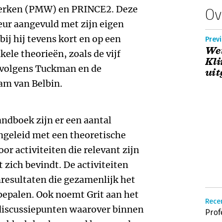
werken (PMW) en PRINCE2. Deze
Ov
eur aangevuld met zijn eigen
ij hij tevens kort en op een
Previ
Wet
ele theorieën, zoals de vijf
Kli
 volgens Tuckman en de
uit
am van Belbin.
andboek zijn er een aantal
ngeleid met een theoretische
or activiteiten die relevant zijn
t zich bevindt. De activiteiten
nresultaten die gezamenlijk het
 bepalen. Ook noemt Grit aan het
Recen
 discussiepunten waarover binnen
Prof