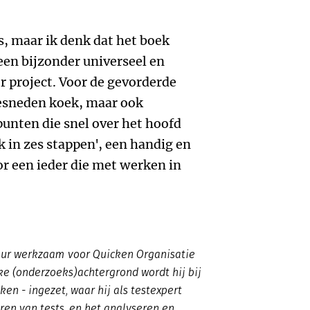
rs, maar ik denk dat het boek
een bijzonder universeel en
r project. Voor de gevorderde
 gesneden koek, maar ook
nten die snel over het hoofd
 in zes stappen', een handig en
r een ieder die met werken in
seur werkzaam voor Quicken Organisatie
ke (onderzoeks)achtergrond wordt hij bij
ken - ingezet, waar hij als testexpert
ren van tests, en het analyseren en