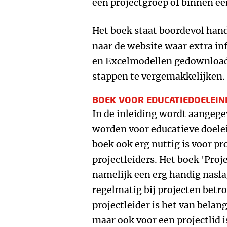
een projectgroep of binnen ee
Het boek staat boordevol handi
naar de website waar extra i
en Excelmodellen gedownloa
stappen te vergemakkelijken.
BOEK VOOR EDUCATIEDOELEIN
In de inleiding wordt aangege
worden voor educatieve doelei
boek ook erg nuttig is voor 
projectleiders. Het boek 'Proj
namelijk een erg handig nasl
regelmatig bij projecten betro
projectleider is het van belan
maar ook voor een projectlid i