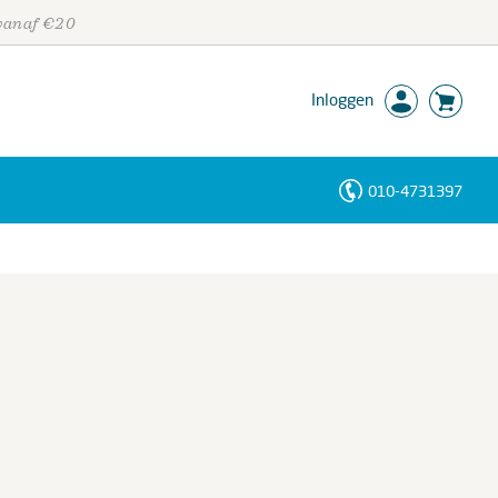
 vanaf €20
Inloggen
010-4731397
Personen
Trefwoorden