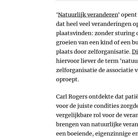
'
Natuurlijk veranderen
' opent
dat heel veel veranderingen o
plaatsvinden: zonder sturing 
groeien van een kind of een b
plaats door zelforganisatie.
D
hiervoor liever de term 'natu
zelforganisatie de associatie v
oproept.
Carl Rogers ontdekte dat pati
voor de juiste condities zorg
vergelijkbare rol voor de vera
brengen van natuurlijke verand
een boeiende, eigenzinnige e