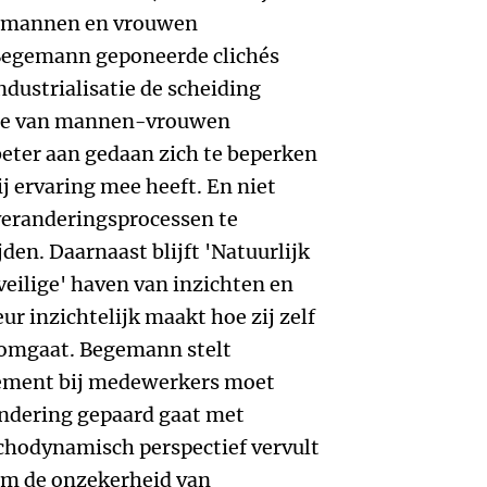
en mannen en vrouwen
 Begemann geponeerde clichés
ndustrialisatie de scheiding
ie van mannen-vrouwen
eter aan gedaan zich te beperken
ij ervaring mee heeft. En niet
veranderingsprocessen te
den. Daarnaast blijft 'Natuurlijk
'veilige' haven van inzichten en
r inzichtelijk maakt hoe zij zelf
t omgaat. Begemann stelt
gement bij medewerkers moet
andering gepaard gaat met
chodynamisch perspectief vervult
om de onzekerheid van