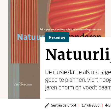
Recensie
Natuurli
De illusie dat je als manag
goed te plannen, viert hoog
jaren enorm en voedt daarm
Gertjan de Groot
|
17 juli 2008
|
4-5