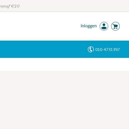
 vanaf €20
Inloggen
010-4731397
Personen
Trefwoorden