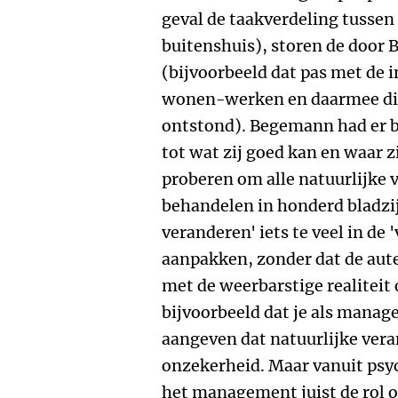
geval de taakverdeling tuss
buitenshuis), storen de door
(bijvoorbeeld dat pas met de i
wonen-werken en daarmee d
ontstond). Begemann had er b
tot wat zij goed kan en waar z
proberen om alle natuurlijke 
behandelen in honderd bladzij
veranderen' iets te veel in de 
aanpakken, zonder dat de auteu
met de weerbarstige realitei
bijvoorbeeld dat je als mana
aangeven dat natuurlijke ver
onzekerheid. Maar vanuit psy
het management juist de rol 