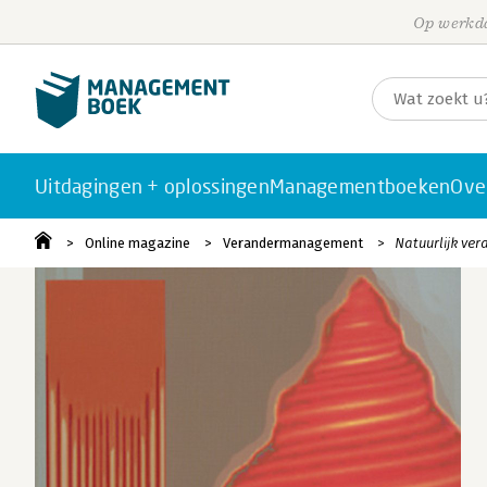
Op werkda
Uitdagingen + oplossingen
Managementboeken
Ove
Online magazine
Verandermanagement
Natuurlijk ve