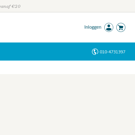
 vanaf €20
Inloggen
010-4731397
Personen
Trefwoorden