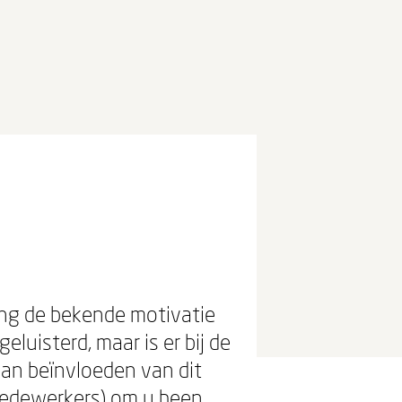
n
ng de bekende motivatie
luisterd, maar is er bij de
an beïnvloeden van dit
medewerkers) om u heen