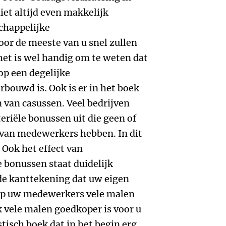
niet altijd even makkelijk
schappelijke
oor de meeste van u snel zullen
et is wel handig om te weten dat
op een degelijke
bouwd is. Ook is er in het boek
 van casussen. Veel bedrijven
eriële bonussen uit die geen of
s van medewerkers hebben. In dit
 Ook het effect van
 bonussen staat duidelijk
de kanttekening dat uw eigen
 op uw medewerkers vele malen
ok vele malen goedkoper is voor u
tisch boek dat in het begin erg