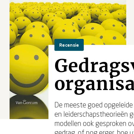
Recensie
Gedrags
organisa
De meeste goed opgeleide
en leiderschapstheorieën ge
modellen ook gesproken ov
gedrag, of nog erger, hoe