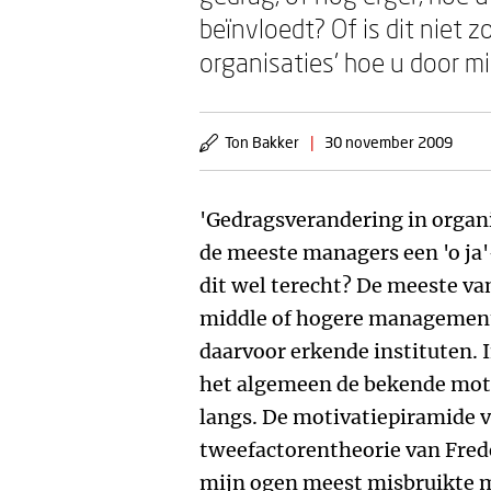
beïnvloedt? Of is dit niet z
organisaties' hoe u door m
Ton Bakker
|
30 november 2009
'Gedragsverandering in organis
de meeste managers een 'o ja'
dit wel terecht? De meeste v
middle of hogere managemento
daarvoor erkende instituten. 
het algemeen de bekende moti
langs. De motivatiepiramide 
tweefactorentheorie van Frede
mijn ogen meest misbruikte m