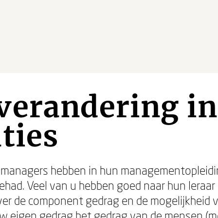
verandering i
ties
 managers hebben in hun managementopleidi
had. Veel van u hebben goed naar hun leraar ge
er de component gedrag en de mogelijkheid v
 uw eigen gedrag het gedrag van de mensen (