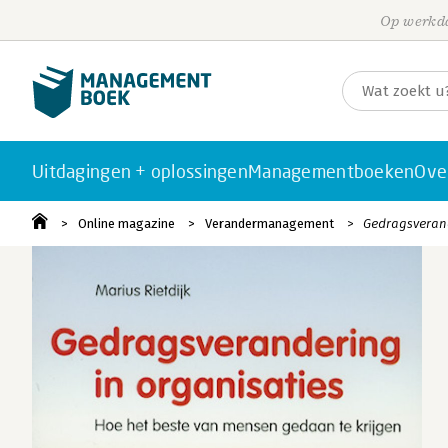
Op werkda
Uitdagingen + oplossingen
Managementboeken
Ove
Online magazine
Verandermanagement
Gedragsverand