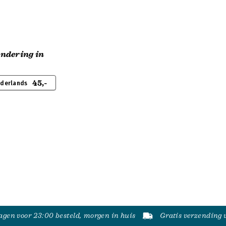
ndering in
45,-
ederlands
gen voor 23:00 besteld, morgen in huis
Gratis verzending