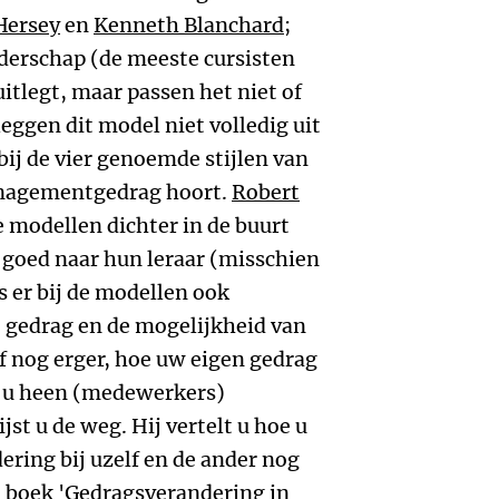
Hersey
en
Kenneth Blanchard
;
iderschap (de meeste cursisten
uitlegt, maar passen het niet of
leggen dit model niet volledig uit
bij de vier genoemde stijlen van
anagementgedrag hoort.
Robert
 modellen dichter in de buurt
 goed naar hun leraar (misschien
is er bij de modellen ook
gedrag en de mogelijkheid van
f nog erger, hoe uw eigen gedrag
 u heen (medewerkers)
jst u de weg. Hij vertelt u hoe u
ring bij uzelf en de ander nog
t boek 'Gedragsverandering in