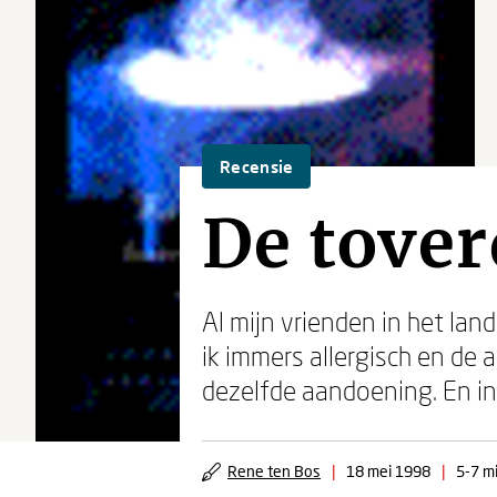
Recensie
De tover
Al mijn vrienden in het land
ik immers allergisch en de
dezelfde aandoening. En in
Rene ten Bos
|
18 mei 1998
|
5-7 mi