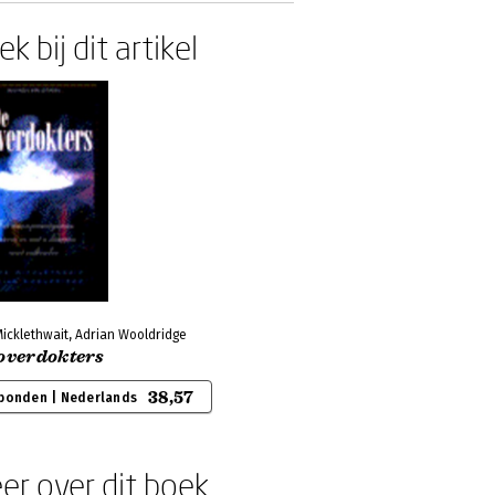
k bij dit artikel
icklethwait, Adrian Wooldridge
toverdokters
38,57
bonden | Nederlands
er over dit boek