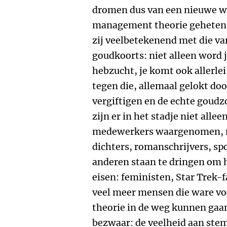
dromen dus van een nieuwe we
management theorie geheten. 
zij veelbetekenend met die van
goudkoorts: niet alleen word j
hebzucht, je komt ook allerle
tegen die, allemaal gelokt doo
vergiftigen en de echte goudz
zijn er in het stadje niet all
medewerkers waargenomen, maa
dichters, romanschrijvers, spo
anderen staan te dringen om h
eisen: feministen, Star Trek
veel meer mensen die ware v
theorie in de weg kunnen gaan 
bezwaar: de veelheid aan st