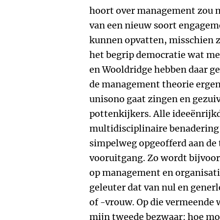
hoort over management zou m
van een nieuw soort engagem
kunnen opvatten, misschien z
het begrip democratie wat me
en Wooldridge hebben daar gee
de management theorie ergen
unisono gaat zingen en gezui
pottenkijkers. Alle ideeënrijk
multidisciplinaire benaderi
simpelweg opgeofferd aan de
vooruitgang. Zo wordt bijvoor
op management en organisati
geleuter dat van nul en gener
of -vrouw. Op die vermeende w
mijn tweede bezwaar: hoe moe