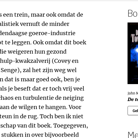
Boe
ls een trein, maar ook omdat de
alistiek vernuft de minder
dendaagse goeroe-industrie
oot te leggen. Ook omdat dit boek
die weigeren hun gezond
lfhulp-kwakzalverij (Covey en
Senge), zal het zijn weg wel
n dat is maar goed ook, ben je
s je beseft dat er toch vrij veel
John M
chaos en turbulentie de neiging
De 
aan de wilgen te hangen. Voor
Ge
eun in de rug. Toch ben ik niet
dschap van dit boek. Toegegeven,
Me
 stukken in over bijvoorbeeld