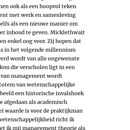
en ook als een hoopvol teken
ent met werk en samenleving
elfs als een nieuwe manier om
er inhoud te geven. Micklethwait
n enkel oog voor. Zij hopen dat
s in het volgende millennium
verd wordt van alle ongewenste
dom die verscholen ligt in een
ng van management wordt
 totem van wetenschappelijke
beeld een historische invalshoek
e afgedaan als academisch
lei waarde is voor de praktijkman
etenschappelijkheid richt ik
t ik mij management theorie als