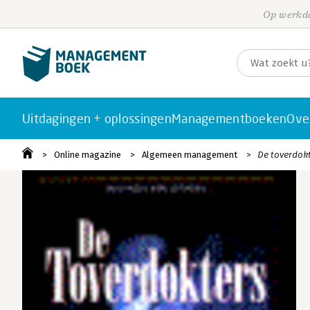
Op werkda
Uitdagingen + oplossingen
Managementboeken
Ove
Online magazine
Algemeen management
De toverdok