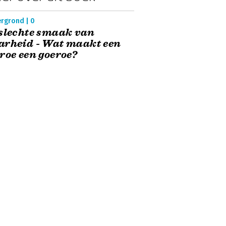
ergrond | 0
slechte smaak van
arheid - Wat maakt een
roe een goeroe?