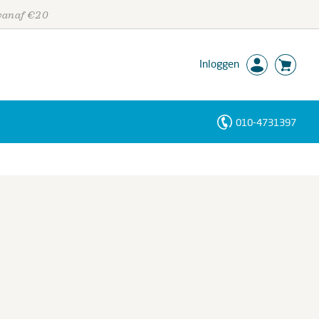
 vanaf €20
Inloggen
010-4731397
Personen
Trefwoorden