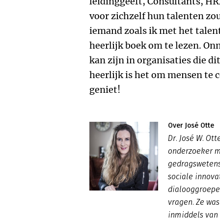
leidinggeeft, Consultants, H
voor zichzelf hun talenten zo
iemand zoals ik met het talen
heerlijk boek om te lezen. Onm
kan zijn in organisaties die 
heerlijk is het om mensen te 
geniet!
Over José Otte
Dr. José W. Ot
onderzoeker m
gedragswetensc
sociale innova
dialooggroepe
vragen. Ze was
inmiddels van