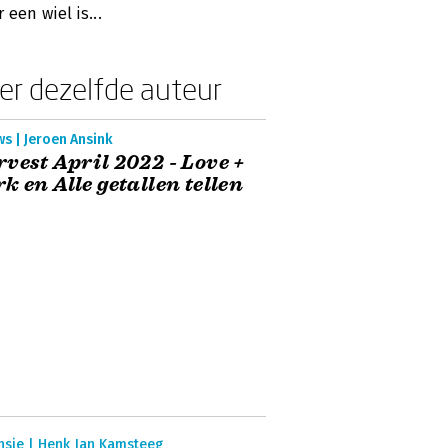
 een wiel is...
er dezelfde auteur
s | Jeroen Ansink
vest April 2022 - Love +
k en Alle getallen tellen
nsie | Henk Jan Kamsteeg