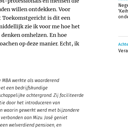
RM-professionals en mensen die
Nege
uden willen ontdekken. Voor
'Kei
onde
t Toekomstgericht is dit een
iddellijk zie ik voor me hoe het
dit denken omhelzen. En hoe
coachen op deze manier. Echt, ik
Achte
Vera
te MBA werkte als waarderend
et een bedrijfskundige
happelijke achtergrond. Zij faciliteerde
tie door het introduceren van
n waarin gewerkt werd met bijzondere
 verbonden aan Mizu. José geniet
 een welverdiend pensioen, en