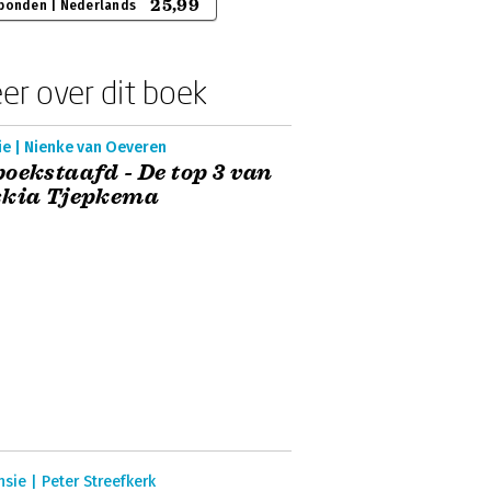
25,99
bonden | Nederlands
er over dit boek
ie | Nienke van Oeveren
oekstaafd - De top 3 van
skia Tjepkema
sie | Peter Streefkerk