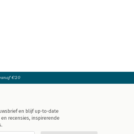
 vanaf €20
uwsbrief en blijf up-to-date
 en recensies, inspirerende
s.