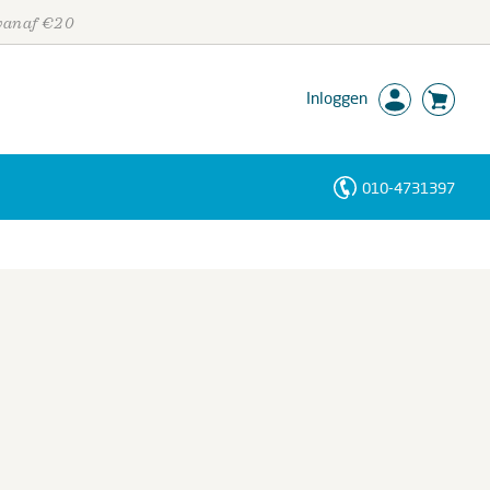
 vanaf €20
Inloggen
010-4731397
Personen
Trefwoorden