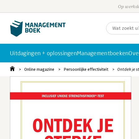
Op werkda
Uitdagingen + oplossingen
Managementboeken
Ove
Online magazine
Persoonlijke effectiviteit
Ontdek je s