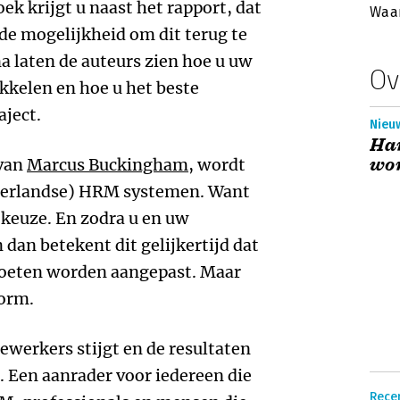
oek krijgt u naast het rapport, dat
Waar
 de mogelijkheid om dit terug te
a laten de auteurs zien hoe u uw
Ov
kkelen en hoe u het beste
aject.
Nieuw
Har
wor
 van
Marcus Buckingham
, wordt
derlandse) HRM systemen. Want
 keuze. En zodra u en uw
an betekent dit gelijkertijd dat
moeten worden aangepast. Maar
norm.
werkers stijgt en de resultaten
e. Een aanrader voor iedereen die
Rece