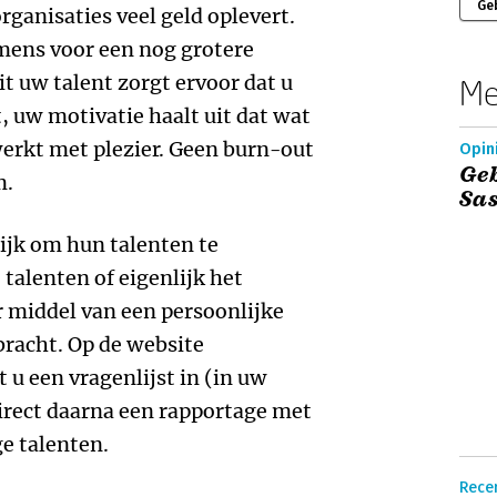
Ge
organisaties veel geld oplevert.
mens voor een nog grotere
 uw talent zorgt ervoor dat u
Me
, uw motivatie haalt uit dat wat
werkt met plezier. Geen burn-out
Opin
Geb
m.
Sa
ijk om hun talenten te
talenten of eigenlijk het
middel van een persoonlijke
bracht. Op de website
u een vragenlijst in (in uw
irect daarna een rapportage met
e talenten.
Recen