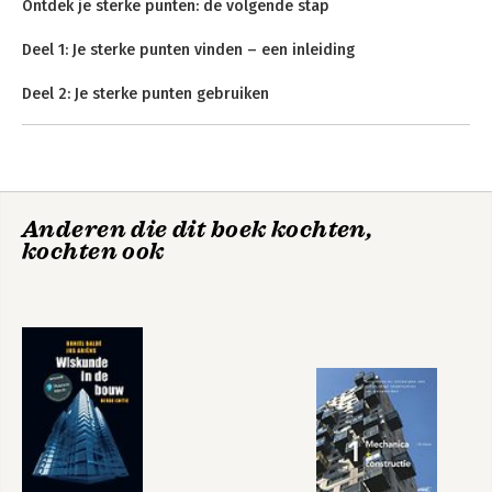
Ontdek je sterke punten: de volgende stap
Deel 1: Je sterke punten vinden – een inleiding
Deel 2: Je sterke punten gebruiken
De 34 thema’s en tips
-Aanmoediging
-Aanpassingsvermogen
-Actiegerichtheid
-Analytisch
Leiderschap op
StrengthsFinder 2.0
Anderen die dit boek kochten,
-Behoedzaam
basis van je sterke
kochten ook
punten
-Communicatie
-Competitie
-Contextueel
-Discipline
-Empathie
-Focus
-Harmonie
-Hersteldrang
-Ideeënvorming
-Individualisering
-Input
-Intellect