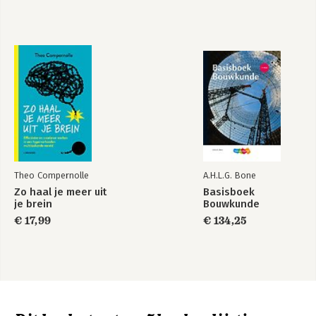
Theo Compernolle
A.H.L.G. Bone
Zo haal je meer uit
Basisboek
je brein
Bouwkunde
€ 17,99
€ 134,25