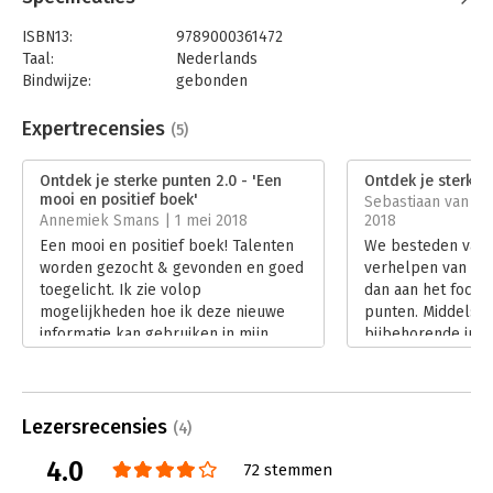
ISBN13:
9789000361472
Taal:
Nederlands
Bindwijze:
gebonden
Aantal pagina's:
200
Uitgever:
Unieboek | Het Spectrum
Expertrecensies
(5)
Druk:
7
Verschijningsdatum:
28-2-2018
Ontdek je sterke punten 2.0 - 'Een
Ontdek je sterke 
mooi en positief boek'
Sebastiaan van der
Hoofdrubriek:
Persoonlijke effectiviteit
Annemiek Smans | 1 mei 2018
2018
Een mooi en positief boek! Talenten
We besteden vaak 
worden gezocht & gevonden en goed
verhelpen van on
toegelicht. Ik zie volop
dan aan het focus
mogelijkheden hoe ik deze nieuwe
punten. Middels h
informatie kan gebruiken in mijn
bijbehorende inte
leven en ook voor mogelijke
achter jouw top 5
toekomstige banen.
krijg je vervolgen
Lees verder
meer gebruik van
Lees verder
Lezersrecensies
(4)
4.0
72 stemmen