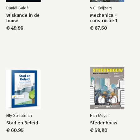
-Leergierigheid
Daniël Baldé
V.G. Keijzers
-Maximalisering
Wiskunde in de
Mechanica +
-Onpartijdigheid
bouw
constructie 1
Eet, beweeg, slaap
How Full Is Your
-Overtuiging
Bucket? Expanded
€ 49,95
€ 67,50
-Positivisme
Anniversary Edition
-Prestatiegerichtheid
-Relatievorming
-Saamhorigheid
-Significatie
Bekijk alle boeken
-Strategisch
-Sturingskracht
-Toekomstgerichtheid
-Verantwoordelijkheidsbesef
-Verbondenheid
-WOO (innemendheid)
-Zelfverzekerdheid
Een vaak gestelde vraag
Elly Straatman
Han Meyer
Stad en Beleid
Stedenbouw
€ 60,95
€ 59,90