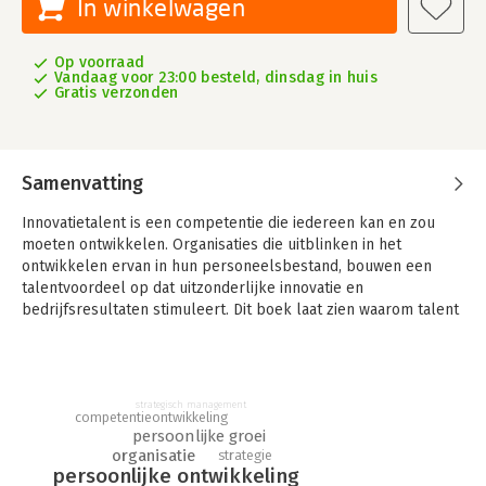
In winkelwagen
Op voorraad
Vandaag voor 23:00 besteld, dinsdag in huis
Gratis verzonden
Samenvatting
Innovatietalent is een competentie die iedereen kan en zou
moeten ontwikkelen. Organisaties die uitblinken in het
ontwikkelen ervan in hun personeelsbestand, bouwen een
talentvoordeel op dat uitzonderlijke innovatie en
bedrijfsresultaten stimuleert. Dit boek laat zien waarom talent
in iedereen kan worden ontwikkeld en biedt praktische
inzichten en strategieën om het beste uit jezelf en anderen te
halen. Een must-read voor HR-professionals en leiders.
strategisch management
Stefan Stremersch is hoogleraar aan de Erasmus Universiteit
competentieontwikkeling
Rotterdam en de Universiteit Gent. Hij is een bekroond
persoonlijke groei
organisatie
academicus, keynote spreker en expert op het gebied van
strategie
persoonlijke ontwikkeling
innovatie. Hij is oprichter van MTI2, een adviesbedrijf dat focust