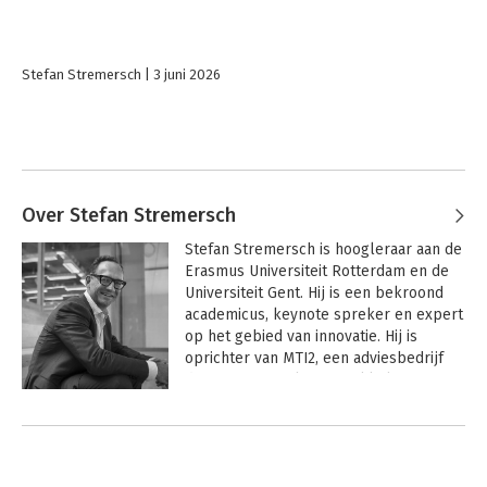
Stefan Stremersch
3 juni 2026
Over Stefan Stremersch
Stefan Stremersch is hoogleraar aan de 
Erasmus Universiteit Rotterdam en de 
Universiteit Gent. Hij is een bekroond 
academicus, keynote spreker en expert 
op het gebied van innovatie. Hij is 
oprichter van MTI2, een adviesbedrijf 
dat focust op talentontwikkeling in 
innovatie- en commerciële functies. Hij 
Andere boeken door Stefan
is een gepassioneerd duursporter.
Stremersch