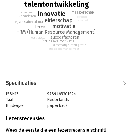
talentontwikkeling
op talentontwikkeling in innovatie- en commerciële functies.
Hij is een gepassioneerd duursporter.
innovatie
meesterschap
coaching
veranderen
personeel
leiderschap
personeel
organisatiecultuur
motivatie
leren
HRM (Human Resource Management)
succesfactoren
leertrajecten
intrinsieke motivatie
kunstmatige intelligentie
strategisch management
Specificaties
ISBN13:
9789465301624
Taal:
Nederlands
Bindwijze:
paperback
Aantal pagina's:
200
Uitgever:
Uitgeverij Pelckmans
Lezersrecensies
Druk:
1
Verschijningsdatum:
15-3-2026
Wees de eerste die een lezersrecensie schrijft!