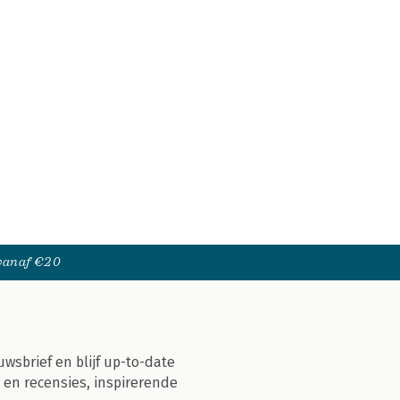
 vanaf €20
uwsbrief en blijf up-to-date
 en recensies, inspirerende