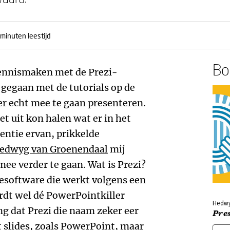
 minuten leestijd
Boe
kennismaken met de Prezi-
n gegaan met de tutorials op de
 er echt mee te gaan presenteren.
iet uit kon halen wat er in het
entie ervan, prikkelde
edwyg van Groenendaal
mij
ee verder te gaan. Wat is Prezi?
tiesoftware die werkt volgens een
rdt wel dé PowerPointkiller
Hedwy
g dat Prezi die naam zeker eer
Pre
t slides, zoals PowerPoint, maar