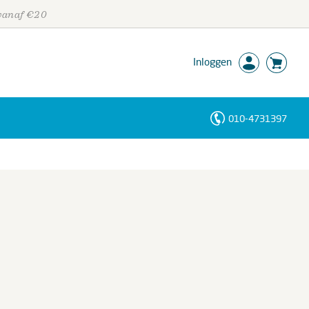
 vanaf €20
Inloggen
010-4731397
Personen
Trefwoorden