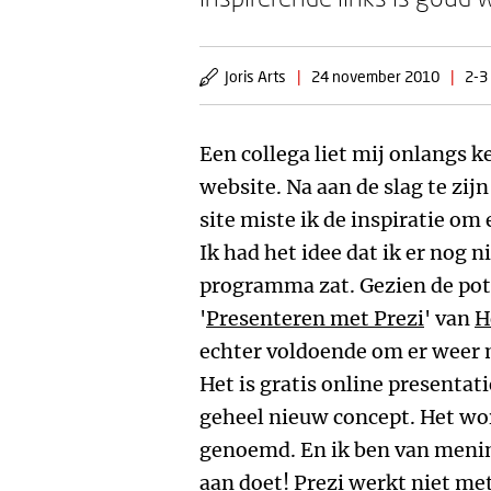
Joris Arts
|
24 november 2010
|
2-3
Een collega liet mij onlangs 
website. Na aan de slag te zij
site miste ik de inspiratie om
Ik had het idee dat ik er nog n
programma zat. Gezien de pot
'
Presenteren met Prezi
' van
H
echter voldoende om er weer m
Het is gratis online presenta
geheel nieuw concept. Het wo
genoemd. En ik ben van menin
aan doet! Prezi werkt niet me