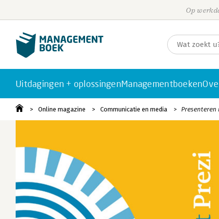
Op werkda
Uitdagingen + oplossingen
Managementboeken
Ove
Online magazine
Communicatie en media
Presenteren 