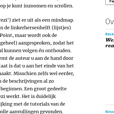
Pa
op je kunt inzoomen en scrollen.
Ov
ezi') ziet er uit als een mindmap.
n de linkerhersenhelft (lijstjes)
Rece
rPoint, maar wordt ook de
Web
 geheel) aangesproken, zodat het
rea
zal kunnen volgen én onthouden.
emt de auteur u aan de hand door
aat is dat u aan het einde van het
aakt. Misschien zelfs wel eerder,
 de beschrijvingen al zo
 beginnen. Een groot gedeelte
zi werkt. Het is duidelijk
jking met de tutorials van de
volle aanvullingen gevonden.
Nieu