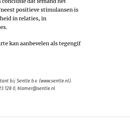
n conclusie dat iemand het
meest positieve stimulansen is
eid in relaties, in
es.
rte kan aanbevelen als tegengif
nt bij Sentle b.v. (www.sentle.nl).
23 128 0, klamer@sentle.nl