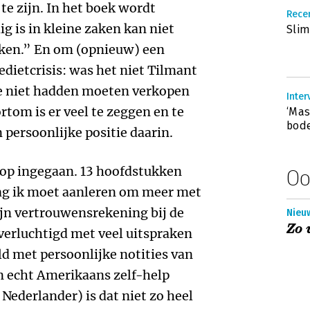
te zijn. In het boek wordt
Recen
ig is in kleine zaken kan niet
Slim
aken.” En om (opnieuw) een
dietcrisis: was het niet Tilmant
we niet hadden moeten verkopen
Inter
rtom is er veel te zeggen en te
‘Mas
bod
 persoonlijke positie daarin.
 op ingegaan. 13 hoofdstukken
Oo
ag ik moet aanleren om meer met
n vertrouwensrekening bij de
Nieu
Zo 
 verluchtigd met veel uitspraken
d met persoonlijke notities van
en echt Amerikaans zelf-help
 Nederlander) is dat niet zo heel