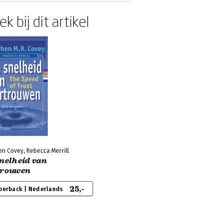
k bij dit artikel
en Covey, Rebecca Merrill
snelheid van
trouwen
25,-
perback | Nederlands