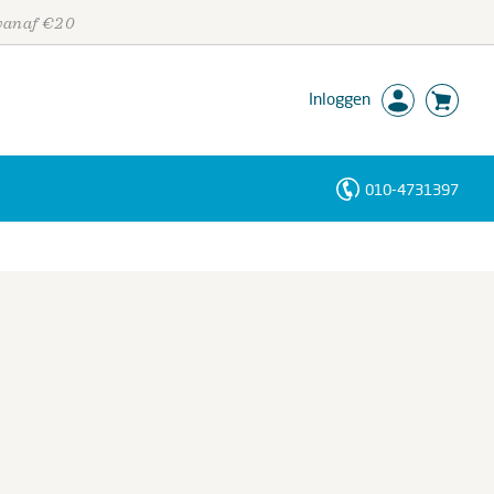
 vanaf €20
Inloggen
010-4731397
Personen
Trefwoorden