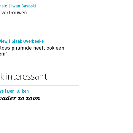
sie | Iwan Basoski
 vertrouwen
view | Sjaak Overbeeke
lows piramide heeft ook een
em’
k interessant
ws | Ben Kuiken
vader zo zoon