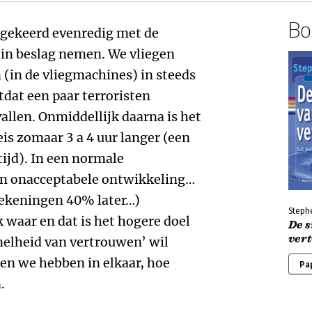
Boe
gekeerd evenredig met de
 in beslag nemen. We vliegen
(in de vliegmachines) in steeds
tdat een paar terroristen
allen. Onmiddellijk daarna is het
is zomaar 3 a 4 uur langer (een
ijd). In een normale
n onacceptabele ontwikkeling…
 rekeningen 40% later…)
Steph
waar en dat is het hogere doel
De 
ver
nelheid van vertrouwen’ wil
n we hebben in elkaar, hoe
Pa
.