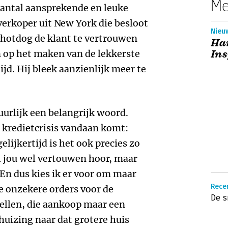
Me
aantal aansprekende en leuke
erkoper uit New York die besloot
Nieuw
 hotdog de klant te vertrouwen
Har
n op het maken van de lekkerste
Ins
ijd. Hij bleek aanzienlijk meer te
tuurlijk een belangrijk woord.
 kredietcrisis vandaan komt:
lijkertijd is het ook precies zo
il jou wel vertouwen hoor, maar
 En dus kies ik er voor om maar
Recen
e onzekere orders voor de
De s
ellen, die aankoop maar een
erhuizing naar dat grotere huis