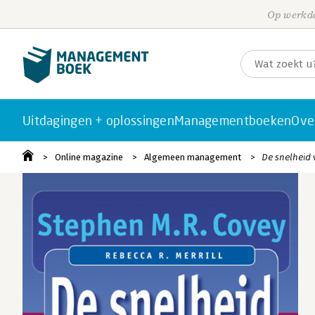
Op werkda
Uitdagingen + oplossingen
Managementboeken
Ove
Online magazine
Algemeen management
De snelheid