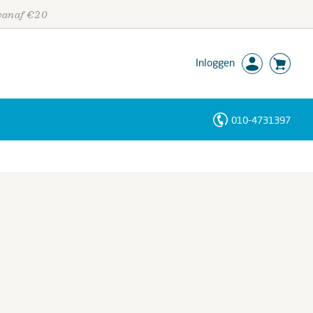
 vanaf €20
Inloggen
010-4731397
Personen
Trefwoorden