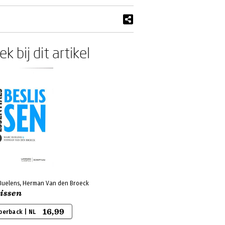
k bij dit artikel
Buelens, Herman Van den Broeck
lissen
16,99
perback | NL