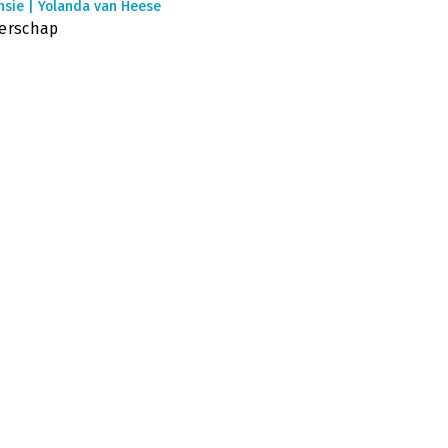
nsie | Yolanda van Heese
erschap