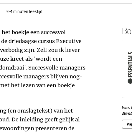
|
3-4 minuten leestijd
Boe
n het boekje een succesvol
de driedaagse cursus Executive
erbodig zijn. Zelf zou ik liever
uze kreet als 'wordt een
domdraai'. Succesvolle managers
ccesvolle managers blijven nog-
 met het lezen van een boekje
Marc 
ing (en omslagtekst) van het
Bes
ud. De inleiding geeft gelijk al
Pa
bewoordingen presenteren de