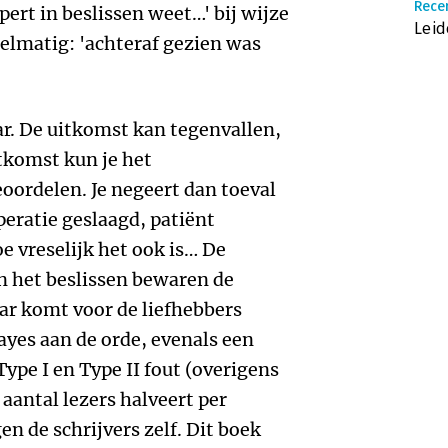
Rece
pert in beslissen weet…' bij wijze
Leid
elmatig: 'achteraf gezien was
ar. De uitkomst kan tegenvallen,
itkomst kun je het
oordelen. Je negeert dan toeval
peratie geslaagd, patiënt
oe vreselijk het ook is… De
n het beslissen bewaren de
ar komt voor de liefhebbers
ayes aan de orde, evenals een
 Type I en Type II fout (overigens
aantal lezers halveert per
en de schrijvers zelf. Dit boek