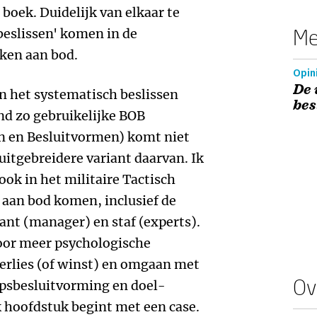
boek. Duidelijk van elkaar te
Me
beslissen' komen in de
ken aan bod.
Opini
De 
an het systematisch beslissen
bes
nd zo gebruikelijke BOB
 en Besluitvormen) komt niet
 uitgebreidere variant daarvan. Ik
ook in het militaire Tactisch
aan bod komen, inclusief de
nt (manager) en staf (experts).
voor meer psychologische
erlies (of winst) en omgaan met
Ov
oepsbesluitvorming en doel-
 hoofdstuk begint met een case.