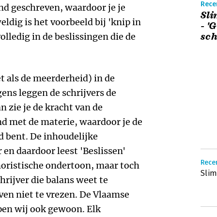
Recen
end geschreven, waardoor je je
Sli
weldig is het voorbeeld bij 'knip in
- '
sch
olledig in de beslissingen die de
t als de meerderheid) in de
gens leggen de schrijvers de
n zie je de kracht van de
and met de materie, waardoor je de
d bent. De inhoudelijke
 en daardoor leest 'Beslissen'
Recen
moristische ondertoon, maar toch
Slim
hrijver die balans weet te
en niet te vrezen. De Vlaamse
en wij ook gewoon. Elk