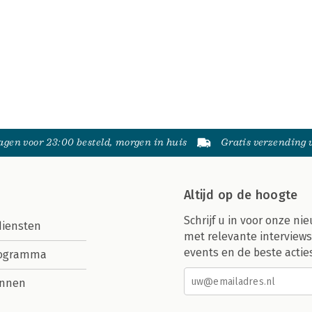
gen voor 23:00 besteld, morgen in huis
Gratis verzending
Altijd op de hoogte
Schrijf u in voor onze nie
diensten
met relevante interviews
events en de beste actie
rogramma
nnen