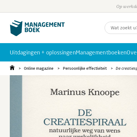
Op werkda
Uitdagingen + oplossingen
Managementboeken
Ove
Online magazine
Persoonlijke effectiviteit
De creaties