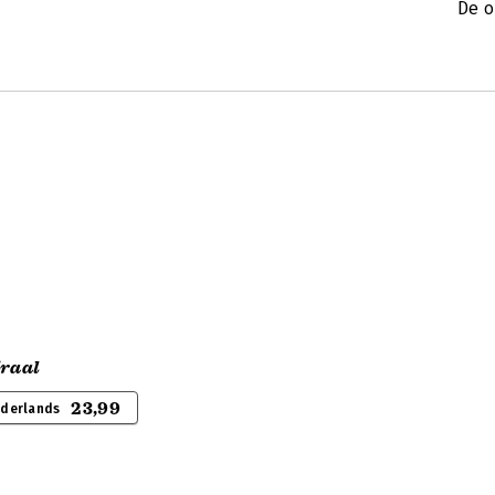
De 
iraal
23,99
ederlands