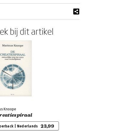
k bij dit artikel
us Knoope
reatiespiraal
23,99
perback | Nederlands