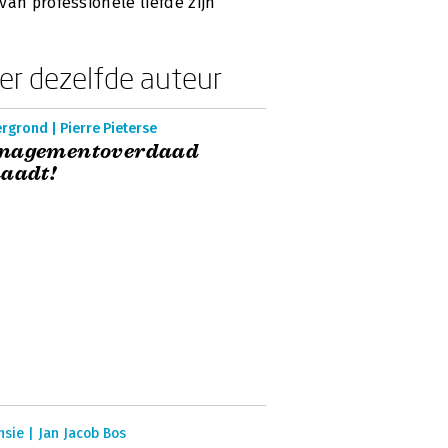
van professionele liefde zijn’
er dezelfde auteur
rgrond | Pierre Pieterse
nagementoverdaad
aadt!
sie | Jan Jacob Bos