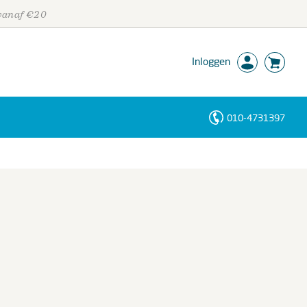
 vanaf €20
Inloggen
010-4731397
Personen
Trefwoorden