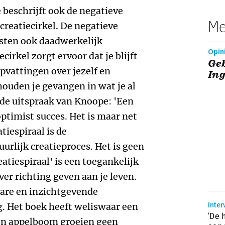
beschrijft ook de negatieve
Me
 creatiecirkel. De negatieve
ngsten ook daadwerkelijk
Opin
irkel zorgt ervoor dat je blijft
Geb
opvattingen over jezelf en
Ing
ouden je gevangen in wat je al
e uitspraak van Knoope: 'Een
optimist succes. Het is maar net
atiespiraal is de
urlijk creatieproces. Het is geen
eatiespiraal' is een toegankelijk
er richting geven aan je leven.
are en inzichtgevende
g. Het boek heeft weliswaar een
Inter
‘De 
en appelboom groeien geen