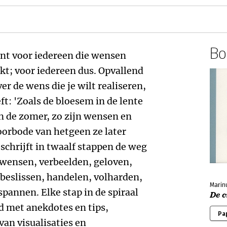
Boe
sant voor iedereen die wensen
kt; voor iedereen dus. Opvallend
er de wens die je wilt realiseren,
ft: 'Zoals de bloesem in de lente
in de zomer, zo zijn wensen en
orbode van hetgeen ze later
schrijft in twaalf stappen de weg
 wensen, verbeelden, geloven,
beslissen, handelen, volharden,
Marin
annen. Elke stap in de spiraal
De c
d met anekdotes en tips,
Pa
van visualisaties en