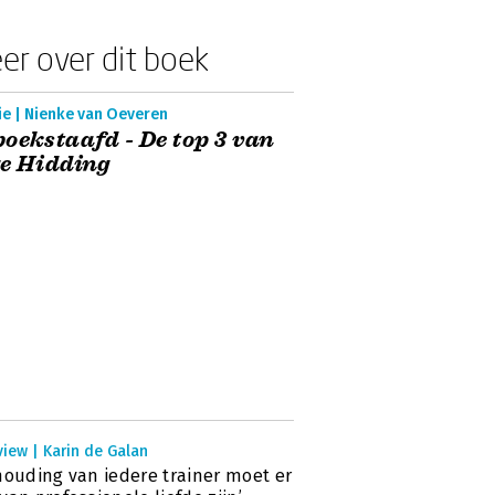
er over dit boek
ie | Nienke van Oeveren
oekstaafd - De top 3 van
e Hidding
view | Karin de Galan
houding van iedere trainer moet er