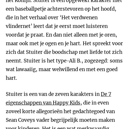
het Konijn. Stuiter is een opgewekt karakter met
een baseballpetje achterstevoren op het hoofd,
die in het verhaal over ‘Het verdwenen
vlindernet’ leert dat je eerst moet luisteren
voordat je praat. En dan niet alleen met je oren,
maar ook met je ogen en je hart. Het spreekt voor
zich dat Stuiter die boodschap met liefde tot zich
neemt. Stuiter is het type-Ali B., zogezegd: soms
wat lawaaiig, maar welwillend en met een goed
hart.
Stuiter is een van de zeven karakters in
De 7
eigenschappen van Happy Kids
, die in even
zoveel korte allegorieën het gedachtegoed van
Sean Coveys vader begrijpelijk moeten maken
voor kinderen. Het is een wat merkwaardig