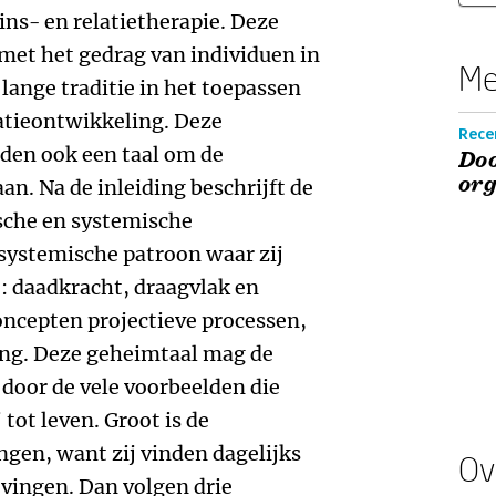
ins- en relatietherapie. Deze
 met het gedrag van individuen in
Me
 lange traditie in het toepassen
atieontwikkeling. Deze
Recen
den ook een taal om de
Do
or
n. Na de inleiding beschrijft de
sche en systemische
 systemische patroon waar zij
: daadkracht, draagvlak en
concepten projectieve processen,
ing. Deze geheimtaal mag de
door de vele voorbeelden die
tot leven. Groot is de
ngen, want zij vinden dagelijks
Ov
evingen. Dan volgen drie