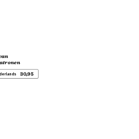
van
patronen
30,95
derlands