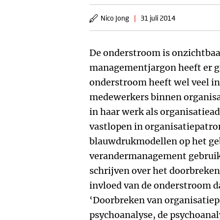
Nico Jong
|
31 juli 2014
De onderstroom is onzichtbaar
managementjargon heeft er g
onderstroom heeft wel veel in
medewerkers binnen organisa
in haar werk als organisatiea
vastlopen in organisatiepatro
blauwdrukmodellen op het geb
verandermanagement gebruike
schrijven over het doorbreken
invloed van de onderstroom d
‘Doorbreken van organisatiepa
psychoanalyse, de psychoana