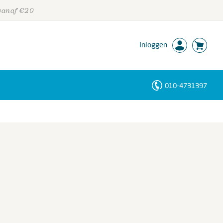
 vanaf €20
Inloggen
010-4731397
Personen
Trefwoorden