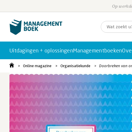
Op werkda
Uitdagingen + oplossingen
Managementboeken
Ove
Online magazine
Organisatiekunde
Doorbreken van o