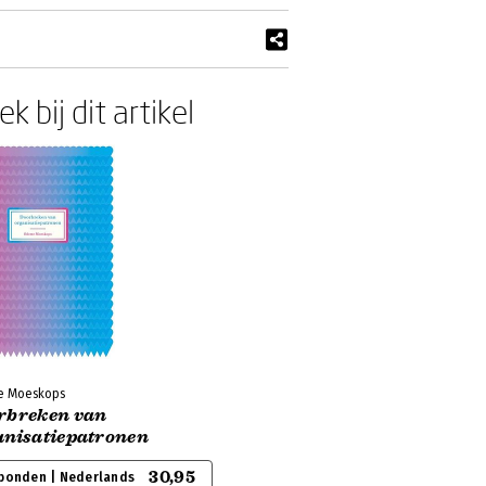
k bij dit artikel
e Moeskops
rbreken van
anisatiepatronen
30,95
bonden | Nederlands