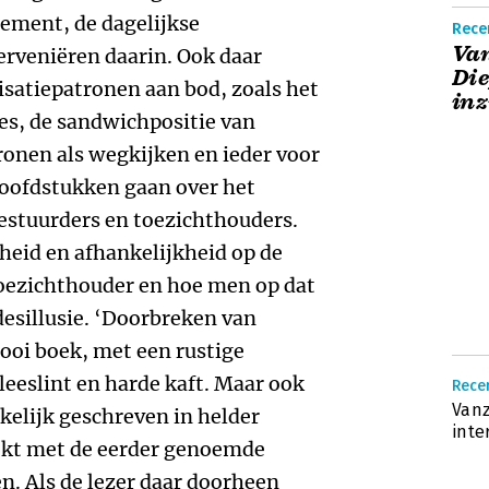
ement, de dagelijkse
Rece
Van
terveniëren daarin. Ook daar
Di
satiepatronen aan bod, zoals het
inz
es, de sandwichpositie van
nen als wegkijken en ieder voor
hoofdstukken gaan over het
bestuurders en toezichthouders.
heid en afhankelijkheid op de
toezichthouder en hoe men op dat
desillusie. ‘Doorbreken van
ooi boek, met een rustige
eeslint en harde kaft. Maar ook
Recen
Vanz
kelijk geschreven in helder
inte
ekt met de eerder genoemde
n. Als de lezer daar doorheen