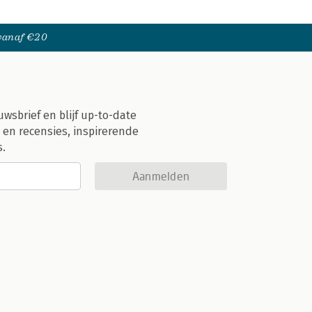
 vanaf €20
uwsbrief en blijf up-to-date
 en recensies, inspirerende
s.
Aanmelden