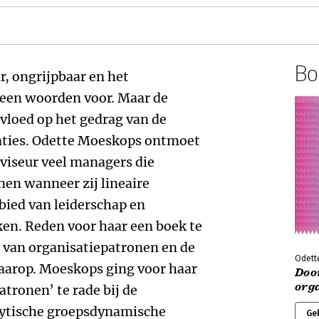
Boe
, ongrijpbaar en het
een woorden voor. Maar de
vloed op het gedrag van de
ties. Odette Moeskops ontmoet
dviseur veel managers die
nen wanneer zij lineaire
ied van leiderschap en
n. Reden voor haar een boek te
 van organisatiepatronen en de
Odett
aarop. Moeskops ging voor haar
Doo
org
tronen’ te rade bij de
lytische groepsdynamische
Ge