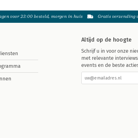
gen voor 23:00 besteld, morgen in huis
Gratis verzending
Altijd op de hoogte
Schrijf u in voor onze nie
diensten
met relevante interviews
events en de beste actie
rogramma
nnen