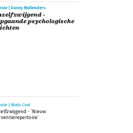
nsie | Danny Mullenders
zelfzwijgend -
epgaande psychologische
ichten
sie | Niels Cool
elfzwijgend - ‘Nieuw
rventierepertoire’