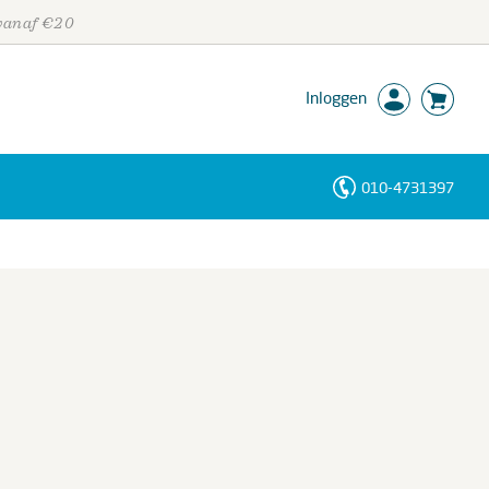
 vanaf €20
Inloggen
010-4731397
Personen
Trefwoorden