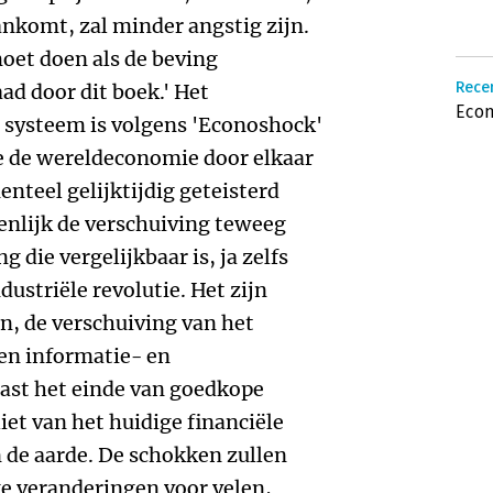
ankomt, zal minder angstig zijn.
moet doen als de beving
Rece
aad door dit boek.' Het
Econ
e systeem is volgens 'Econoshock'
ie de wereldeconomie door elkaar
teel gelijktijdig geteisterd
enlijk de verschuiving teweeg
die vergelijkbaar is, ja zelfs
ndustriële revolutie. Het zijn
, de verschuiving van het
en informatie- en
ast het einde van goedkope
liet van het huidige financiële
de aarde. De schokken zullen
ke veranderingen voor velen,