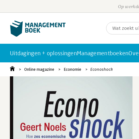
Op werkda
Uitdagingen + oplossingen
Managementboeken
Ove
Online magazine
Economie
Econoshock