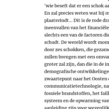
'wie beseft dat er een schok a
En zal precies weten wat hij 
plaatsvindt... Dit is de rode dr
ineenvallen van het financiël
slechts een van de factoren d
schudt. De wereld wordt momen
door zes schokken, die gezam
zullen brengen met een omvang 
groter zal zijn, dan die in de i
demografische ontwikkelingen
zwaartepunt naar het Oosten 
communicatietechnologie, na
fossiele brandstoffen, het fail
systeem en de opwarming van 
aanleiding zijn voor wezenlij