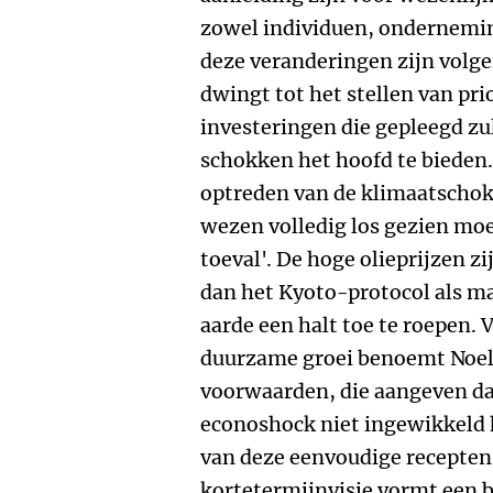
zowel individuen, ondernemi
deze veranderingen zijn volg
dwingt tot het stellen van pri
investeringen die gepleegd z
schokken het hoofd te bieden. 
optreden van de klimaatschok 
wezen volledig los gezien mo
toeval'. De hoge olieprijzen z
dan het Kyoto-protocol als m
aarde een halt toe te roepen.
duurzame groei benoemt Noels
voorwaarden, die aangeven da
econoshock niet ingewikkeld ho
van deze eenvoudige recepten 
kortetermijnvisie vormt een 