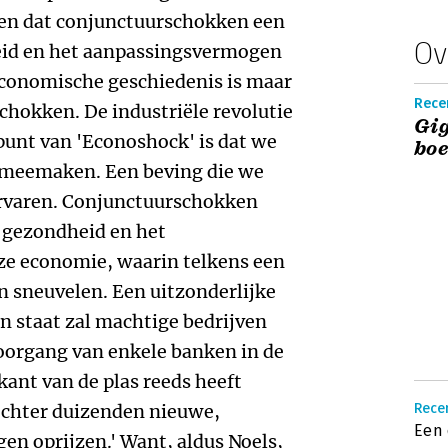
gen dat conjunctuurschokken een
Ov
eid en het aanpassingsvermogen
economische geschiedenis is maar
Recen
schokken. De industriële revolutie
Gig
punt van 'Econoshock' is dat we
boe
meemaken. Een beving die we
 ervaren. Conjunctuurschokken
e gezondheid en het
e economie, waarin telkens een
n sneuvelen. Een uitzonderlijke
en staat zal machtige bedrijven
loorgang van enkele banken in de
kant van de plas reeds heeft
 echter duizenden nieuwe,
Recen
Een 
n oprijzen.' Want, aldus Noels,