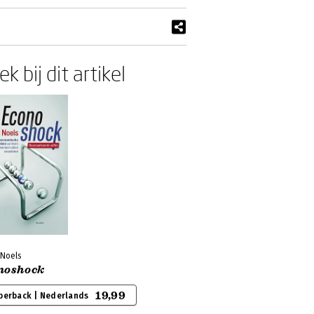
k bij dit artikel
 Noels
noshock
19,99
perback | Nederlands